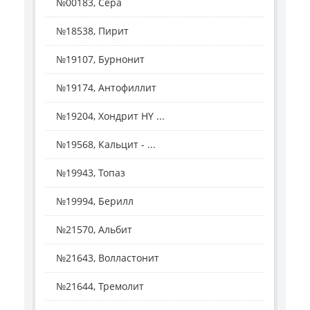
№00183, Сера
№18538, Пирит
№19107, Бурнонит
№19174, Антофиллит
№19204, Хондрит HY ...
№19568, Кальцит - ...
№19943, Топаз
№19994, Берилл
№21570, Альбит
№21643, Волластонит
№21644, Тремолит