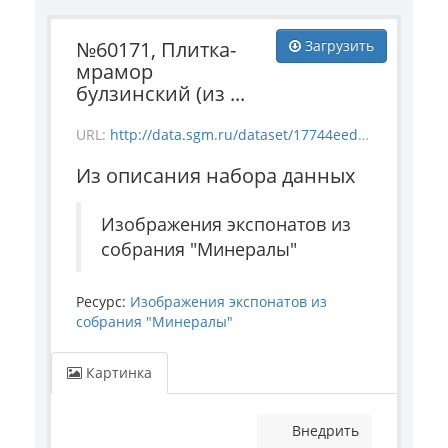
№60171, Плитка-
Загрузить
мрамор
булзинский (из ...
URL:
http://data.sgm.ru/dataset/17744eed-27fa-4a9a-bc72-4e657fa570af/resource/1e35d1b1-4651-4f83-8e65-2b0e318fffd4/download/1-993-60171.jpg
Из описания набора данных
Изображения экспонатов из
собрания "Минералы"
Ресурс:
Изображения экспонатов из
собрания "Минералы"
Картинка
Внедрить