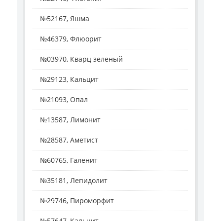
№52167, Яшма
№46379, Флюорит
№03970, Кварц зеленый
№29123, Кальцит
№21093, Опал
№13587, Лимонит
№28587, Аметист
№60765, Галенит
№35181, Лепидолит
№29746, Пироморфит
№57647, Кальцит