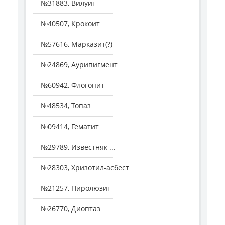
№31883, Вилуит
№40507, Крокоит
№57616, Марказит(?)
№24869, Аурипигмент
№60942, Флогопит
№48534, Топаз
№09414, Гематит
№29789, Известняк ...
№28303, Хризотил-асбест
№21257, Пиролюзит
№26770, Диоптаз