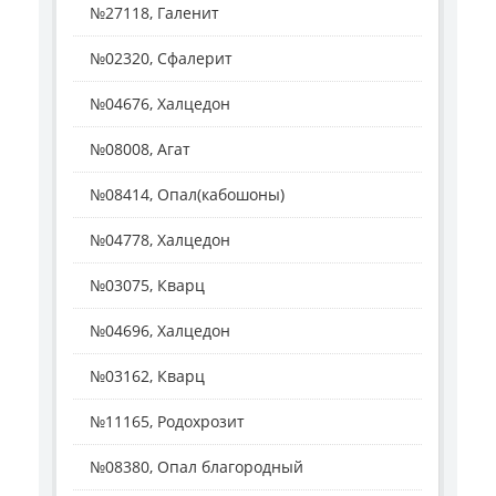
№27118, Галенит
№02320, Сфалерит
№04676, Халцедон
№08008, Агат
№08414, Опал(кабошоны)
№04778, Халцедон
№03075, Кварц
№04696, Халцедон
№03162, Кварц
№11165, Родохрозит
№08380, Опал благородный