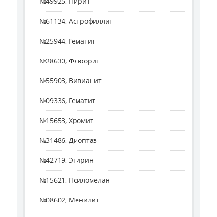
№49925, Пирит
№61134, Астрофиллит
№25944, Гематит
№28630, Флюорит
№55903, Вивианит
№09336, Гематит
№15653, Хромит
№31486, Диоптаз
№42719, Эгирин
№15621, Псиломелан
№08602, Менилит