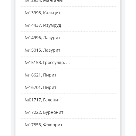
№12954, Манганит
№13998, Кальцит
№14437, Изумруд
№14996, Лазурит
№15015, Лазурит
№15153, Гроссуляр, ...
№16621, Пирит
№16701, Пирит
№01717, Галенит
№17222, Бурнонит
№17853, Флюорит