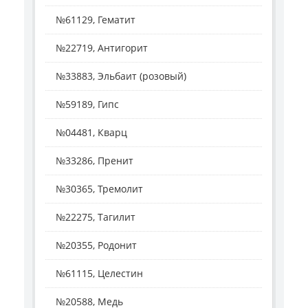
№61129, Гематит
№22719, Антигорит
№33883, Эльбаит (розовый)
№59189, Гипс
№04481, Кварц
№33286, Пренит
№30365, Тремолит
№22275, Тагилит
№20355, Родонит
№61115, Целестин
№20588, Медь