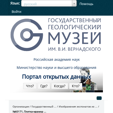
ЯзыкЯзык
Язык
Помощь
русский
Войти
Российская академия наук
Министерство науки и высшего образования
Портал открытых данных
Что?
Где?
Когда?
Кто?
Организации
Государственный ...
Изображения экспонатов из ...
№60171, Плитка-мрамор ...