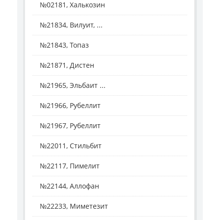
№02181, Халькозин
№21834, Вилуит, ...
№21843, Топаз
№21871, Дистен
№21965, Эльбаит ...
№21966, Рубеллит
№21967, Рубеллит
№22011, Стильбит
№22117, Пимелит
№22144, Аллофан
№22233, Миметезит