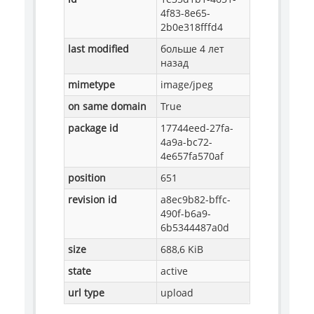
4f83-8e65-
2b0e318fffd4
last modified
больше 4 лет
назад
mimetype
image/jpeg
on same domain
True
package id
17744eed-27fa-
4a9a-bc72-
4e657fa570af
position
651
revision id
a8ec9b82-bffc-
490f-b6a9-
6b5344487a0d
size
688,6 KiB
state
active
url type
upload