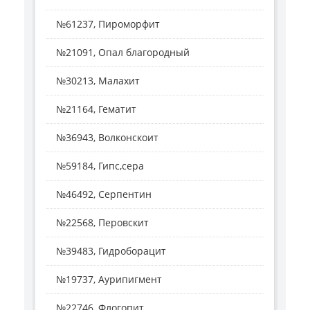
№61237, Пироморфит
№21091, Опал благородный
№30213, Малахит
№21164, Гематит
№36943, Волконскоит
№59184, Гипс,сера
№46492, Серпентин
№22568, Перовскит
№39483, Гидроборацит
№19737, Аурипигмент
№22746, Флогопит