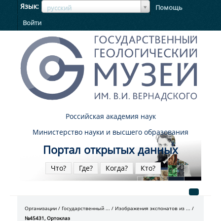
ЯзыкЯзык
Язык
Помощь
русский
Войти
Российская академия наук
Министерство науки и высшего образования
Портал открытых данных
Что?
Где?
Когда?
Кто?
Организации
Государственный ...
Изображения экспонатов из ...
№45431, Ортоклаз