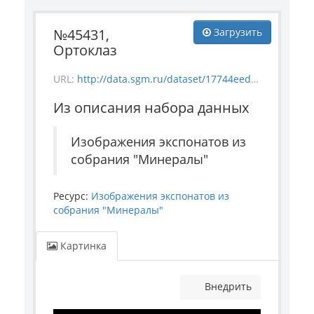
№45431,
Загрузить
Ортоклаз
URL:
http://data.sgm.ru/dataset/17744eed-27fa-4a9a-bc72-4e657fa570af/resource/79cd9486-9772-4eab-83b9-5eea4e16be22/download/mineral_45431.jpg
Из описания набора данных
Изображения экспонатов из
собрания "Минералы"
Ресурс:
Изображения экспонатов из
собрания "Минералы"
Картинка
Внедрить