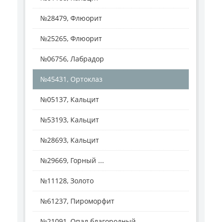
№28479, Флюорит
№25265, Флюорит
№06756, Лабрадор
№45431, Ортоклаз
№05137, Кальцит
№53193, Кальцит
№28693, Кальцит
№29669, Горный ...
№11128, Золото
№61237, Пироморфит
№21091, Опал благородный