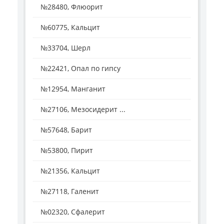
№28480, Флюорит
№60775, Кальцит
№33704, Шерл
№22421, Опал по гипсу
№12954, Манганит
№27106, Мезосидерит ...
№57648, Барит
№53800, Пирит
№21356, Кальцит
№27118, Галенит
№02320, Сфалерит