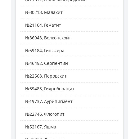
№30213, Малахит
№21164, Гематит
№36943, Волконскоит
№59184, Гипс,сера
№46492, Серпентин
№22568, Перовскит
№39483, Гидроборацит
№19737, Аурипигмент
№22746, Флогопит
№52167, Яшма