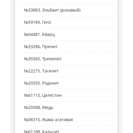
№33883, Эльбаит (розовый)
№59189, Гипс
№04481, Кварц
№33286, Пренит
№30365, Тремолит
№22275, Тагилит
№20355, Родонит
№61115, Целестин
№20588, Медь
№08315, Яшма агатовая
№61188, Кальцит