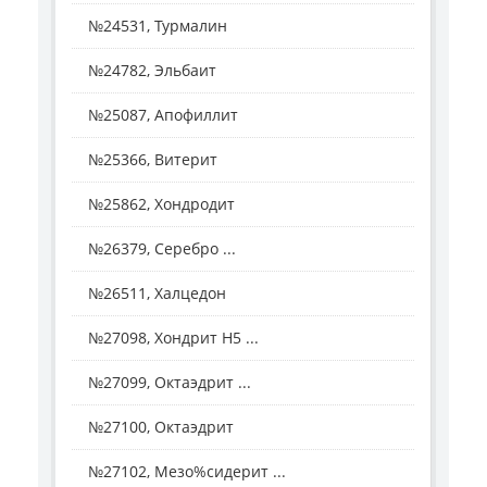
№24531, Турмалин
№24782, Эльбаит
№25087, Апофиллит
№25366, Витерит
№25862, Хондродит
№26379, Серебро ...
№26511, Халцедон
№27098, Хондрит H5 ...
№27099, Октаэдрит ...
№27100, Октаэдрит
№27102, Мезо%сидерит ...