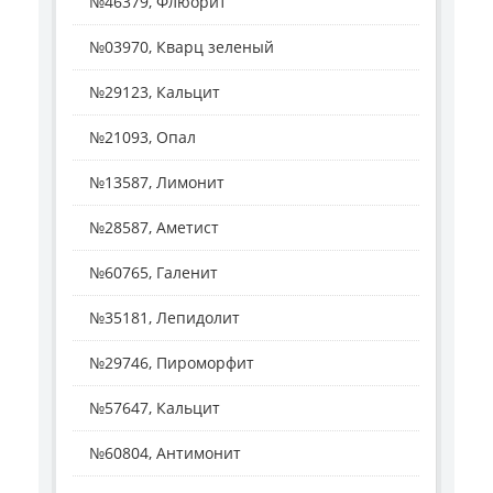
№46379, Флюорит
№03970, Кварц зеленый
№29123, Кальцит
№21093, Опал
№13587, Лимонит
№28587, Аметист
№60765, Галенит
№35181, Лепидолит
№29746, Пироморфит
№57647, Кальцит
№60804, Антимонит