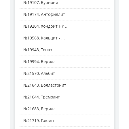
№19107, Бурнонит
№19174, Антофиллит
№19204, Хондрит HY ...
№19568, Кальцит - ...
№19943, Топаз
№19994, Берилл
№21570, Альбит
№21643, Волластонит
№21644, Тремолит
№21683, Берилл
№21719, Гаюин