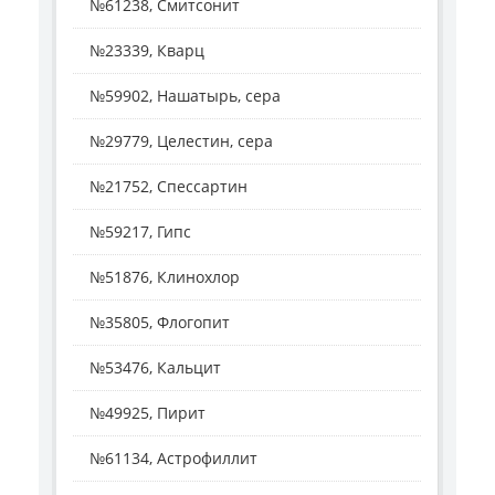
№61238, Смитсонит
№23339, Кварц
№59902, Нашатырь, сера
№29779, Целестин, сера
№21752, Спессартин
№59217, Гипс
№51876, Клинохлор
№35805, Флогопит
№53476, Кальцит
№49925, Пирит
№61134, Астрофиллит