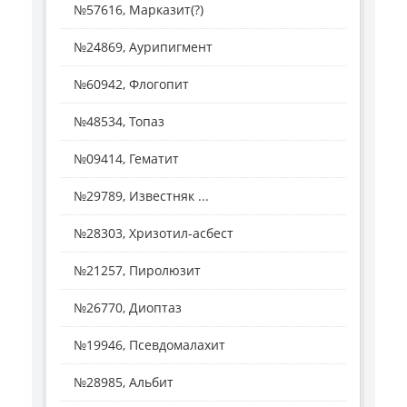
№57616, Марказит(?)
№24869, Аурипигмент
№60942, Флогопит
№48534, Топаз
№09414, Гематит
№29789, Известняк ...
№28303, Хризотил-асбест
№21257, Пиролюзит
№26770, Диоптаз
№19946, Псевдомалахит
№28985, Альбит