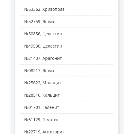
№53362, Хризопраз
№52759, Яшма
№50856, Целестин
№49530, Целестин
№21437, Арагонит
№08217, Яшма
№25622, Монацит
№28516, Кальцит
№01701, Галенит
№61129, Гематит
№22719, Антигорит