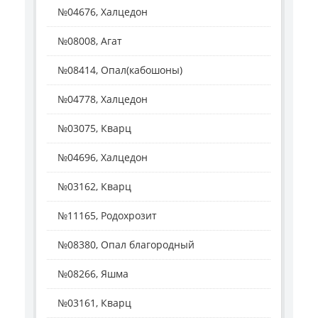
№04676, Халцедон
№08008, Агат
№08414, Опал(кабошоны)
№04778, Халцедон
№03075, Кварц
№04696, Халцедон
№03162, Кварц
№11165, Родохрозит
№08380, Опал благородный
№08266, Яшма
№03161, Кварц