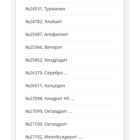
№24531, Турмалин
№24782, Эльбаит
№25087, Апофиллит
№25366, Витерит
№25862, Хондродит
№26379, Серебро ...
№26511, Халцедон
№27098, Хондрит H5 ...
№27099, Октаэдрит ...
№27100, Октаэдрит
№27102, Мезо%сидерит ...