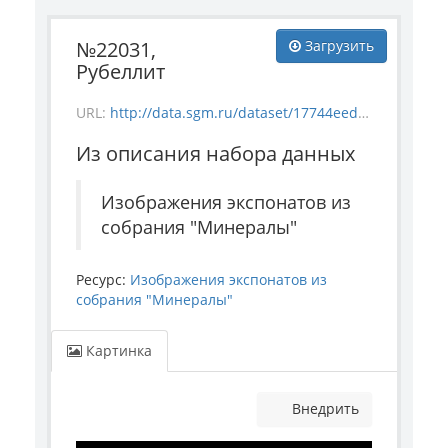
№22031,
Загрузить
Рубеллит
URL:
http://data.sgm.ru/dataset/17744eed-27fa-4a9a-bc72-4e657fa570af/resource/24ec409d-4e6d-45eb-b613-1d715c305814/download/mineral_22031.jpg
Из описания набора данных
Изображения экспонатов из
собрания "Минералы"
Ресурс:
Изображения экспонатов из
собрания "Минералы"
Картинка
Внедрить