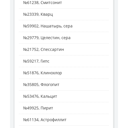
№61238, Смитсонит
№23339, Кварц
№59902, Нашатырь, сера
№29779, Целестин, сера
№21752, Спессартин
№59217, Гипс
№51876, Клинохлор
№35805, Флогопит
№53476, Кальцит
№49925, Пирит
№61134, Астрофиллит