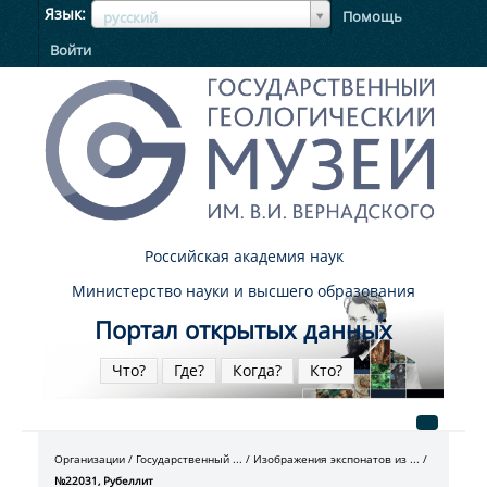
ЯзыкЯзык
Язык
Помощь
русский
Войти
Российская академия наук
Министерство науки и высшего образования
Портал открытых данных
Что?
Где?
Когда?
Кто?
Организации
Государственный ...
Изображения экспонатов из ...
№22031, Рубеллит