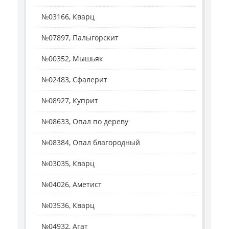
№03166, Кварц
№07897, Палыгорскит
№00352, Мышьяк
№02483, Сфалерит
№08927, Куприт
№08633, Опал по дереву
№08384, Опал благородный
№03035, Кварц
№04026, Аметист
№03536, Кварц
№04932, Агат