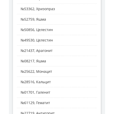
№53362, Хризопраз
№52759, Яшма
№50856, Целестин
№49530, Целестин
№21437, Арагонит
№08217, Яшма
№25622, Монацит
№28516, Кальцит
№01701, Галенит
№61129, Гематит
№22719, Антигорит