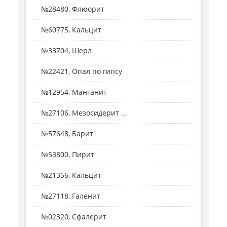
№28480, Флюорит
№60775, Кальцит
№33704, Шерл
№22421, Опал по гипсу
№12954, Манганит
№27106, Мезосидерит ...
№57648, Барит
№53800, Пирит
№21356, Кальцит
№27118, Галенит
№02320, Сфалерит