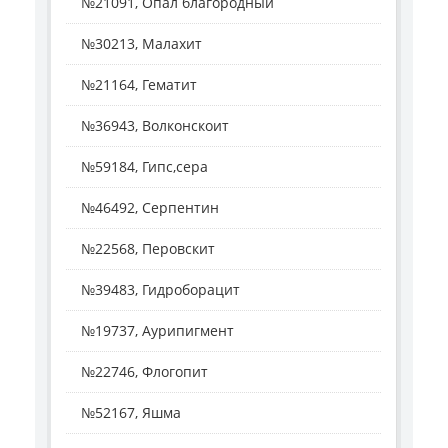
№21091, Опал благородный
№30213, Малахит
№21164, Гематит
№36943, Волконскоит
№59184, Гипс,сера
№46492, Серпентин
№22568, Перовскит
№39483, Гидроборацит
№19737, Аурипигмент
№22746, Флогопит
№52167, Яшма