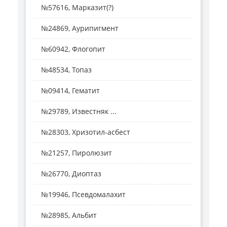
№57616, Марказит(?)
№24869, Аурипигмент
№60942, Флогопит
№48534, Топаз
№09414, Гематит
№29789, Известняк ...
№28303, Хризотил-асбест
№21257, Пиролюзит
№26770, Диоптаз
№19946, Псевдомалахит
№28985, Альбит