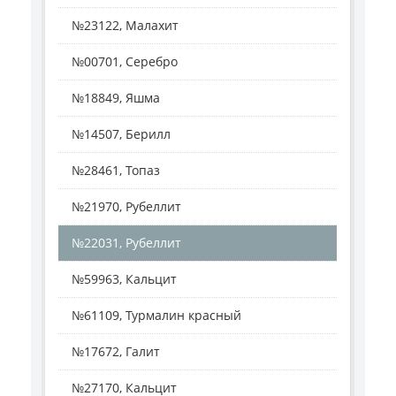
№23122, Малахит
№00701, Серебро
№18849, Яшма
№14507, Берилл
№28461, Топаз
№21970, Рубеллит
№22031, Рубеллит
№59963, Кальцит
№61109, Турмалин красный
№17672, Галит
№27170, Кальцит