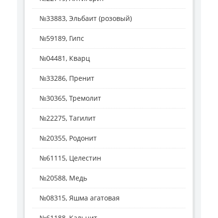
№33883, Эльбаит (розовый)
№59189, Гипс
№04481, Кварц
№33286, Пренит
№30365, Тремолит
№22275, Тагилит
№20355, Родонит
№61115, Целестин
№20588, Медь
№08315, Яшма агатовая
№61188, Кальцит