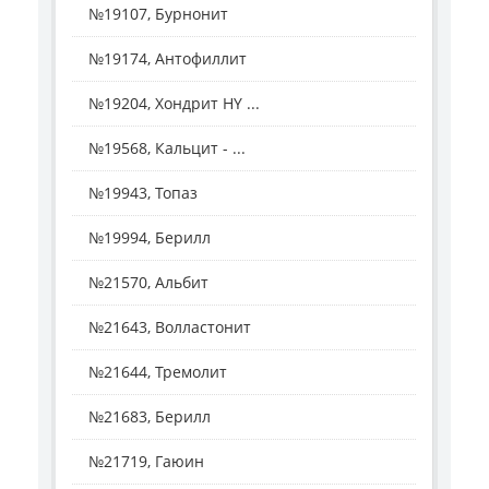
№19107, Бурнонит
№19174, Антофиллит
№19204, Хондрит HY ...
№19568, Кальцит - ...
№19943, Топаз
№19994, Берилл
№21570, Альбит
№21643, Волластонит
№21644, Тремолит
№21683, Берилл
№21719, Гаюин