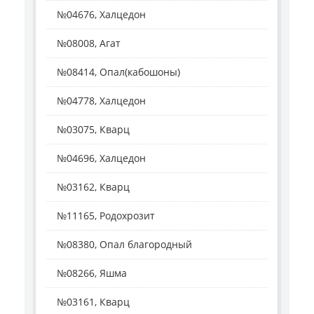
№04676, Халцедон
№08008, Агат
№08414, Опал(кабошоны)
№04778, Халцедон
№03075, Кварц
№04696, Халцедон
№03162, Кварц
№11165, Родохрозит
№08380, Опал благородный
№08266, Яшма
№03161, Кварц