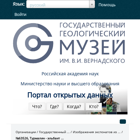
ЯзыкЯзык
Язык
Помощь
русский
Войти
Российская академия наук
Министерство науки и высшего образования
Портал открытых данных
Что?
Где?
Когда?
Кто?
Организации
Государственный ...
Изображения экспонатов из ...
№63526, Турмалин - эльбаит ...