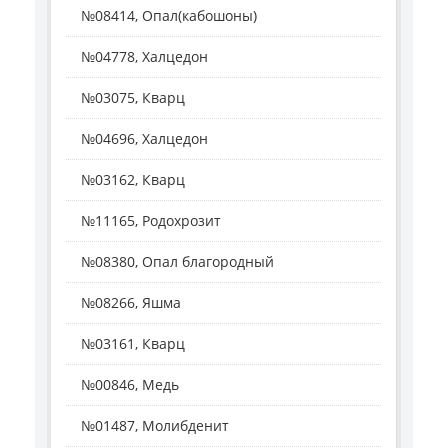
№08414, Опал(кабошоны)
№04778, Халцедон
№03075, Кварц
№04696, Халцедон
№03162, Кварц
№11165, Родохрозит
№08380, Опал благородный
№08266, Яшма
№03161, Кварц
№00846, Медь
№01487, Молибденит