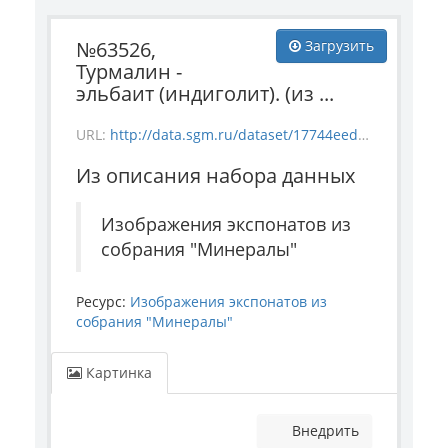
№63526,
Загрузить
Турмалин -
эльбаит (индиголит). (из ...
URL:
http://data.sgm.ru/dataset/17744eed-27fa-4a9a-bc72-4e657fa570af/resource/ac61da44-2bfb-4550-8ef8-f2bc0cda428c/download/-63526.jpg
Из описания набора данных
Изображения экспонатов из
собрания "Минералы"
Ресурс:
Изображения экспонатов из
собрания "Минералы"
Картинка
Внедрить