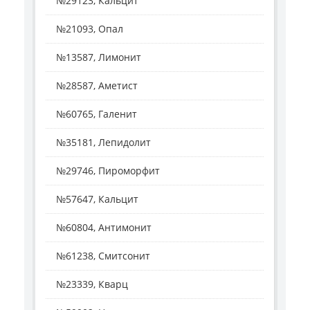
№29123, Кальцит
№21093, Опал
№13587, Лимонит
№28587, Аметист
№60765, Галенит
№35181, Лепидолит
№29746, Пироморфит
№57647, Кальцит
№60804, Антимонит
№61238, Смитсонит
№23339, Кварц