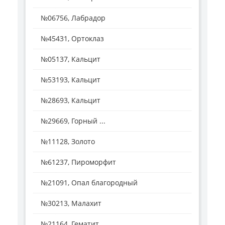
№06756, Лабрадор
№45431, Ортоклаз
№05137, Кальцит
№53193, Кальцит
№28693, Кальцит
№29669, Горный ...
№11128, Золото
№61237, Пироморфит
№21091, Опал благородный
№30213, Малахит
№21164, Гематит