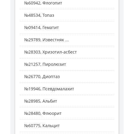
№60942, Флогопит
№48534, Топаз
№09414, Гематит
№29789, Известняк ...
№28303, Хризотил-асбест
№21257, Пиролюзит
№26770, Диоптаз
№19946, Псевдомалахит
№28985, Альбит
№28480, Флюорит
№60775, Кальцит