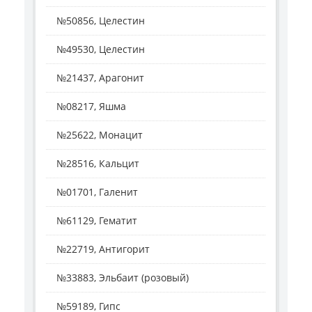
№50856, Целестин
№49530, Целестин
№21437, Арагонит
№08217, Яшма
№25622, Монацит
№28516, Кальцит
№01701, Галенит
№61129, Гематит
№22719, Антигорит
№33883, Эльбаит (розовый)
№59189, Гипс