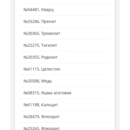
№04481, Кварц
№33286, Пренит
№30365, Тремолит
№22275, Тагилит
№20355, Родонит
№61115, Целестин
№20588, Медь
№08315, Яшма агатовая
№61188, Кальцит
№28479, Флюорит
№25265, Флюорит