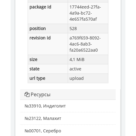
package id
17744eed-27fa-
4a9a-bc72-
4e657fa570af
position
528
revision id
a769f659-8092-
4ac6-8ab3-
fa20a6522aa0
size
4,1 MiB
state
active
url type
upload
Ресурсы
№33910, Индиголит
№23122, Малахит
№00701, Серебро