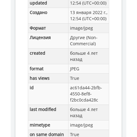
updated
12:54 (UTC+00:00)
Создано
13 января 2022 г.,
12:54 (UTC+00:00)
Формат
image/jpeg
Лицензия
Другие (Non-
Commercial)
created
больше 4 лет
назад
format
JPEG
has views
True
id
ac61da44-2bfb-
4550-8ef8-
f2bc0cda428c
last modified
больше 4 лет
назад
mimetype
image/jpeg
on same domain
True