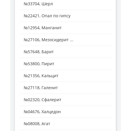
№33704, Шерл
№22421, Опал по гипсу
№12954, Манганит
№27106, Мезосидерит ...
№57648, Барит
№53800, Пирит
№21356, Кальцит
№27118, Галенит
№02320, Сфалерит
№04676, Халцедон
№08008, Агат