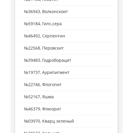
№36943, Волконскоит
№59184, Гипс,сера
№46492, Серпентин
№22568, Перовскит
№39483, Гидроборацит
№19737, Аурипигмент
№22746, Флогопит
№52167, Яшма
№46379, Флюорит
№03970, Кварц зеленый