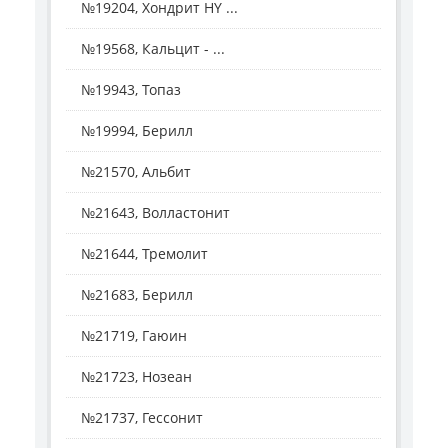
№19204, Хондрит HY ...
№19568, Кальцит - ...
№19943, Топаз
№19994, Берилл
№21570, Альбит
№21643, Волластонит
№21644, Тремолит
№21683, Берилл
№21719, Гаюин
№21723, Нозеан
№21737, Гессонит