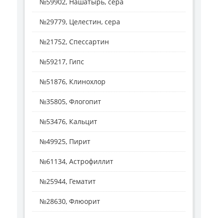
№59902, Нашатырь, сера
№29779, Целестин, сера
№21752, Спессартин
№59217, Гипс
№51876, Клинохлор
№35805, Флогопит
№53476, Кальцит
№49925, Пирит
№61134, Астрофиллит
№25944, Гематит
№28630, Флюорит