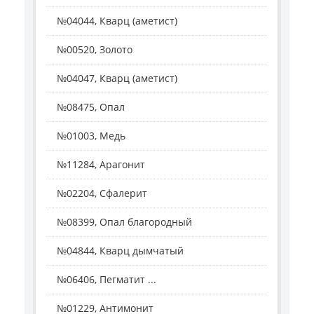
№04044, Кварц (аметист)
№00520, Золото
№04047, Кварц (аметист)
№08475, Опал
№01003, Медь
№11284, Арагонит
№02204, Сфалерит
№08399, Опал благородный
№04844, Кварц дымчатый
№06406, Пегматит ...
№01229, Антимонит