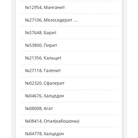
№12954, Манганит
№27106, Мезосидерит ...
№57648, Барит
№53800, Пирит
№21356, Кальцит
№27118, Галенит
№02320, Сфалерит
№04676, Халцедон
№08008, Агат
№08414, Опал(кабошоны)
№04778, Халцедон