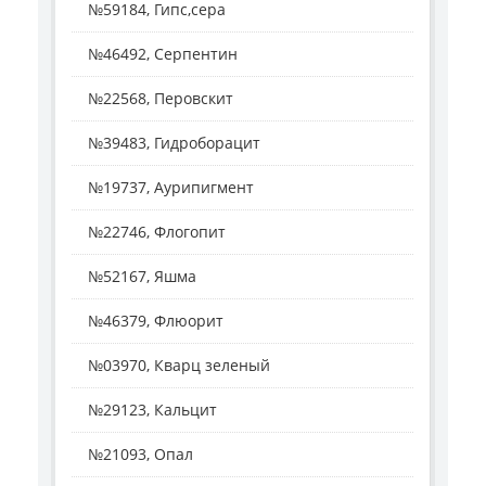
№59184, Гипс,сера
№46492, Серпентин
№22568, Перовскит
№39483, Гидроборацит
№19737, Аурипигмент
№22746, Флогопит
№52167, Яшма
№46379, Флюорит
№03970, Кварц зеленый
№29123, Кальцит
№21093, Опал