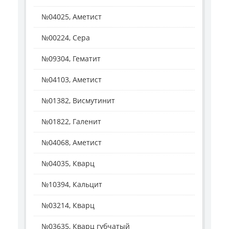
№04025, Аметист
№00224, Сера
№09304, Гематит
№04103, Аметист
№01382, Висмутинит
№01822, Галенит
№04068, Аметист
№04035, Кварц
№10394, Кальцит
№03214, Кварц
№03635, Кварц губчатый