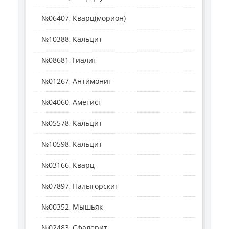
№06407, Кварц(морион)
№10388, Кальцит
№08681, Гиалит
№01267, Антимонит
№04060, Аметист
№05578, Кальцит
№10598, Кальцит
№03166, Кварц
№07897, Палыгорскит
№00352, Мышьяк
№02483, Сфалерит