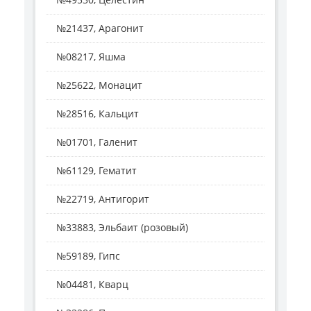
№21437, Арагонит
№08217, Яшма
№25622, Монацит
№28516, Кальцит
№01701, Галенит
№61129, Гематит
№22719, Антигорит
№33883, Эльбаит (розовый)
№59189, Гипс
№04481, Кварц