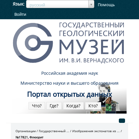
ЯзыкЯзык
Язык
Помощь
русский
Войти
Российская академия наук
Министерство науки и высшего образования
Портал открытых данных
Что?
Где?
Когда?
Кто?
Организации
Государственный ...
Изображения экспонатов из ...
№17821, Флюорит