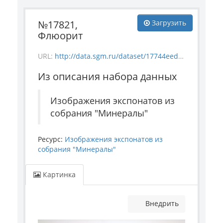
№17821,
Загрузить
Флюорит
URL:
http://data.sgm.ru/dataset/17744eed-27fa-4a9a-bc72-4e657fa570af/resource/0af4c285-90c7-4251-b098-6ab2404882e8/download/mineral_17821.jpg
Из описания набора данных
Изображения экспонатов из
собрания "Минералы"
Ресурс:
Изображения экспонатов из
собрания "Минералы"
Картинка
Внедрить