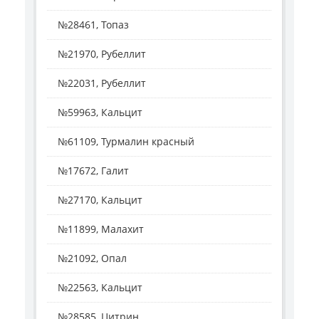
№28461, Топаз
№21970, Рубеллит
№22031, Рубеллит
№59963, Кальцит
№61109, Турмалин красный
№17672, Галит
№27170, Кальцит
№11899, Малахит
№21092, Опал
№22563, Кальцит
№28585, Цитрин