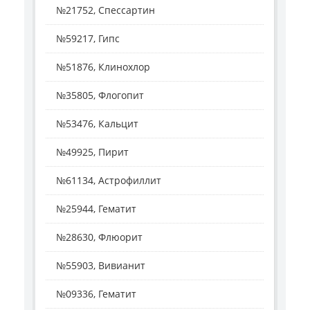
№21752, Спессартин
№59217, Гипс
№51876, Клинохлор
№35805, Флогопит
№53476, Кальцит
№49925, Пирит
№61134, Астрофиллит
№25944, Гематит
№28630, Флюорит
№55903, Вивианит
№09336, Гематит