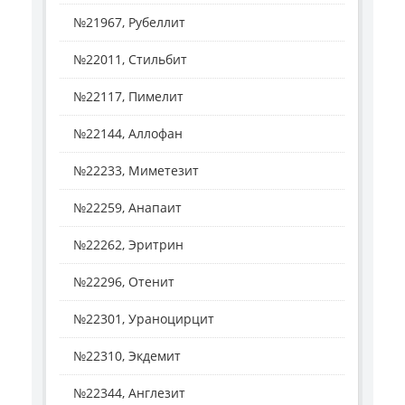
№21967, Рубеллит
№22011, Стильбит
№22117, Пимелит
№22144, Аллофан
№22233, Миметезит
№22259, Анапаит
№22262, Эритрин
№22296, Отенит
№22301, Ураноцирцит
№22310, Экдемит
№22344, Англезит