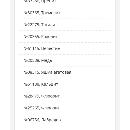
№33286, Пренит
№30365, Тремолит
№22275, Тагилит
№20355, Родонит
№61115, Целестин
№20588, Медь
№08315, Яшма агатовая
№61188, Кальцит
№28479, Флюорит
№25265, Флюорит
№06756, Лабрадор