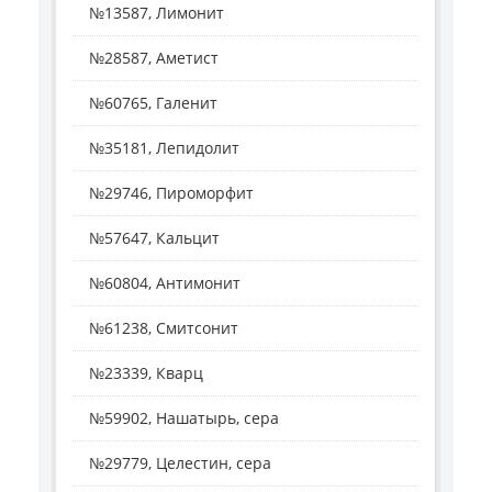
№13587, Лимонит
№28587, Аметист
№60765, Галенит
№35181, Лепидолит
№29746, Пироморфит
№57647, Кальцит
№60804, Антимонит
№61238, Смитсонит
№23339, Кварц
№59902, Нашатырь, сера
№29779, Целестин, сера