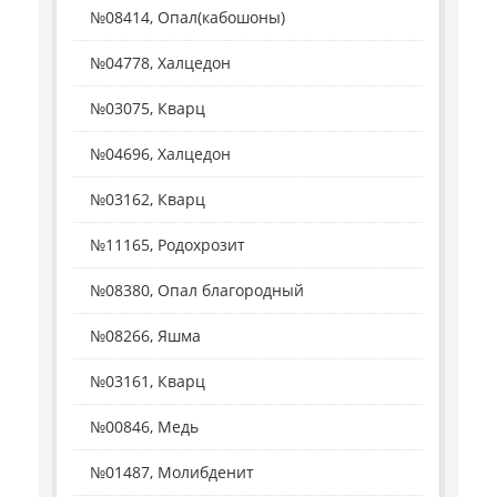
№08414, Опал(кабошоны)
№04778, Халцедон
№03075, Кварц
№04696, Халцедон
№03162, Кварц
№11165, Родохрозит
№08380, Опал благородный
№08266, Яшма
№03161, Кварц
№00846, Медь
№01487, Молибденит