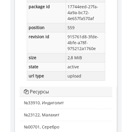
package id
17744eed-27fa-
4a9a-bc72-
4e657fa570af
position
559
revision id
915761d8-3fde-
4bfe-a78f-
975212a1760e
size
2,8 MiB
state
active
url type
upload
Ресурсы
№33910, Индиголит
№23122, Малахит
№00701, Серебро