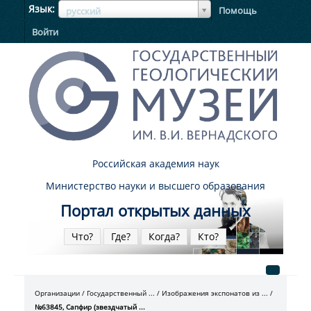
ЯзыкЯзык
Язык
Помощь
русский
Войти
Российская академия наук
Министерство науки и высшего образования
Портал открытых данных
Что?
Где?
Когда?
Кто?
Организации
Государственный ...
Изображения экспонатов из ...
№63845, Сапфир (звездчатый ...