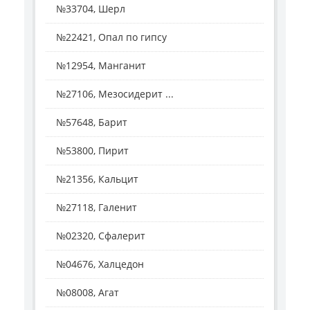
№33704, Шерл
№22421, Опал по гипсу
№12954, Манганит
№27106, Мезосидерит ...
№57648, Барит
№53800, Пирит
№21356, Кальцит
№27118, Галенит
№02320, Сфалерит
№04676, Халцедон
№08008, Агат