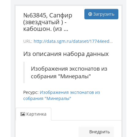
№63845, Сапфир
Загрузить
(звездчатый ) -
кабошон. (из ...
URL:
http://data.sgm.ru/dataset/17744eed-27fa-4a9a-bc72-4e657fa570af/resource/0c648b53-5ade-442b-a4ed-25aa83110bd4/download/-63845.jpg
Из описания набора данных
Изображения экспонатов из
собрания "Минералы"
Ресурс:
Изображения экспонатов из
собрания "Минералы"
Картинка
Внедрить