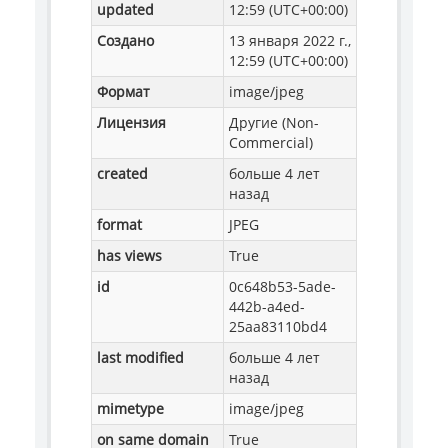
updated
12:59 (UTC+00:00)
Создано
13 января 2022 г.,
12:59 (UTC+00:00)
Формат
image/jpeg
Лицензия
Другие (Non-
Commercial)
created
больше 4 лет
назад
format
JPEG
has views
True
id
0c648b53-5ade-
442b-a4ed-
25aa83110bd4
last modified
больше 4 лет
назад
mimetype
image/jpeg
on same domain
True