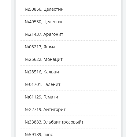
№50856, Целестин
№49530, Целестин
№21437, Арагонит
№08217, Яшма
№25622, Монацит
№28516, Кальцит
№01701, Галенит
№61129, Гематит
№22719, Антигорит
№33883, Эльбаит (розовый)
№59189, Гипс