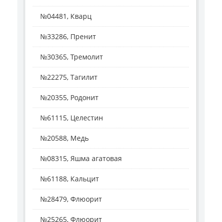
№04481, Кварц
№33286, Пренит
№30365, Тремолит
№22275, Тагилит
№20355, Родонит
№61115, Целестин
№20588, Медь
№08315, Яшма агатовая
№61188, Кальцит
№28479, Флюорит
№25265, Флюорит