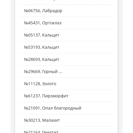
№06756, Лабрадор
№45431, Ортоклаз
№05137, Кальцит
№53193, Кальцит
№28693, Кальцит
№29669, Горный ...
№11128, Золото
№61237, Пироморфит
№21091, Опал благородный
№30213, Малахит
№21164, Гематит