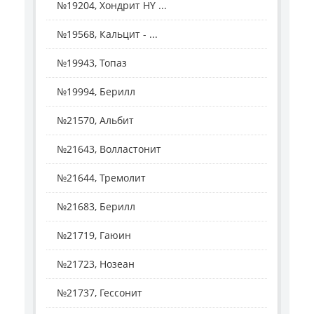
№19204, Хондрит HY ...
№19568, Кальцит - ...
№19943, Топаз
№19994, Берилл
№21570, Альбит
№21643, Волластонит
№21644, Тремолит
№21683, Берилл
№21719, Гаюин
№21723, Нозеан
№21737, Гессонит