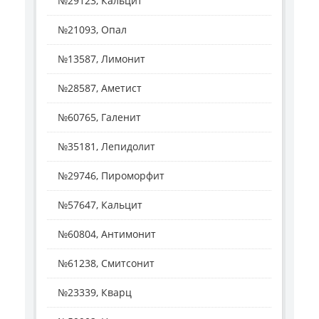
№29123, Кальцит
№21093, Опал
№13587, Лимонит
№28587, Аметист
№60765, Галенит
№35181, Лепидолит
№29746, Пироморфит
№57647, Кальцит
№60804, Антимонит
№61238, Смитсонит
№23339, Кварц