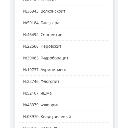
№36943, Волконскоит
№59184, Гипс,сера
№46492, Серпентин
№22568, Перовскит
№39483, Гидроборацит
№19737, Аурипигмент
№22746, Флогопит
№52167, Яшма
№46379, Флюорит
№03970, Кварц зеленый