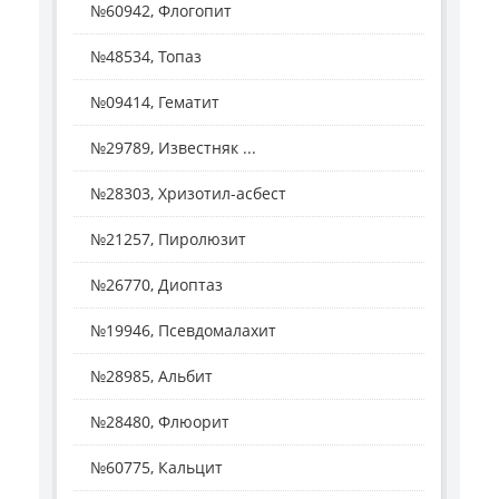
№60942, Флогопит
№48534, Топаз
№09414, Гематит
№29789, Известняк ...
№28303, Хризотил-асбест
№21257, Пиролюзит
№26770, Диоптаз
№19946, Псевдомалахит
№28985, Альбит
№28480, Флюорит
№60775, Кальцит