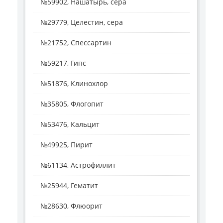
№59902, Нашатырь, сера
№29779, Целестин, сера
№21752, Спессартин
№59217, Гипс
№51876, Клинохлор
№35805, Флогопит
№53476, Кальцит
№49925, Пирит
№61134, Астрофиллит
№25944, Гематит
№28630, Флюорит