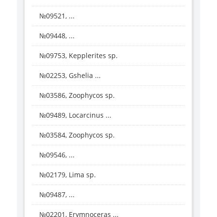
№09521, ...
№09448, ...
№09753, Kepplerites sp.
№02253, Gshelia ...
№03586, Zoophycos sp.
№09489, Locarcinus ...
№03584, Zoophycos sp.
№09546, ...
№02179, Lima sp.
№09487, ...
№02201, Erymnoceras ...