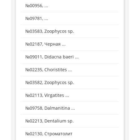
№00956, ...
№09781, ...
№03583, Zoophycos sp.
№02187, Черная ...
№09011, Didacna baeri ...
№02235, Choristites ...
№03582, Zoophycos sp.
№02113, Virgatites ...
№09758, Dalmanitina ...
№02213, Dentalium sp.
№02130, Строматолит