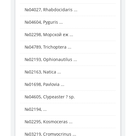
№04027, Rhabdocidaris ...
№04604, Pyguris ...
№02298, Морской еж ...
№04789, Trichoptera ...
№02193, Ophionautilus ...
№02163, Natica ...
№01698, Pavlovia ...
№04605, Clypeaster ? sp.
№02194, ...
№02295, Kosmoceras ...
№03219, Cromyocrinus ...