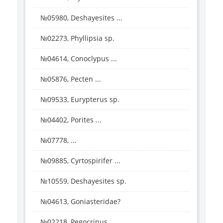
№05980, Deshayesites ...
№02273, Phyllipsia sp.
№04614, Conoclypus ...
№05876, Pecten ...
№09533, Eurypterus sp.
№04402, Porites ...
№07778, ...
№09885, Cyrtospirifer ...
№10559, Deshayesites sp.
№04613, Goniasteridae?
№02218, Pegocrinus ...