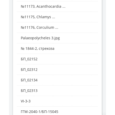
№11173, Acanthocardia ...
№11175, Chlamys ...
№11176, Corculium ...
Palaeopolycheles 3.jpg
№ 1844-2, стрекоза
БП_02152
БП_02312
БП_02134
БП_02313
VI-3-3
ГГМ-2040-1/БП-15045