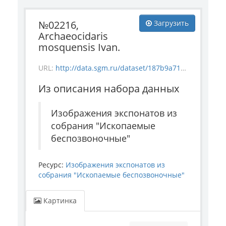
№02216,
Загрузить
Archaeocidaris
mosquensis Ivan.
URL:
http://data.sgm.ru/dataset/187b9a71-4c85-43ec-99fe-080bdf792007/resource/fd6c70d7-922a-4d56-b416-f46d7a5ef5b8/download/invertebrate_2216.jpg
Из описания набора данных
Изображения экспонатов из
собрания "Ископаемые
беспозвоночные"
Ресурс:
Изображения экспонатов из
собрания "Ископаемые беспозвоночные"
Картинка