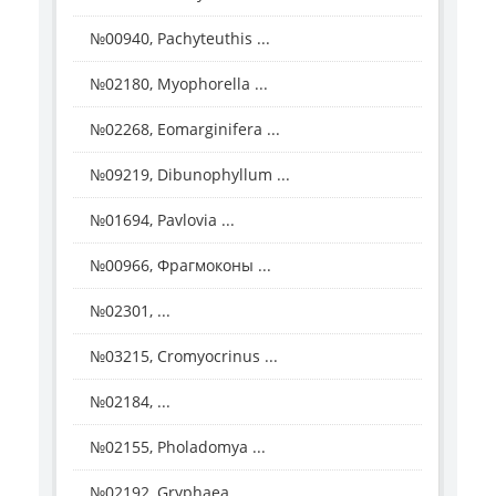
№00940, Pachyteuthis ...
№02180, Myophorella ...
№02268, Eomarginifera ...
№09219, Dibunophyllum ...
№01694, Pavlovia ...
№00966, Фрагмоконы ...
№02301, ...
№03215, Cromyocrinus ...
№02184, ...
№02155, Pholadomya ...
№02192, Gryphaea ...