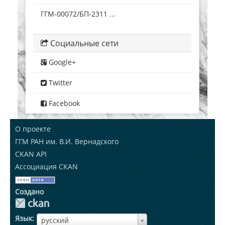
ГГМ-00072/БП-2311 ...
Социальные сети
Google+
Twitter
Facebook
О проекте
ГГМ РАН им. В.И. Вернадского
CKAN API
Ассоциация CKAN
Создано
Язык
ЯзыкЯзык
русский