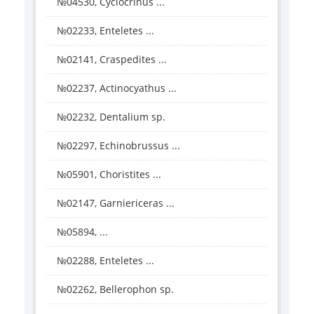
№04530, Cyclocrinus ...
№02233, Enteletes ...
№02141, Craspedites ...
№02237, Actinocyathus ...
№02232, Dentalium sp.
№02297, Echinobrussus ...
№05901, Choristites ...
№02147, Garniericeras ...
№05894, ...
№02288, Enteletes ...
№02262, Bellerophon sp.