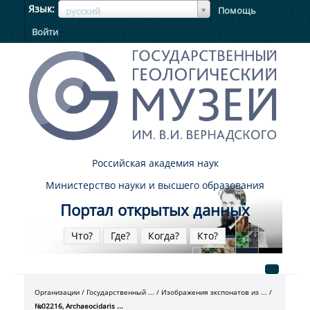
ЯзыкЯзык
Язык
Помощь
русский
Войти
Российская академия наук
Министерство науки и высшего образования
Портал открытых данных
Что?
Где?
Когда?
Кто?
Организации
Государственный ...
Изображения экспонатов из ...
№02216, Archaeocidaris ...