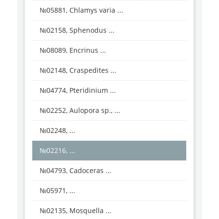
№05881, Chlamys varia ...
№02158, Sphenodus ...
№08089, Encrinus ...
№02148, Craspedites ...
№04774, Pteridinium ...
№02252, Aulopora sp., ...
№02248, ...
№02216, ...
№04793, Cadoceras ...
№05971, ...
№02135, Mosquella ...