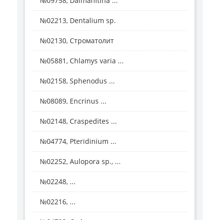
№09758, Dalmanitina ...
№02213, Dentalium sp.
№02130, Строматолит
№05881, Chlamys varia ...
№02158, Sphenodus ...
№08089, Encrinus ...
№02148, Craspedites ...
№04774, Pteridinium ...
№02252, Aulopora sp., ...
№02248, ...
№02216, ...