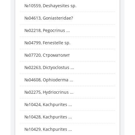
№10559, Deshayesites sp.
№04613, Goniasteridae?
№02218, Pegocrinus ...
№04799, Fenestelle sp.
№07720, Строматолит
№02263, Dictyoclostus ...
№04608, Ophioderma ...
№02275, Hydriocrinus ...
№10424, Kachpurites ...
№10428, Kachpurites ...
№10429, Kachpurites ...