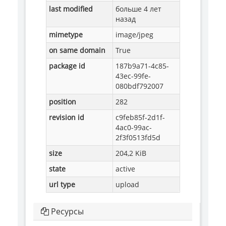
last modified
больше 4 лет
назад
mimetype
image/jpeg
on same domain
True
package id
187b9a71-4c85-
43ec-99fe-
080bdf792007
position
282
revision id
c9feb85f-2d1f-
4ac0-99ac-
2f3f0513fd5d
size
204,2 KiB
state
active
url type
upload
Ресурсы