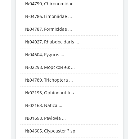
№04790, Chironomidae ...
№04786, Limoniidae ...
№04787, Formicidae ...
№04027, Rhabdocidaris ...
№04604, Pyguris ...
№02298, Морской еж ...
№04789, Trichoptera ...
№02193, Ophionautilus ...
№02163, Natica ...
№01698, Pavlovia ...
№04605, Clypeaster ? sp.