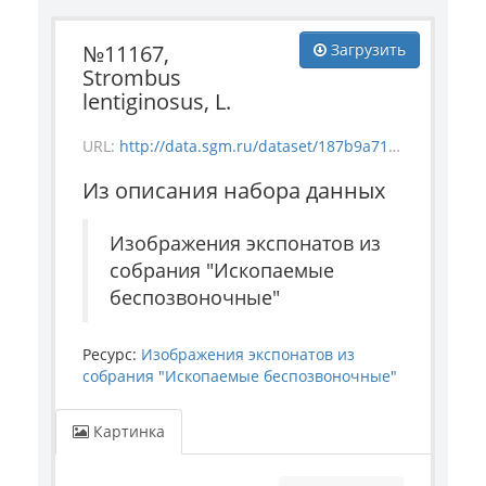
№11167,
Загрузить
Strombus
lentiginosus, L.
URL:
http://data.sgm.ru/dataset/187b9a71-4c85-43ec-99fe-080bdf792007/resource/6a885da5-2967-4076-b971-869ac3ba29ce/download/-1583-13-11167.jpg
Из описания набора данных
Изображения экспонатов из
собрания "Ископаемые
беспозвоночные"
Ресурс:
Изображения экспонатов из
собрания "Ископаемые беспозвоночные"
Картинка