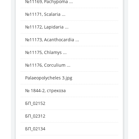
№11169, Pachypoma ...
№11171, Scalaria ...
№11172, Lapidaria ...
№11173, Acanthocardia ...
№11175, Chlamys ...
№11176, Corculium ...
Palaeopolycheles 3.jpg
№ 1844-2, стрекоза
БП_02152
БП_02312
БП_02134