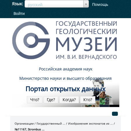
ЯзыкЯзык
Язык
Помощь
русский
Войти
Российская академия наук
Министерство науки и высшего образования
Портал открытых данных
Что?
Где?
Когда?
Кто?
Организации
Государственный ...
Изображения экспонатов из ...
№11167, Strombus ...