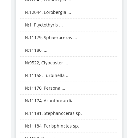
№12044, Eorobergia ...
№1, Ptyctothyris ...
№11179, Sphaeroceras ...
№11186, ...
№9522, Clypeaster ...
№11158, Turbinella ...
№11170, Persona ...
№11174, Acanthocardia ...
№11181, Stephanoceras sp.
№11184, Perisphinctes sp.