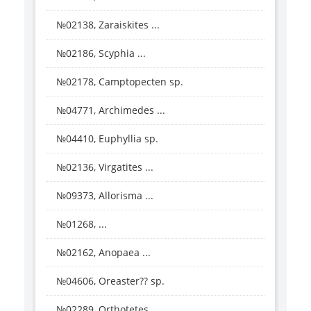
№02138, Zaraiskites ...
№02186, Scyphia ...
№02178, Camptopecten sp.
№04771, Archimedes ...
№04410, Euphyllia sp.
№02136, Virgatites ...
№09373, Allorisma ...
№01268, ...
№02162, Anopaea ...
№04606, Oreaster?? sp.
№02289, Orthotetes ...