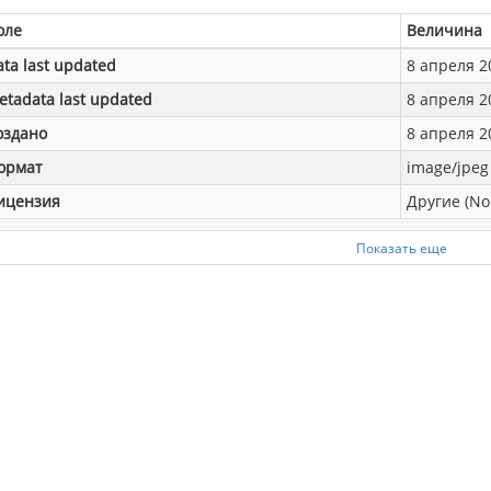
оле
Величина
ata last updated
8 апреля 20
etadata last updated
8 апреля 20
оздано
8 апреля 20
ормат
image/jpeg
ицензия
Другие (No
Показать еще