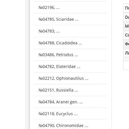
№02196, ...
П
D
№04785, Sciaridae ...
M
№04783, ...
С
№04788, Cicadoidea ...
Ф
Л
№03486, Petrodus ...
№04782, Elateridae ...
№02212, Ophionautilus ...
№02151, Russiella ...
№04784, Aranei gen. ...
№02118, Eucyclus ...
№04790, Chironomidae ...