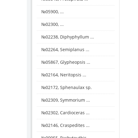
№05900, ...
№02300, ...
№02238, Diphyphyllum ...
№02264, Semiplanus ...
№05867, Glypheopsis ...
№02164, Neritopsis ...
№02172, Sphenaulax sp.
№02309, Symmorium ...
№02302, Cardioceras ...
№02146, Craspedites ...
№00955, Pachyteuthis ...