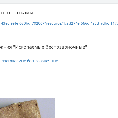
с остатками ...
c-99fe-080bdf792007/resource/4cad274e-566c-4a5d-adbc-117b6c600f78/dow
рания "Ископаемые беспозвоночные"
я "Ископаемые беспозвоночные"