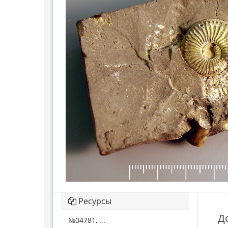
Ресурсы
Д
№04781, ...