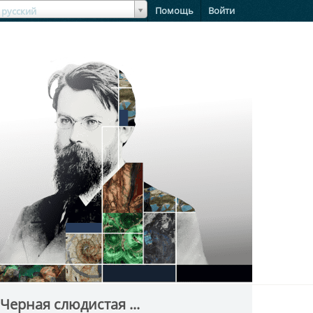
зыкЯзык
Помощь
Войти
русский
Черная слюдистая ...