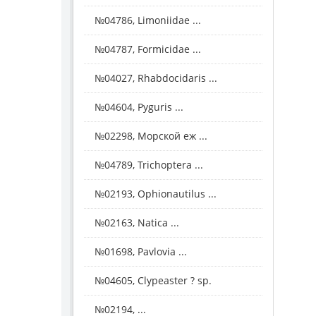
№04786, Limoniidae ...
№04787, Formicidae ...
№04027, Rhabdocidaris ...
№04604, Pyguris ...
№02298, Морской еж ...
№04789, Trichoptera ...
№02193, Ophionautilus ...
№02163, Natica ...
№01698, Pavlovia ...
№04605, Clypeaster ? sp.
№02194, ...