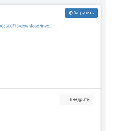
Загрузить
nload/invertebrate_2187.jpg
Внедрить