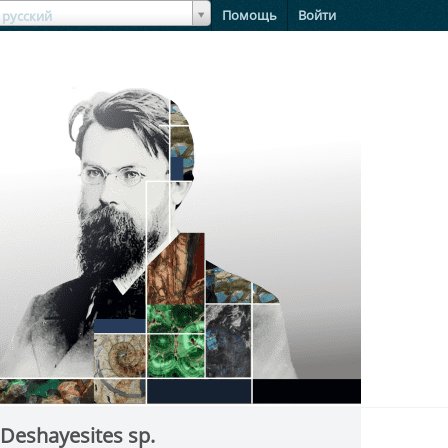
зыкЯзык
Помощь
Войти
русский
Deshayesites sp.