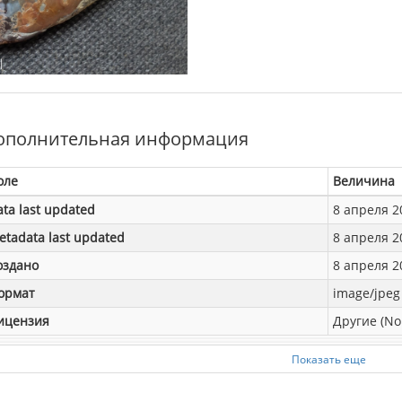
ополнительная информация
оле
Величина
ata last updated
8 апреля 20
etadata last updated
8 апреля 20
оздано
8 апреля 20
ормат
image/jpeg
ицензия
Другие (No
Показать еще