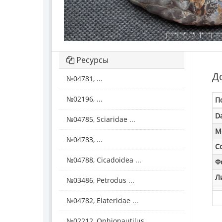
Ресурсы
Д
№04781, ...
№02196, ...
П
D
№04785, Sciaridae ...
M
№04783, ...
С
№04788, Cicadoidea ...
Ф
Л
№03486, Petrodus ...
№04782, Elateridae ...
№02212, Ophionautilus ...