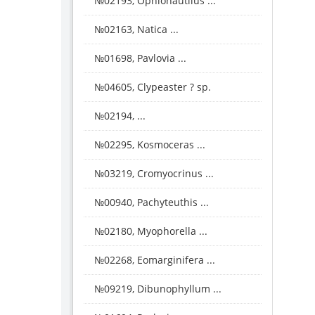
№02193, Ophionautilus ...
№02163, Natica ...
№01698, Pavlovia ...
№04605, Clypeaster ? sp.
№02194, ...
№02295, Kosmoceras ...
№03219, Cromyocrinus ...
№00940, Pachyteuthis ...
№02180, Myophorella ...
№02268, Eomarginifera ...
№09219, Dibunophyllum ...