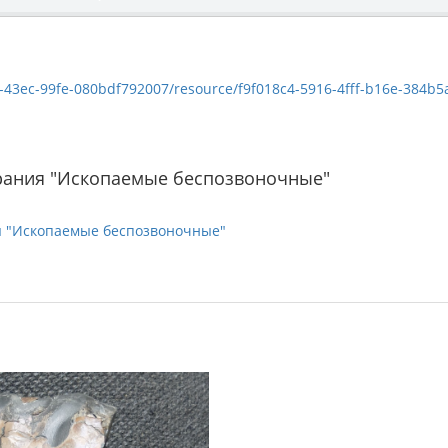
c-99fe-080bdf792007/resource/f9f018c4-5916-4fff-b16e-384b5afbc415/down
рания "Ископаемые беспозвоночные"
я "Ископаемые беспозвоночные"