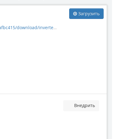
Загрузить
load/invertebrate_10559.jpg
Внедрить