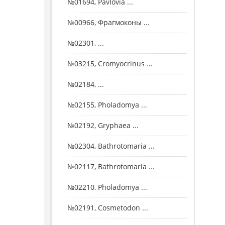
№01694, Pavlovia ...
№00966, Фрагмоконы ...
№02301, ...
№03215, Cromyocrinus ...
№02184, ...
№02155, Pholadomya ...
№02192, Gryphaea ...
№02304, Bathrotomaria ...
№02117, Bathrotomaria ...
№02210, Pholadomya ...
№02191, Cosmetodon ...