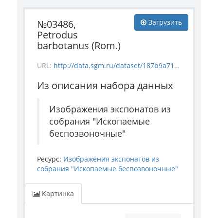
№03486,
Загрузить
Petrodus
barbotanus (Rom.)
URL:
http://data.sgm.ru/dataset/187b9a71-4c85-43ec-99fe-080bdf792007/resource/6cd85f7c-984a-477d-ba70-566b75936788/download/invertebrate_3486.jpg
Из описания набора данных
Изображения экспонатов из
собрания "Ископаемые
беспозвоночные"
Ресурс:
Изображения экспонатов из
собрания "Ископаемые беспозвоночные"
Картинка