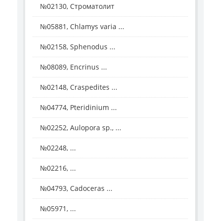
№02130, Строматолит
№05881, Chlamys varia ...
№02158, Sphenodus ...
№08089, Encrinus ...
№02148, Craspedites ...
№04774, Pteridinium ...
№02252, Aulopora sp., ...
№02248, ...
№02216, ...
№04793, Cadoceras ...
№05971, ...