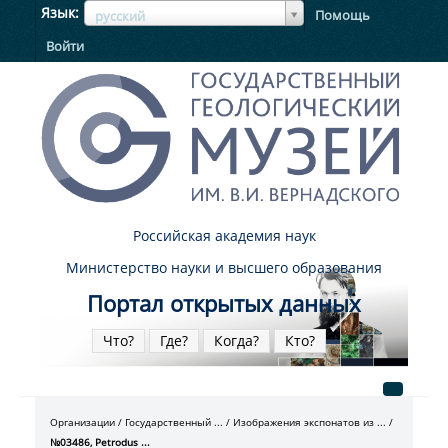
ЯзыкЯзык
Язык
Помощь
русский
Войти
Российская академия наук
Министерство науки и высшего образования
Портал открытых данных
Что?
Где?
Когда?
Кто?
Организации
Государственный ...
Изображения экспонатов из ...
№03486, Petrodus ...