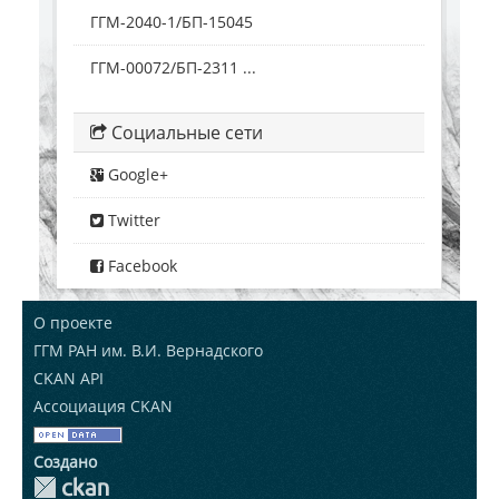
ГГМ-2040-1/БП-15045
ГГМ-00072/БП-2311 ...
Социальные сети
Google+
Twitter
Facebook
О проекте
ГГМ РАН им. В.И. Вернадского
CKAN API
Ассоциация CKAN
Создано