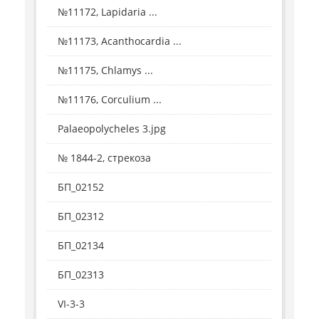
№11172, Lapidaria ...
№11173, Acanthocardia ...
№11175, Chlamys ...
№11176, Corculium ...
Palaeopolycheles 3.jpg
№ 1844-2, стрекоза
БП_02152
БП_02312
БП_02134
БП_02313
VI-3-3