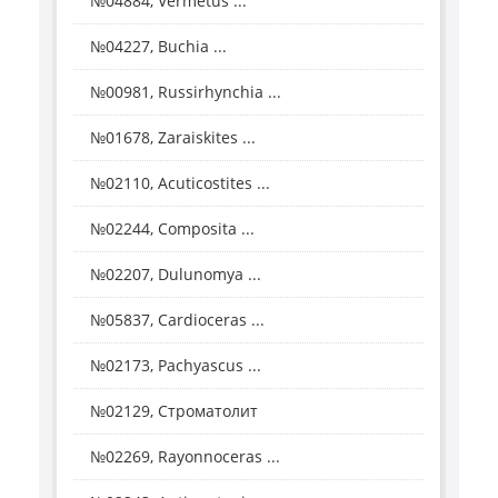
№04884, Vermetus ...
№04227, Buchia ...
№00981, Russirhynchia ...
№01678, Zaraiskites ...
№02110, Acuticostites ...
№02244, Composita ...
№02207, Dulunomya ...
№05837, Cardioceras ...
№02173, Pachyascus ...
№02129, Строматолит
№02269, Rayonnoceras ...