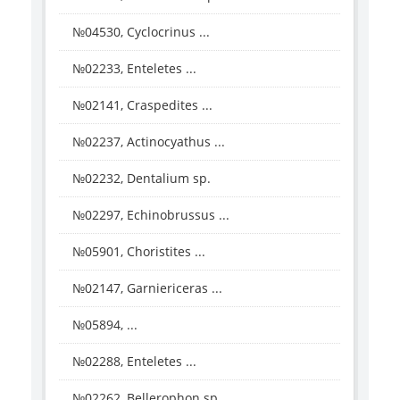
№04530, Cyclocrinus ...
№02233, Enteletes ...
№02141, Craspedites ...
№02237, Actinocyathus ...
№02232, Dentalium sp.
№02297, Echinobrussus ...
№05901, Choristites ...
№02147, Garniericeras ...
№05894, ...
№02288, Enteletes ...
№02262, Bellerophon sp.