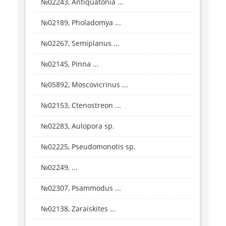
№02243, Antiquatonia ...
№02189, Pholadomya ...
№02267, Semiplanus ...
№02145, Pinna ...
№05892, Moscovicrinus ...
№02153, Ctenostreon ...
№02283, Aulopora sp.
№02225, Pseudomonotis sp.
№02249, ...
№02307, Psammodus ...
№02138, Zaraiskites ...