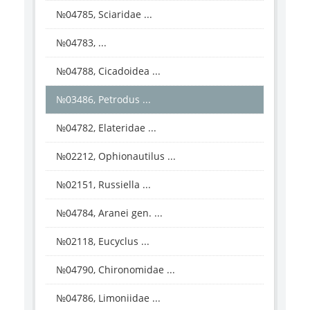
№04785, Sciaridae ...
№04783, ...
№04788, Cicadoidea ...
№03486, Petrodus ...
№04782, Elateridae ...
№02212, Ophionautilus ...
№02151, Russiella ...
№04784, Aranei gen. ...
№02118, Eucyclus ...
№04790, Chironomidae ...
№04786, Limoniidae ...