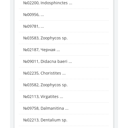
№02200, Indosphinctes ...
№00956, ...
№09781, ...
№03583, Zoophycos sp.
№02187, Черная ...
№09011, Didacna baeri ...
№02235, Choristites ...
№03582, Zoophycos sp.
№02113, Virgatites ...
№09758, Dalmanitina ...
№02213, Dentalium sp.