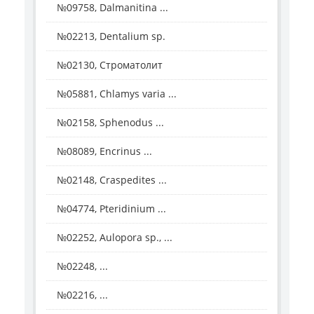
№09758, Dalmanitina ...
№02213, Dentalium sp.
№02130, Строматолит
№05881, Chlamys varia ...
№02158, Sphenodus ...
№08089, Encrinus ...
№02148, Craspedites ...
№04774, Pteridinium ...
№02252, Aulopora sp., ...
№02248, ...
№02216, ...