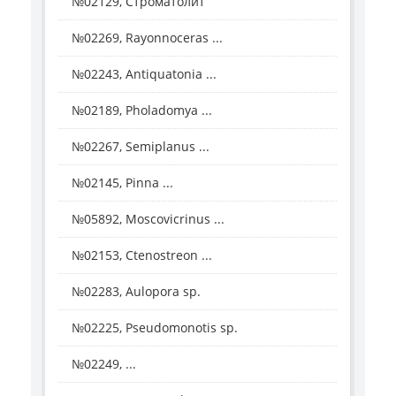
№02129, Строматолит
№02269, Rayonnoceras ...
№02243, Antiquatonia ...
№02189, Pholadomya ...
№02267, Semiplanus ...
№02145, Pinna ...
№05892, Moscovicrinus ...
№02153, Ctenostreon ...
№02283, Aulopora sp.
№02225, Pseudomonotis sp.
№02249, ...