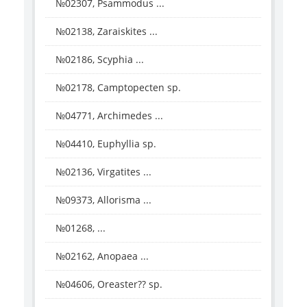
№02307, Psammodus ...
№02138, Zaraiskites ...
№02186, Scyphia ...
№02178, Camptopecten sp.
№04771, Archimedes ...
№04410, Euphyllia sp.
№02136, Virgatites ...
№09373, Allorisma ...
№01268, ...
№02162, Anopaea ...
№04606, Oreaster?? sp.