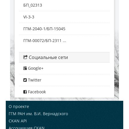
БП_02313
VI-3-3
ГГМ-2040-1/БП-15045
ГГМ-00072/БП-2311 ...
Социальные сети
Google+
Twitter
Facebook
О проекте
ГГМ РАН им. В.И. Вернадского
CKAN API
Ассоциация CKAN