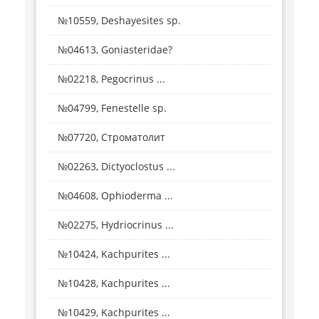
№10559, Deshayesites sp.
№04613, Goniasteridae?
№02218, Pegocrinus ...
№04799, Fenestelle sp.
№07720, Строматолит
№02263, Dictyoclostus ...
№04608, Ophioderma ...
№02275, Hydriocrinus ...
№10424, Kachpurites ...
№10428, Kachpurites ...
№10429, Kachpurites ...