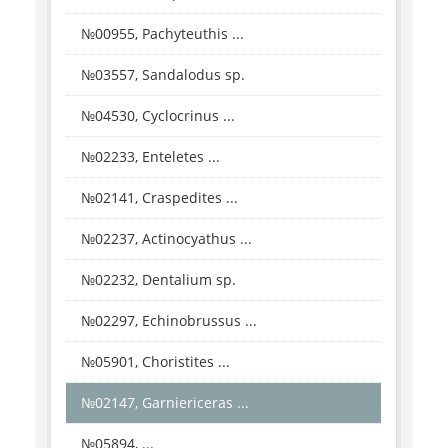
№00955, Pachyteuthis ...
№03557, Sandalodus sp.
№04530, Cyclocrinus ...
№02233, Enteletes ...
№02141, Craspedites ...
№02237, Actinocyathus ...
№02232, Dentalium sp.
№02297, Echinobrussus ...
№05901, Choristites ...
№02147, Garniericeras ...
№05894, ...