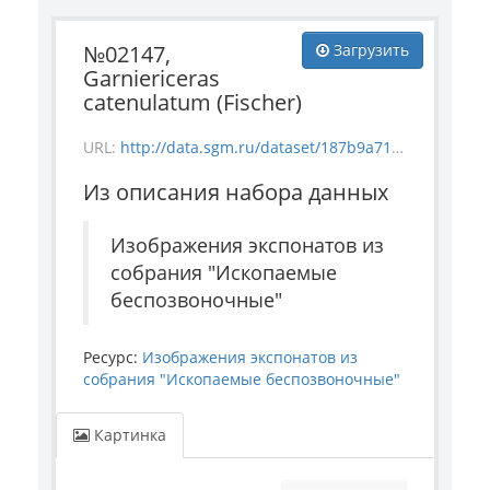
№02147,
Загрузить
Garniericeras
catenulatum (Fischer)
URL:
http://data.sgm.ru/dataset/187b9a71-4c85-43ec-99fe-080bdf792007/resource/724c900b-68e9-4086-8ff8-007434ac7541/download/invertebrate_2147.jpg
Из описания набора данных
Изображения экспонатов из
собрания "Ископаемые
беспозвоночные"
Ресурс:
Изображения экспонатов из
собрания "Ископаемые беспозвоночные"
Картинка