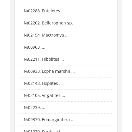
№02288, Enteletes ...
№02262, Bellerophon sp.
№02154, Mactromya ...
№00963, ...
№02211, Hibolites ...
№00933, Lopha marshii ...
№02143, Hoplites ...
№02105, Virgatites ...
№02239, ...
№09370, Eomarginifera ...
№01270, Surites cf. ...