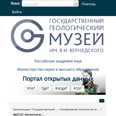
ЯзыкЯзык
Язык
Помощь
русский
Войти
Российская академия наук
Министерство науки и высшего образования
Портал открытых данных
Что?
Где?
Когда?
Кто?
Организации
Государственный ...
Изображения экспонатов из ...
№02147, Garniericeras ...