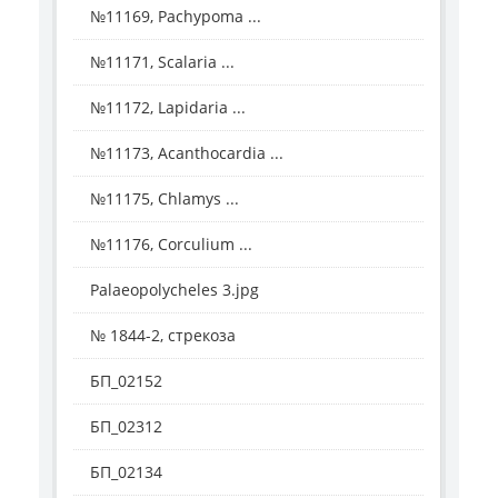
№11169, Pachypoma ...
№11171, Scalaria ...
№11172, Lapidaria ...
№11173, Acanthocardia ...
№11175, Chlamys ...
№11176, Corculium ...
Palaeopolycheles 3.jpg
№ 1844-2, стрекоза
БП_02152
БП_02312
БП_02134