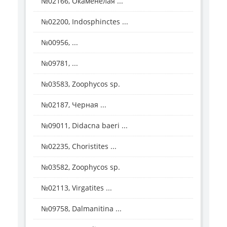
№02166, Окаменелая ...
№02200, Indosphinctes ...
№00956, ...
№09781, ...
№03583, Zoophycos sp.
№02187, Черная ...
№09011, Didacna baeri ...
№02235, Choristites ...
№03582, Zoophycos sp.
№02113, Virgatites ...
№09758, Dalmanitina ...