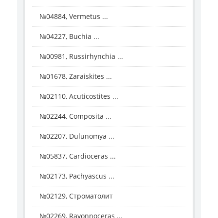
№04884, Vermetus ...
№04227, Buchia ...
№00981, Russirhynchia ...
№01678, Zaraiskites ...
№02110, Acuticostites ...
№02244, Composita ...
№02207, Dulunomya ...
№05837, Cardioceras ...
№02173, Pachyascus ...
№02129, Строматолит
№02269, Rayonnoceras ...