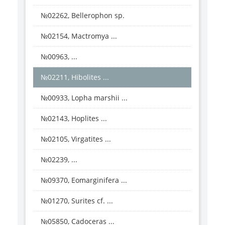
№02262, Bellerophon sp.
№02154, Mactromya ...
№00963, ...
№02211, Hibolites ...
№00933, Lopha marshii ...
№02143, Hoplites ...
№02105, Virgatites ...
№02239, ...
№09370, Eomarginifera ...
№01270, Surites cf. ...
№05850, Cadoceras ...