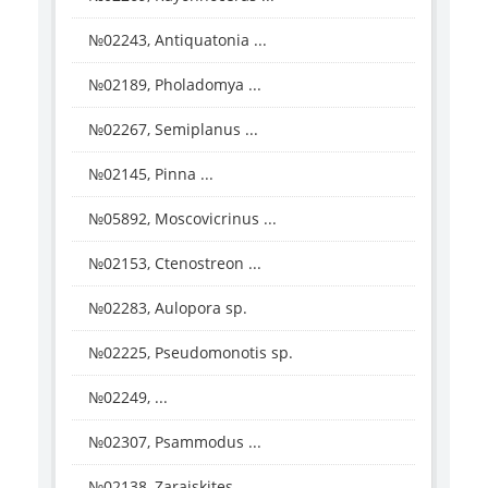
№02243, Antiquatonia ...
№02189, Pholadomya ...
№02267, Semiplanus ...
№02145, Pinna ...
№05892, Moscovicrinus ...
№02153, Ctenostreon ...
№02283, Aulopora sp.
№02225, Pseudomonotis sp.
№02249, ...
№02307, Psammodus ...
№02138, Zaraiskites ...