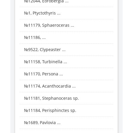
№12044, Eorobergia ...
№1, Ptyctothyris ...
№11179, Sphaeroceras ...
№11186, ...
№9522, Clypeaster ...
№11158, Turbinella ...
№11170, Persona ...
№11174, Acanthocardia ...
№11181, Stephanoceras sp.
№11184, Perisphinctes sp.
№1689, Pavlovia ...