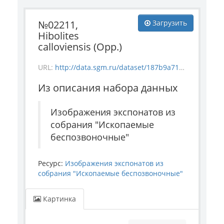
№02211,
Загрузить
Hibolites
calloviensis (Opp.)
URL:
http://data.sgm.ru/dataset/187b9a71-4c85-43ec-99fe-080bdf792007/resource/c9d6e03b-1114-41b1-bf39-f80581a180f9/download/invertebrate_2211.jpg
Из описания набора данных
Изображения экспонатов из
собрания "Ископаемые
беспозвоночные"
Ресурс:
Изображения экспонатов из
собрания "Ископаемые беспозвоночные"
Картинка