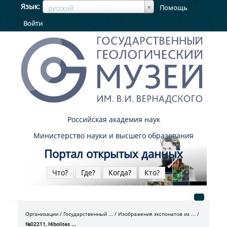
ЯзыкЯзык
Язык
Помощь
русский
Войти
Российская академия наук
Министерство науки и высшего образования
Портал открытых данных
Что?
Где?
Когда?
Кто?
Организации
Государственный ...
Изображения экспонатов из ...
№02211, Hibolites ...