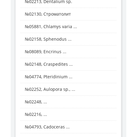
№02213, Dentalium sp.
№02130, Строматолит
№05881, Chlamys varia ...
№02158, Sphenodus ...
№08089, Encrinus ...
№02148, Craspedites ...
№04774, Pteridinium ...
№02252, Aulopora sp., ...
№02248, ...
№02216, ...
№04793, Cadoceras ...