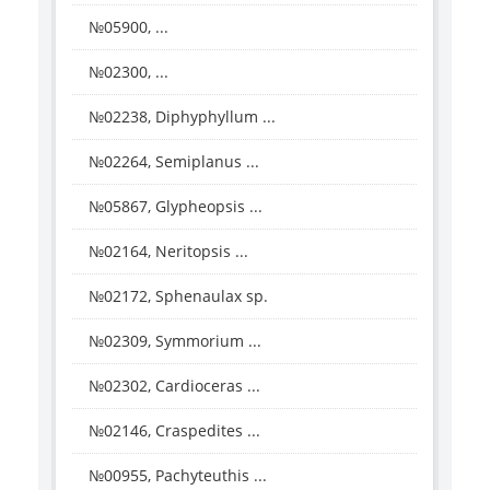
№05900, ...
№02300, ...
№02238, Diphyphyllum ...
№02264, Semiplanus ...
№05867, Glypheopsis ...
№02164, Neritopsis ...
№02172, Sphenaulax sp.
№02309, Symmorium ...
№02302, Cardioceras ...
№02146, Craspedites ...
№00955, Pachyteuthis ...