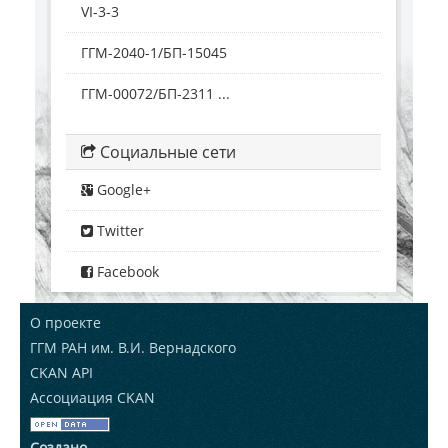
VI-3-3
ГГМ-2040-1/БП-15045
ГГМ-00072/БП-2311 ...
Социальные сети
Google+
Twitter
Facebook
О проекте
ГГМ РАН им. В.И. Вернадского
CKAN API
Ассоциация CKAN
Создано