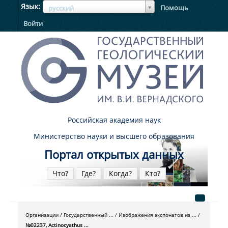
ЯзыкЯзык
Язык
Помощь
русский
Войти
Российская академия наук
Министерство науки и высшего образования
Портал открытых данных
Что?
Где?
Когда?
Кто?
Организации
Государственный ...
Изображения экспонатов из ...
№02237, Actinocyathus ...