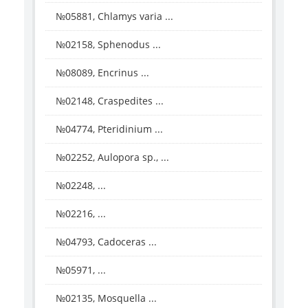
№05881, Chlamys varia ...
№02158, Sphenodus ...
№08089, Encrinus ...
№02148, Craspedites ...
№04774, Pteridinium ...
№02252, Aulopora sp., ...
№02248, ...
№02216, ...
№04793, Cadoceras ...
№05971, ...
№02135, Mosquella ...