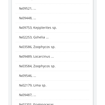
№09521, ...
№09448, ...
№09753, Kepplerites sp.
№02253, Gshelia ...
№03586, Zoophycos sp.
№09489, Locarcinus ...
№03584, Zoophycos sp.
№09546, ...
№02179, Lima sp.
№09487, ...
№02201, Erymnoceras ...