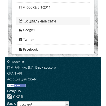
ГГМ-00072/БП-2311 ...
Социальные сети
Google+
Twitter
Facebook
О проекте
ГГМ РАН им. В.И. Вернадского
CKAN API
Ассоциация CKAN
Создано
Язык
ЯзыкЯзык
русский