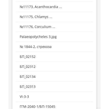
№11173, Acanthocardia ...
№11175, Chlamys ...
№11176, Corculium ...
Palaeopolycheles 3.jpg
№ 1844-2, стрекоза
БП_02152
БП_02312
БП_02134
БП_02313
VI-3-3
ГГМ-2040-1/БП-15045