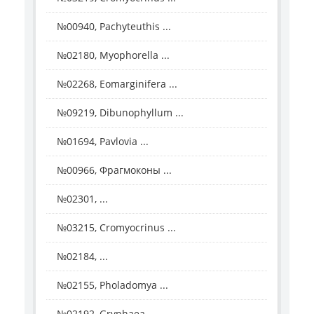
№00940, Pachyteuthis ...
№02180, Myophorella ...
№02268, Eomarginifera ...
№09219, Dibunophyllum ...
№01694, Pavlovia ...
№00966, Фрагмоконы ...
№02301, ...
№03215, Cromyocrinus ...
№02184, ...
№02155, Pholadomya ...
№02192, Gryphaea ...