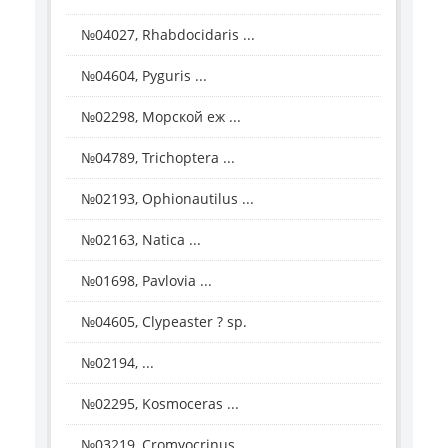
№04027, Rhabdocidaris ...
№04604, Pyguris ...
№02298, Морской еж ...
№04789, Trichoptera ...
№02193, Ophionautilus ...
№02163, Natica ...
№01698, Pavlovia ...
№04605, Clypeaster ? sp.
№02194, ...
№02295, Kosmoceras ...
№03219, Cromyocrinus ...