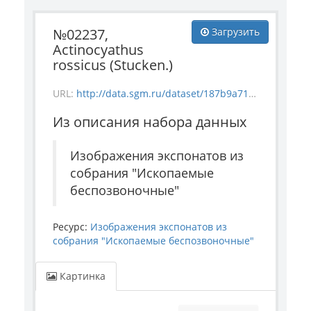
№02237,
Загрузить
Actinocyathus
rossicus (Stucken.)
URL:
http://data.sgm.ru/dataset/187b9a71-4c85-43ec-99fe-080bdf792007/resource/14ca0c14-f85e-4b1f-ba11-eb870bfd732e/download/invertebrate_2237.jpg
Из описания набора данных
Изображения экспонатов из
собрания "Ископаемые
беспозвоночные"
Ресурс:
Изображения экспонатов из
собрания "Ископаемые беспозвоночные"
Картинка