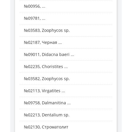
№00956, ...
№09781, ...
№03583, Zoophycos sp.
№02187, Черная ...
№09011, Didacna baeri ...
№02235, Choristites ...
№03582, Zoophycos sp.
№02113, Virgatites ...
№09758, Dalmanitina ...
№02213, Dentalium sp.
№02130, Строматолит