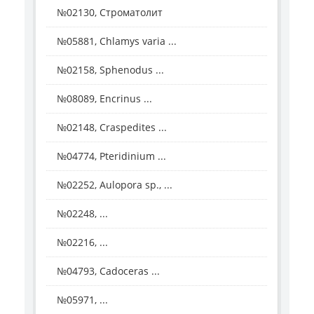
№02130, Строматолит
№05881, Chlamys varia ...
№02158, Sphenodus ...
№08089, Encrinus ...
№02148, Craspedites ...
№04774, Pteridinium ...
№02252, Aulopora sp., ...
№02248, ...
№02216, ...
№04793, Cadoceras ...
№05971, ...