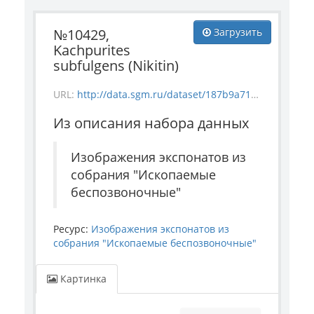
№10429,
Загрузить
Kachpurites
subfulgens (Nikitin)
URL:
http://data.sgm.ru/dataset/187b9a71-4c85-43ec-99fe-080bdf792007/resource/5dbb8509-75ce-497f-9a53-6784a0e429ae/download/invertebrate_10429.jpg
Из описания набора данных
Изображения экспонатов из
собрания "Ископаемые
беспозвоночные"
Ресурс:
Изображения экспонатов из
собрания "Ископаемые беспозвоночные"
Картинка