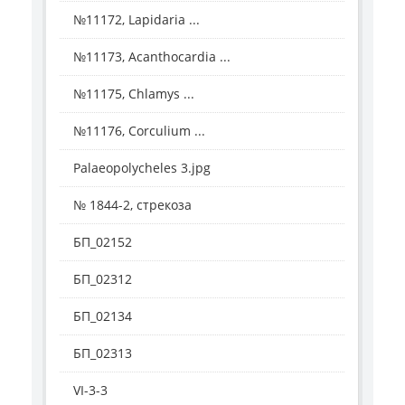
№11172, Lapidaria ...
№11173, Acanthocardia ...
№11175, Chlamys ...
№11176, Corculium ...
Palaeopolycheles 3.jpg
№ 1844-2, стрекоза
БП_02152
БП_02312
БП_02134
БП_02313
VI-3-3