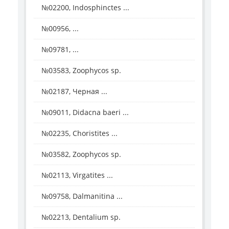
№02200, Indosphinctes ...
№00956, ...
№09781, ...
№03583, Zoophycos sp.
№02187, Черная ...
№09011, Didacna baeri ...
№02235, Choristites ...
№03582, Zoophycos sp.
№02113, Virgatites ...
№09758, Dalmanitina ...
№02213, Dentalium sp.