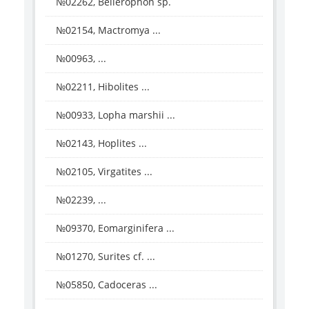
№02262, Bellerophon sp.
№02154, Mactromya ...
№00963, ...
№02211, Hibolites ...
№00933, Lopha marshii ...
№02143, Hoplites ...
№02105, Virgatites ...
№02239, ...
№09370, Eomarginifera ...
№01270, Surites cf. ...
№05850, Cadoceras ...