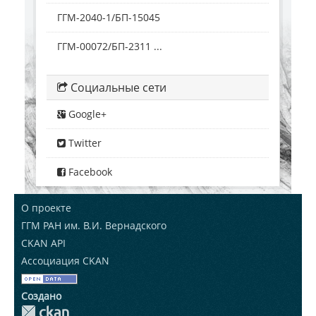
ГГМ-2040-1/БП-15045
ГГМ-00072/БП-2311 ...
Социальные сети
Google+
Twitter
Facebook
О проекте
ГГМ РАН им. В.И. Вернадского
CKAN API
Ассоциация CKAN
Создано