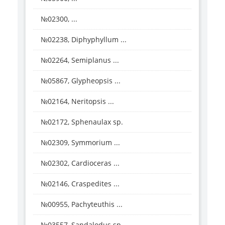
№02300, ...
№02238, Diphyphyllum ...
№02264, Semiplanus ...
№05867, Glypheopsis ...
№02164, Neritopsis ...
№02172, Sphenaulax sp.
№02309, Symmorium ...
№02302, Cardioceras ...
№02146, Craspedites ...
№00955, Pachyteuthis ...
№03557, Sandalodus sp.