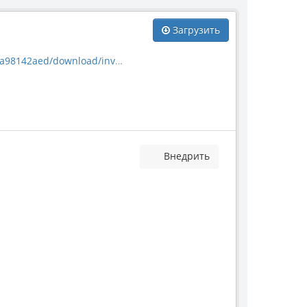
Загрузить
load/invertebrate_10432.jpg
Внедрить