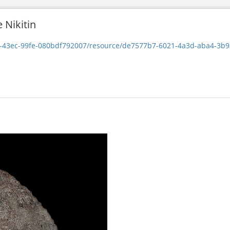
 Nikitin
c-99fe-080bdf792007/resource/de7577b7-6021-4a3d-aba4-3b9a98142aed/down