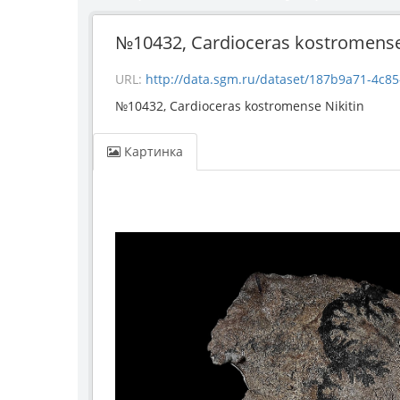
№10432, Cardioceras kostromense
URL:
http://data.sgm.ru/dataset/187b9a71-4c85-43e
№10432, Cardioceras kostromense Nikitin
Картинка