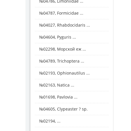
№04786, Limoniidae ...
№04787, Formicidae ...
№04027, Rhabdocidaris ...
№04604, Pyguris ...
№02298, Морской еж ...
№04789, Trichoptera ...
№02193, Ophionautilus ...
№02163, Natica ...
№01698, Pavlovia ...
№04605, Clypeaster ? sp.
№02194, ...