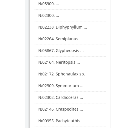
№05900, ...
№02300, ...
№02238, Diphyphyllum ...
№02264, Semiplanus ...
№05867, Glypheopsis ...
№02164, Neritopsis ...
№02172, Sphenaulax sp.
№02309, Symmorium ...
№02302, Cardioceras ...
№02146, Craspedites ...
№00955, Pachyteuthis ...