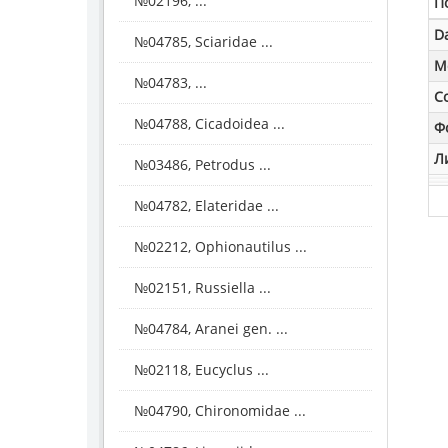
№02196, ...
П
D
№04785, Sciaridae ...
M
№04783, ...
С
№04788, Cicadoidea ...
Ф
Л
№03486, Petrodus ...
№04782, Elateridae ...
№02212, Ophionautilus ...
№02151, Russiella ...
№04784, Aranei gen. ...
№02118, Eucyclus ...
№04790, Chironomidae ...