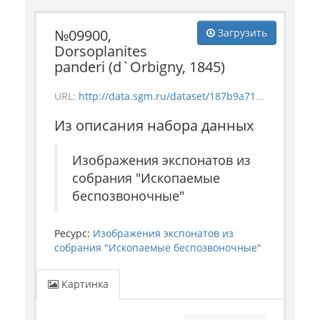
№09900,
Загрузить
Dorsoplanites
panderi (d`Orbigny, 1845)
URL:
http://data.sgm.ru/dataset/187b9a71-4c85-43ec-99fe-080bdf792007/resource/5b60bcab-b115-416c-b6f2-fac7c165ee92/download/invertebrate_9900.jpg
Из описания набора данных
Изображения экспонатов из
собрания "Ископаемые
беспозвоночные"
Ресурс:
Изображения экспонатов из
собрания "Ископаемые беспозвоночные"
Картинка