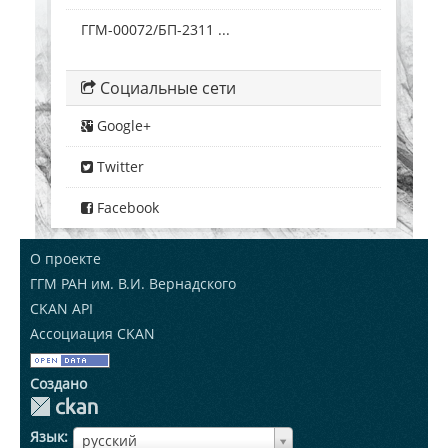
ГГМ-00072/БП-2311 ...
Социальные сети
Google+
Twitter
Facebook
О проекте
ГГМ РАН им. В.И. Вернадского
CKAN API
Ассоциация CKAN
Создано
Язык
ЯзыкЯзык
русский