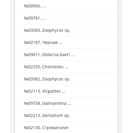
№00956, ...
№09781, ...
№03583, Zoophycos sp.
№02187, Черная ...
№09011, Didacna baeri ...
№02235, Choristites ...
№03582, Zoophycos sp.
№02113, Virgatites ...
№09758, Dalmanitina ...
№02213, Dentalium sp.
№02130, Строматолит