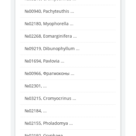
№00940, Pachyteuthis ...
№02180, Myophorella ...
№02268, Eomarginifera ...
№09219, Dibunophyllum ...
№01694, Pavlovia ...
№00966, Фрагмоконы ...
№02301, ...
№03215, Cromyocrinus ...
№02184, ...
№02155, Pholadomya ...
№02192, Gryphaea ...