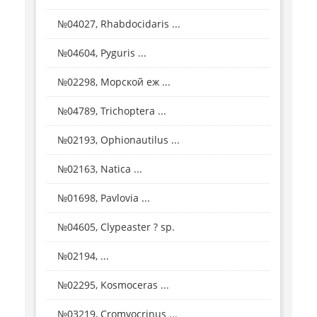
№04027, Rhabdocidaris ...
№04604, Pyguris ...
№02298, Морской еж ...
№04789, Trichoptera ...
№02193, Ophionautilus ...
№02163, Natica ...
№01698, Pavlovia ...
№04605, Clypeaster ? sp.
№02194, ...
№02295, Kosmoceras ...
№03219, Cromyocrinus ...