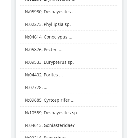
№05980, Deshayesites ...
№02273, Phyllipsia sp.
№04614, Conoclypus ...
№05876, Pecten ...
№09533, Eurypterus sp.
№04402, Porites ...
№07778, ...
№09885, Cyrtospirifer ...
№10559, Deshayesites sp.
№04613, Goniasteridae?
№02218, Pegocrinus ...