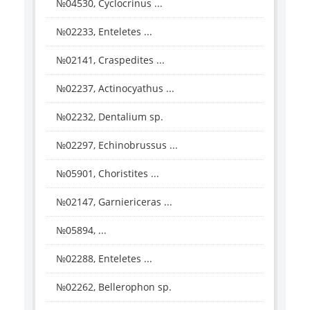
№04530, Cyclocrinus ...
№02233, Enteletes ...
№02141, Craspedites ...
№02237, Actinocyathus ...
№02232, Dentalium sp.
№02297, Echinobrussus ...
№05901, Choristites ...
№02147, Garniericeras ...
№05894, ...
№02288, Enteletes ...
№02262, Bellerophon sp.