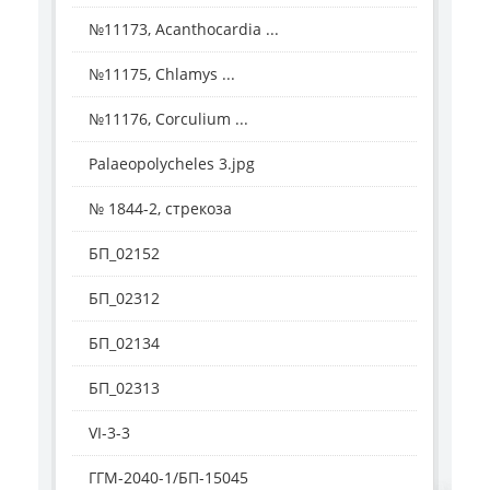
№11173, Acanthocardia ...
№11175, Chlamys ...
№11176, Corculium ...
Palaeopolycheles 3.jpg
№ 1844-2, стрекоза
БП_02152
БП_02312
БП_02134
БП_02313
VI-3-3
ГГМ-2040-1/БП-15045