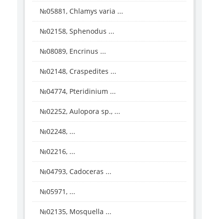
№05881, Chlamys varia ...
№02158, Sphenodus ...
№08089, Encrinus ...
№02148, Craspedites ...
№04774, Pteridinium ...
№02252, Aulopora sp., ...
№02248, ...
№02216, ...
№04793, Cadoceras ...
№05971, ...
№02135, Mosquella ...