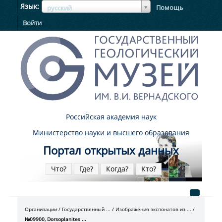
ЯзыкЯзык
Язык
Помощь
русский
Войти
Российская академия наук
Министерство науки и высшего образования
Портал открытых данных
Что?
Где?
Когда?
Кто?
Организации
Государственный ...
Изображения экспонатов из ...
№09900, Dorsoplanites ...