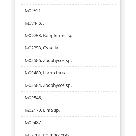
№09521, ...
№09448, ...
№09753, Kepplerites sp.
№02253, Gshelia ...
№03586, Zoophycos sp.
№09489, Locarcinus ...
№03584, Zoophycos sp.
№09546, ...
№02179, Lima sp.
№09487, ...
№02201, Erymnoceras ...