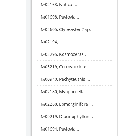
№02163, Natica ...
№01698, Pavlovia ...
№04605, Clypeaster ? sp.
№02194, ...
№02295, Kosmoceras ...
№03219, Cromyocrinus ...
№00940, Pachyteuthis ...
№02180, Myophorella ...
№02268, Eomarginifera ...
№09219, Dibunophyllum ...
№01694, Pavlovia ...