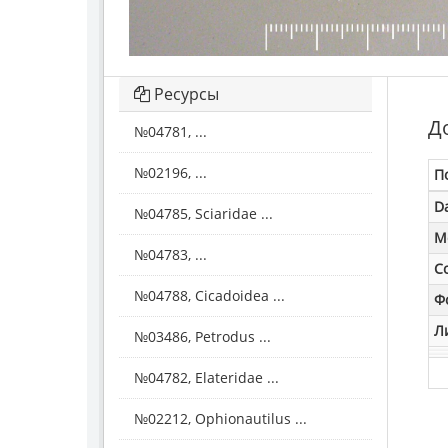
Ресурсы
Д
№04781, ...
№02196, ...
П
D
№04785, Sciaridae ...
M
№04783, ...
С
№04788, Cicadoidea ...
Ф
Л
№03486, Petrodus ...
№04782, Elateridae ...
№02212, Ophionautilus ...