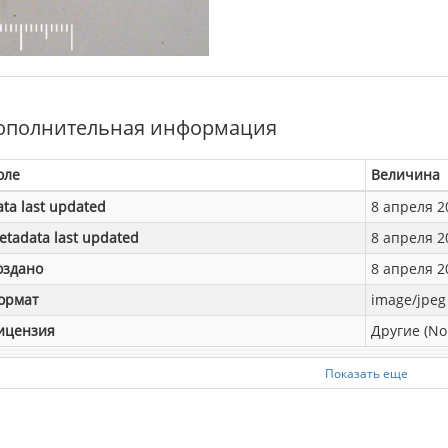
ополнительная информация
оле
Величина
ata last updated
8 апреля 20
etadata last updated
8 апреля 20
оздано
8 апреля 20
ормат
image/jpeg
ицензия
Другие (No
Показать еще