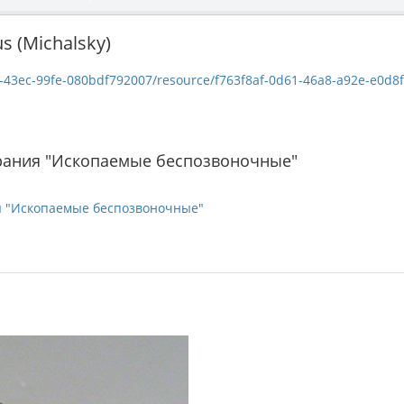
us (Michalsky)
c-99fe-080bdf792007/resource/f763f8af-0d61-46a8-a92e-e0d8f54bd6eb/dow
рания "Ископаемые беспозвоночные"
я "Ископаемые беспозвоночные"