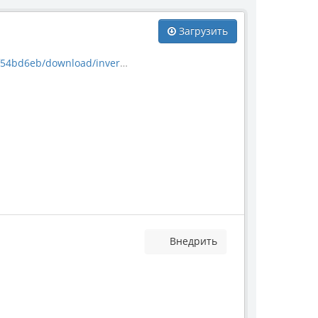
Загрузить
nload/invertebrate_2110.jpg
Внедрить