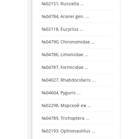
№02151, Russiella ...
№04784, Aranei gen. ...
№02118, Eucyclus ...
№04790, Chironomidae ...
№04786, Limoniidae ...
№04787, Formicidae ...
№04027, Rhabdocidaris ...
№04604, Pyguris ...
№02298, Морской еж ...
№04789, Trichoptera ...
№02193, Ophionautilus ...