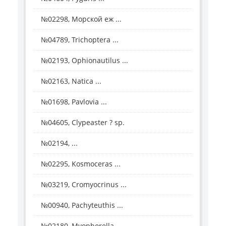
№02298, Морской еж ...
№04789, Trichoptera ...
№02193, Ophionautilus ...
№02163, Natica ...
№01698, Pavlovia ...
№04605, Clypeaster ? sp.
№02194, ...
№02295, Kosmoceras ...
№03219, Cromyocrinus ...
№00940, Pachyteuthis ...
№02180, Myophorella ...