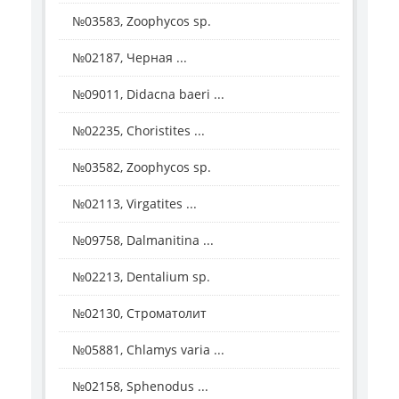
№03583, Zoophycos sp.
№02187, Черная ...
№09011, Didacna baeri ...
№02235, Choristites ...
№03582, Zoophycos sp.
№02113, Virgatites ...
№09758, Dalmanitina ...
№02213, Dentalium sp.
№02130, Строматолит
№05881, Chlamys varia ...
№02158, Sphenodus ...