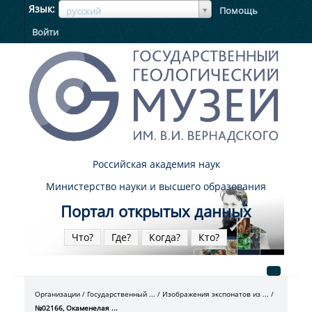
ЯзыкЯзык
Язык
Помощь
русский
Войти
Российская академия наук
Министерство науки и высшего образования
Портал открытых данных
Что?
Где?
Когда?
Кто?
Организации
Государственный ...
Изображения экспонатов из ...
№02166, Окаменелая ...