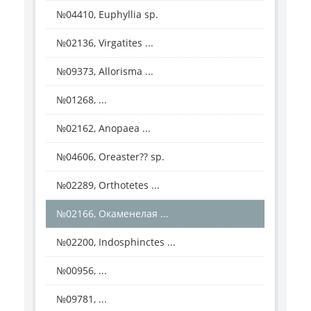
№04410, Euphyllia sp.
№02136, Virgatites ...
№09373, Allorisma ...
№01268, ...
№02162, Anopaea ...
№04606, Oreaster?? sp.
№02289, Orthotetes ...
№02166, Окаменелая ...
№02200, Indosphinctes ...
№00956, ...
№09781, ...