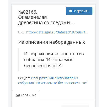
№02166,
Загрузить
Окаменелая
древесина со следами ...
URL:
http://data.sgm.ru/dataset/187b9a71-4c85-43ec-99fe-080bdf792007/resource/643ca3e9-b156-4f2c-8aa8-406e11f88998/download/invertebrate_2166.jpg
Из описания набора данных
Изображения экспонатов из
собрания "Ископаемые
беспозвоночные"
Ресурс:
Изображения экспонатов из
собрания "Ископаемые беспозвоночные"
Картинка