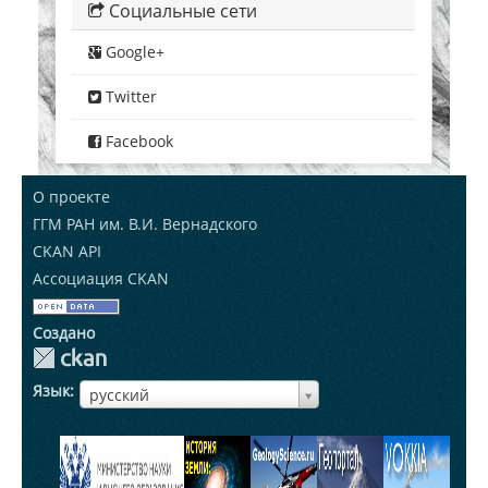
Социальные сети
Google+
Twitter
Facebook
О проекте
ГГМ РАН им. В.И. Вернадского
CKAN API
Ассоциация CKAN
Создано
Язык
ЯзыкЯзык
русский