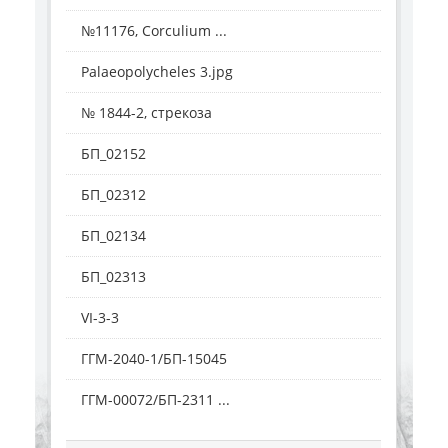
№11176, Corculium ...
Palaeopolycheles 3.jpg
№ 1844-2, стрекоза
БП_02152
БП_02312
БП_02134
БП_02313
VI-3-3
ГГМ-2040-1/БП-15045
ГГМ-00072/БП-2311 ...