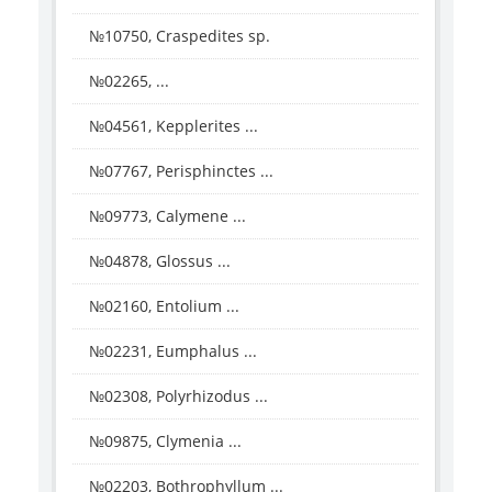
№10750, Craspedites sp.
№02265, ...
№04561, Kepplerites ...
№07767, Perisphinctes ...
№09773, Calymene ...
№04878, Glossus ...
№02160, Entolium ...
№02231, Eumphalus ...
№02308, Polyrhizodus ...
№09875, Clymenia ...
№02203, Bothrophyllum ...