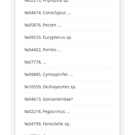
№02273, Phyllipsia sp.
№04614, Conoclypus ...
№05876, Pecten ...
№09533, Eurypterus sp.
№04402, Porites ...
№07778, ...
№09885, Cyrtospirifer ...
№10559, Deshayesites sp.
№04613, Goniasteridae?
№02218, Pegocrinus ...
№04799, Fenestelle sp.