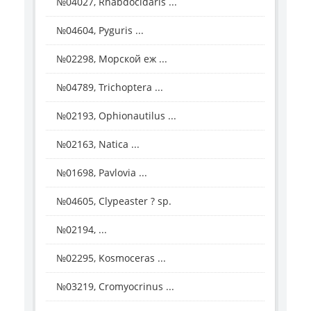
№04027, Rhabdocidaris ...
№04604, Pyguris ...
№02298, Морской еж ...
№04789, Trichoptera ...
№02193, Ophionautilus ...
№02163, Natica ...
№01698, Pavlovia ...
№04605, Clypeaster ? sp.
№02194, ...
№02295, Kosmoceras ...
№03219, Cromyocrinus ...