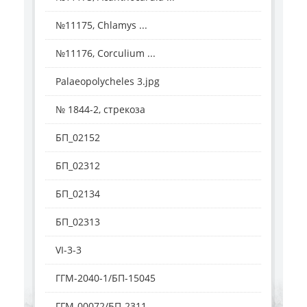
№11175, Chlamys ...
№11176, Corculium ...
Palaeopolycheles 3.jpg
№ 1844-2, стрекоза
БП_02152
БП_02312
БП_02134
БП_02313
VI-3-3
ГГМ-2040-1/БП-15045
ГГМ-00072/БП-2311 ...