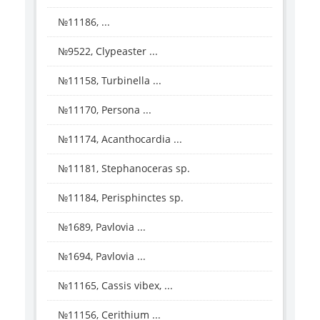
№11186, ...
№9522, Clypeaster ...
№11158, Turbinella ...
№11170, Persona ...
№11174, Acanthocardia ...
№11181, Stephanoceras sp.
№11184, Perisphinctes sp.
№1689, Pavlovia ...
№1694, Pavlovia ...
№11165, Cassis vibex, ...
№11156, Cerithium ...