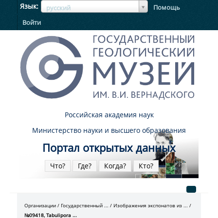
ЯзыкЯзык
Язык
Помощь
русский
Войти
Российская академия наук
Министерство науки и высшего образования
Портал открытых данных
Что?
Где?
Когда?
Кто?
Организации
Государственный ...
Изображения экспонатов из ...
№09418, Tabulipora ...