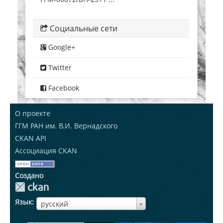
Социальные сети
Google+
Twitter
Facebook
О проекте
ГГМ РАН им. В.И. Вернадского
CKAN API
Ассоциация CKAN
Создано
Язык
ЯзыкЯзык
русский