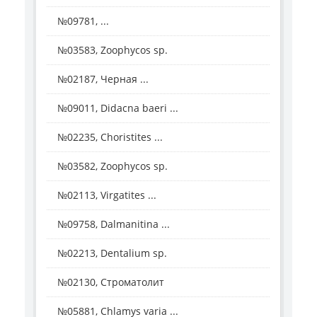
№09781, ...
№03583, Zoophycos sp.
№02187, Черная ...
№09011, Didacna baeri ...
№02235, Choristites ...
№03582, Zoophycos sp.
№02113, Virgatites ...
№09758, Dalmanitina ...
№02213, Dentalium sp.
№02130, Строматолит
№05881, Chlamys varia ...