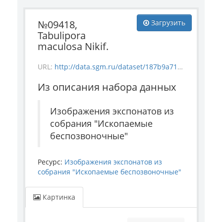
№09418,
Загрузить
Tabulipora
maculosa Nikif.
URL:
http://data.sgm.ru/dataset/187b9a71-4c85-43ec-99fe-080bdf792007/resource/c2ecd458-c653-460c-99de-d9b76b60de80/download/invertebrate_9418.jpg
Из описания набора данных
Изображения экспонатов из
собрания "Ископаемые
беспозвоночные"
Ресурс:
Изображения экспонатов из
собрания "Ископаемые беспозвоночные"
Картинка