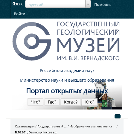
ЯзыкЯзык
Язык
Помощь
русский
Войти
Российская академия наук
Министерство науки и высшего образования
Портал открытых данных
Что?
Где?
Когда?
Кто?
Организации
Государственный ...
Изображения экспонатов из ...
№02301, Desmosphinctes sp.