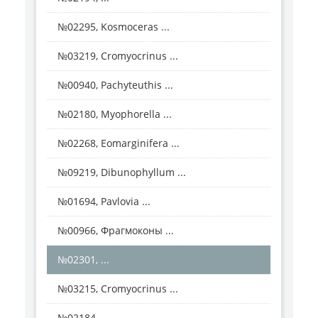
№02295, Kosmoceras ...
№03219, Cromyocrinus ...
№00940, Pachyteuthis ...
№02180, Myophorella ...
№02268, Eomarginifera ...
№09219, Dibunophyllum ...
№01694, Pavlovia ...
№00966, Фрагмоконы ...
№02301, ...
№03215, Cromyocrinus ...
№02184, ...