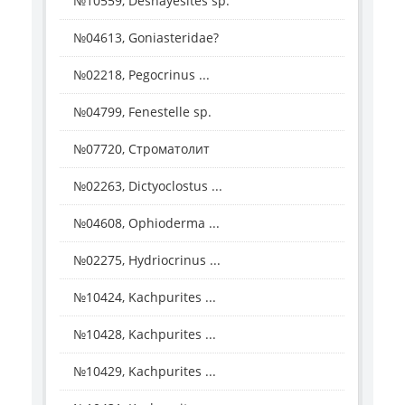
№10559, Deshayesites sp.
№04613, Goniasteridae?
№02218, Pegocrinus ...
№04799, Fenestelle sp.
№07720, Строматолит
№02263, Dictyoclostus ...
№04608, Ophioderma ...
№02275, Hydriocrinus ...
№10424, Kachpurites ...
№10428, Kachpurites ...
№10429, Kachpurites ...