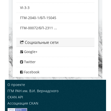
VI-3-3
ГГМ-2040-1/БП-15045
ГГМ-00072/БП-2311 ...
Социальные сети
Google+
Twitter
Facebook
О проекте
ГГМ РАН им. В.И. Вернадского
CKAN API
Ассоциация CKAN