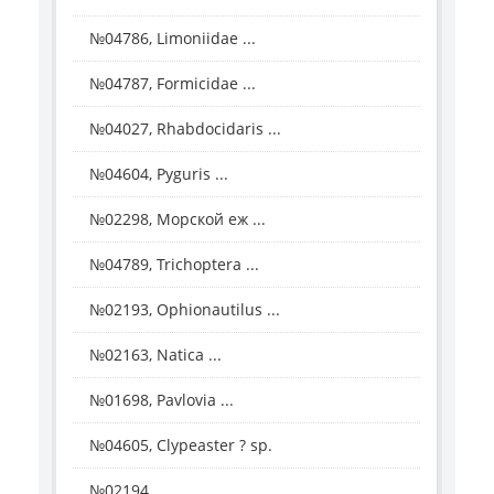
№04786, Limoniidae ...
№04787, Formicidae ...
№04027, Rhabdocidaris ...
№04604, Pyguris ...
№02298, Морской еж ...
№04789, Trichoptera ...
№02193, Ophionautilus ...
№02163, Natica ...
№01698, Pavlovia ...
№04605, Clypeaster ? sp.
№02194, ...