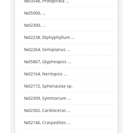
№03548, Protopirata ...
№05900, ...
№02300, ...
№02238, Diphyphyllum ...
№02264, Semiplanus ...
№05867, Glypheopsis ...
№02164, Neritopsis ...
№02172, Sphenaulax sp.
№02309, Symmorium ...
№02302, Cardioceras ...
№02146, Craspedites ...