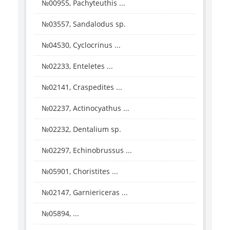
№00955, Pachyteuthis ...
№03557, Sandalodus sp.
№04530, Cyclocrinus ...
№02233, Enteletes ...
№02141, Craspedites ...
№02237, Actinocyathus ...
№02232, Dentalium sp.
№02297, Echinobrussus ...
№05901, Choristites ...
№02147, Garniericeras ...
№05894, ...