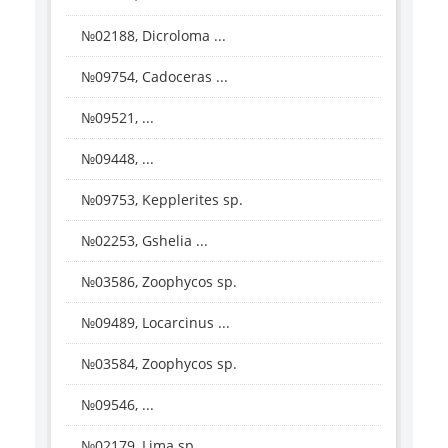
№02188, Dicroloma ...
№09754, Cadoceras ...
№09521, ...
№09448, ...
№09753, Kepplerites sp.
№02253, Gshelia ...
№03586, Zoophycos sp.
№09489, Locarcinus ...
№03584, Zoophycos sp.
№09546, ...
№02179, Lima sp.