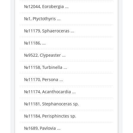
№12044, Eorobergia ...
№1, Ptyctothyris ...
№11179, Sphaeroceras ...
№11186, ...
№9522, Clypeaster ...
№11158, Turbinella ...
№11170, Persona ...
№11174, Acanthocardia ...
№11181, Stephanoceras sp.
№11184, Perisphinctes sp.
№1689, Pavlovia ...