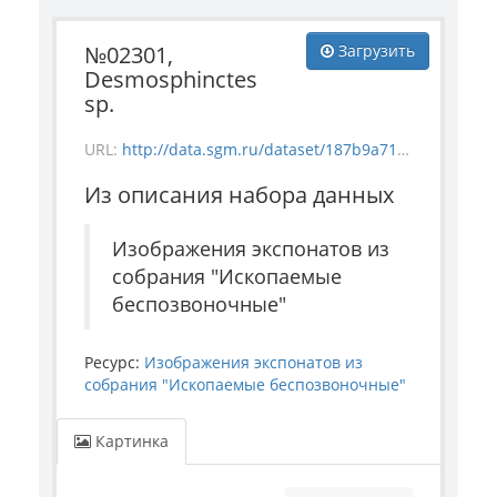
№02301,
Загрузить
Desmosphinctes
sp.
URL:
http://data.sgm.ru/dataset/187b9a71-4c85-43ec-99fe-080bdf792007/resource/f5ed8b2f-4b5e-4e9a-9682-0b3e1eeeba09/download/invertebrate_2301.jpg
Из описания набора данных
Изображения экспонатов из
собрания "Ископаемые
беспозвоночные"
Ресурс:
Изображения экспонатов из
собрания "Ископаемые беспозвоночные"
Картинка