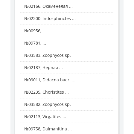
№02166, Окаменелая ...
№02200, Indosphinctes ...
№00956, ...
№09781, ...
№03583, Zoophycos sp.
№02187, Черная ...
№09011, Didacna baeri ...
№02235, Choristites ...
№03582, Zoophycos sp.
№02113, Virgatites ...
№09758, Dalmanitina ...