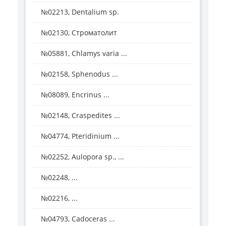
№02213, Dentalium sp.
№02130, Строматолит
№05881, Chlamys varia ...
№02158, Sphenodus ...
№08089, Encrinus ...
№02148, Craspedites ...
№04774, Pteridinium ...
№02252, Aulopora sp., ...
№02248, ...
№02216, ...
№04793, Cadoceras ...