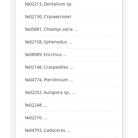
№02213, Dentalium sp.
№02130, Строматолит
№05881, Chlamys varia ...
№02158, Sphenodus ...
№08089, Encrinus ...
№02148, Craspedites ...
№04774, Pteridinium ...
№02252, Aulopora sp., ...
№02248, ...
№02216, ...
№04793, Cadoceras ...