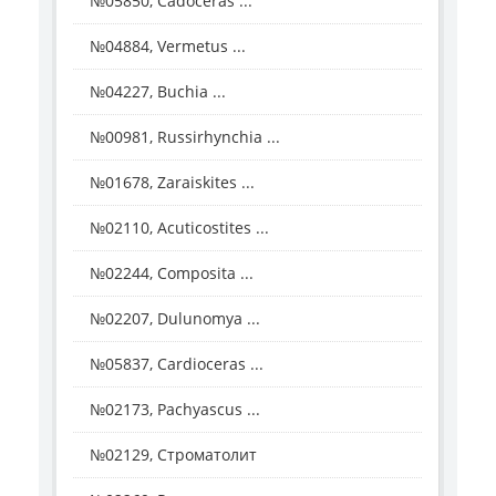
№05850, Cadoceras ...
№04884, Vermetus ...
№04227, Buchia ...
№00981, Russirhynchia ...
№01678, Zaraiskites ...
№02110, Acuticostites ...
№02244, Composita ...
№02207, Dulunomya ...
№05837, Cardioceras ...
№02173, Pachyascus ...
№02129, Строматолит