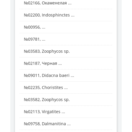
№02166, Окаменелая ...
№02200, Indosphinctes ...
№00956, ...
№09781, ...
№03583, Zoophycos sp.
№02187, Черная ...
№09011, Didacna baeri ...
№02235, Choristites ...
№03582, Zoophycos sp.
№02113, Virgatites ...
№09758, Dalmanitina ...