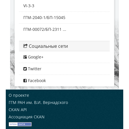
VI-3-3
ГГМ-2040-1/БП-15045
ГГМ-00072/БП-2311 ...
Социальные сети
Google+
Twitter
Facebook
О проекте
ГГМ РАН им. В.И. Вернадского
CKAN API
Ассоциация CKAN