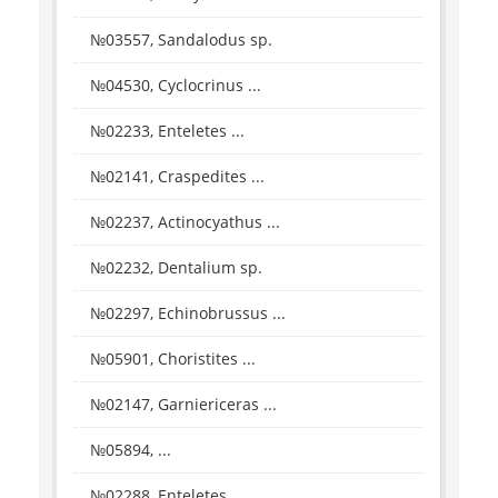
№03557, Sandalodus sp.
№04530, Cyclocrinus ...
№02233, Enteletes ...
№02141, Craspedites ...
№02237, Actinocyathus ...
№02232, Dentalium sp.
№02297, Echinobrussus ...
№05901, Choristites ...
№02147, Garniericeras ...
№05894, ...
№02288, Enteletes ...