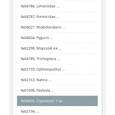
№04786, Limoniidae ...
№04787, Formicidae ...
№04027, Rhabdocidaris ...
№04604, Pyguris ...
№02298, Морской еж ...
№04789, Trichoptera ...
№02193, Ophionautilus ...
№02163, Natica ...
№01698, Pavlovia ...
№04605, Clypeaster ? sp.
№02194, ...