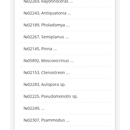
№02269, Rayonnoceras ...
№02243, Antiquatonia ...
№02189, Pholadomya ...
№02267, Semiplanus ...
№02145, Pinna ...
№05892, Moscovicrinus ...
№02153, Ctenostreon ...
№02283, Aulopora sp.
№02225, Pseudomonotis sp.
№02249, ...
№02307, Psammodus ...