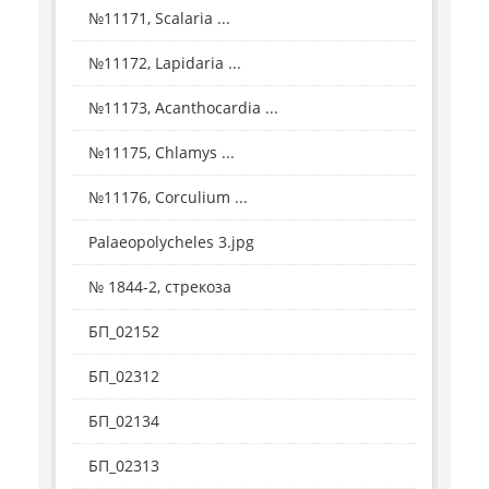
№11171, Scalaria ...
№11172, Lapidaria ...
№11173, Acanthocardia ...
№11175, Chlamys ...
№11176, Corculium ...
Palaeopolycheles 3.jpg
№ 1844-2, стрекоза
БП_02152
БП_02312
БП_02134
БП_02313