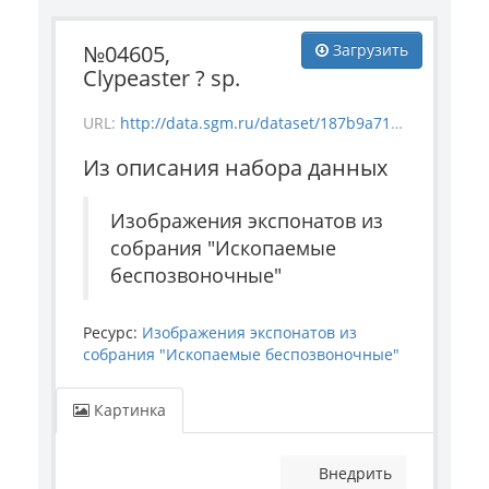
№04605,
Загрузить
Clypeaster ? sp.
URL:
http://data.sgm.ru/dataset/187b9a71-4c85-43ec-99fe-080bdf792007/resource/e6b0960e-2727-43f6-9dd0-c772d45b940c/download/invertebrate_4605.jpg
Из описания набора данных
Изображения экспонатов из
собрания "Ископаемые
беспозвоночные"
Ресурс:
Изображения экспонатов из
собрания "Ископаемые беспозвоночные"
Картинка
Внедрить