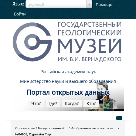
ЯзыкЯзык
Язык
Помощь
русский
Войти
Российская академия наук
Министерство науки и высшего образования
Портал открытых данных
Что?
Где?
Когда?
Кто?
Организации
Государственный ...
Изображения экспонатов из ...
№04605, Clypeaster ? sp.