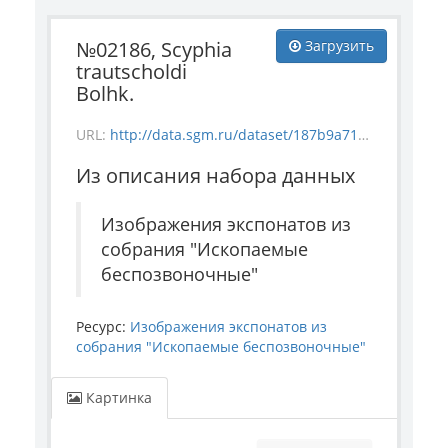
№02186, Scyphia
Загрузить
trautscholdi
Bolhk.
URL:
http://data.sgm.ru/dataset/187b9a71-4c85-43ec-99fe-080bdf792007/resource/c42ec965-8214-44b5-90b6-52bb99019083/download/invertebrate_2186.jpg
Из описания набора данных
Изображения экспонатов из
собрания "Ископаемые
беспозвоночные"
Ресурс:
Изображения экспонатов из
собрания "Ископаемые беспозвоночные"
Картинка