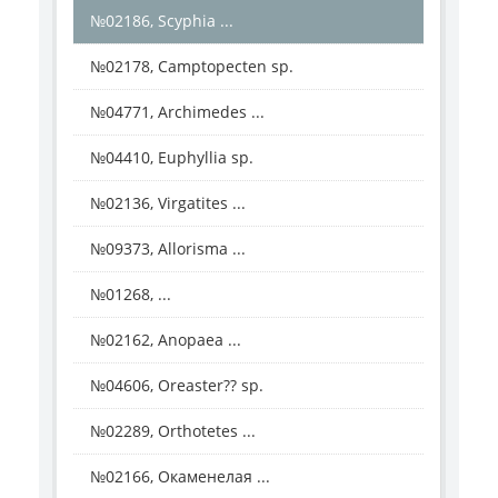
№02186, Scyphia ...
№02178, Camptopecten sp.
№04771, Archimedes ...
№04410, Euphyllia sp.
№02136, Virgatites ...
№09373, Allorisma ...
№01268, ...
№02162, Anopaea ...
№04606, Oreaster?? sp.
№02289, Orthotetes ...
№02166, Окаменелая ...