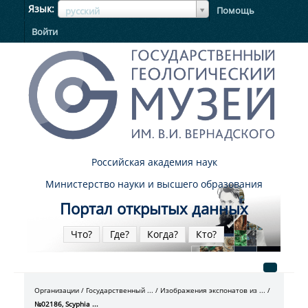
ЯзыкЯзык
Язык
Помощь
русский
Войти
Российская академия наук
Министерство науки и высшего образования
Портал открытых данных
Что?
Где?
Когда?
Кто?
Организации
Государственный ...
Изображения экспонатов из ...
№02186, Scyphia ...