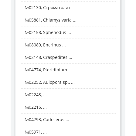
№02130, Строматолит
№05881, Chlamys varia ...
№02158, Sphenodus ...
№08089, Encrinus ...
№02148, Craspedites ...
№04774, Pteridinium ...
№02252, Aulopora sp., ...
№02248, ...
№02216, ...
№04793, Cadoceras ...
№05971, ...