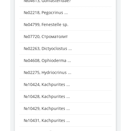
№04613, Goniasteridae?
№02218, Pegocrinus ...
№04799, Fenestelle sp.
№07720, Строматолит
№02263, Dictyoclostus ...
№04608, Ophioderma ...
№02275, Hydriocrinus ...
№10424, Kachpurites ...
№10428, Kachpurites ...
№10429, Kachpurites ...
№10431, Kachpurites ...