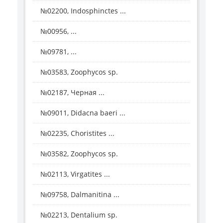
№02200, Indosphinctes ...
№00956, ...
№09781, ...
№03583, Zoophycos sp.
№02187, Черная ...
№09011, Didacna baeri ...
№02235, Choristites ...
№03582, Zoophycos sp.
№02113, Virgatites ...
№09758, Dalmanitina ...
№02213, Dentalium sp.