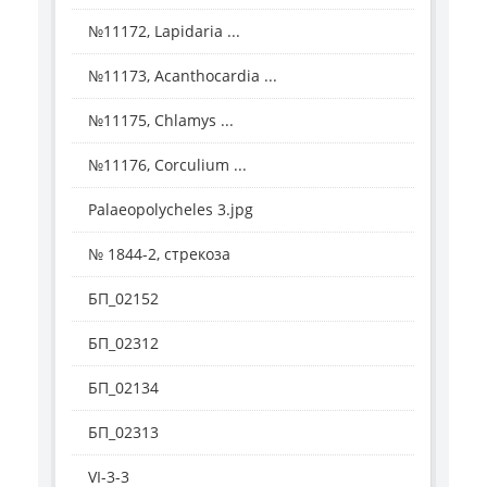
№11172, Lapidaria ...
№11173, Acanthocardia ...
№11175, Chlamys ...
№11176, Corculium ...
Palaeopolycheles 3.jpg
№ 1844-2, стрекоза
БП_02152
БП_02312
БП_02134
БП_02313
VI-3-3