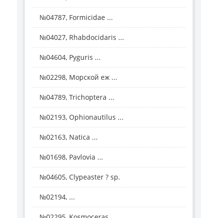
№04787, Formicidae ...
№04027, Rhabdocidaris ...
№04604, Pyguris ...
№02298, Морской еж ...
№04789, Trichoptera ...
№02193, Ophionautilus ...
№02163, Natica ...
№01698, Pavlovia ...
№04605, Clypeaster ? sp.
№02194, ...
№02295, Kosmoceras ...