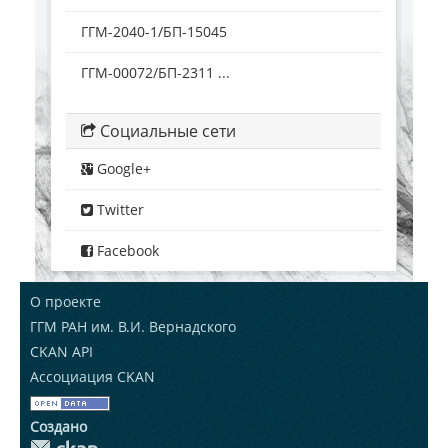
ГГМ-2040-1/БП-15045
ГГМ-00072/БП-2311 ...
Социальные сети
Google+
Twitter
Facebook
О проекте
ГГМ РАН им. В.И. Вернадского
CKAN API
Ассоциация CKAN
Создано