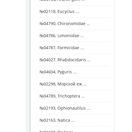
№02118, Eucyclus ...
№04790, Chironomidae ...
№04786, Limoniidae ...
№04787, Formicidae ...
№04027, Rhabdocidaris ...
№04604, Pyguris ...
№02298, Морской еж ...
№04789, Trichoptera ...
№02193, Ophionautilus ...
№02163, Natica ...