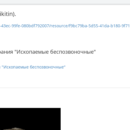
itin).
c-99fe-080bdf792007/resource/f9bc79ba-5d55-41da-b180-9f7154025c7f/down
рания "Ископаемые беспозвоночные"
я "Ископаемые беспозвоночные"