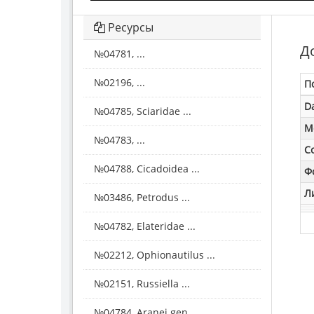
Ресурсы
Д
№04781, ...
№02196, ...
П
D
№04785, Sciaridae ...
M
№04783, ...
С
№04788, Cicadoidea ...
Ф
Л
№03486, Petrodus ...
№04782, Elateridae ...
№02212, Ophionautilus ...
№02151, Russiella ...
№04784, Aranei gen. ...