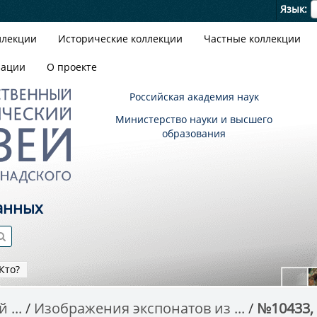
Я
Язык
ллекции
Исторические коллекции
Частные коллекции
зации
О проекте
Российская академия наук
Министерство науки и высшего
образования
анных
Кто?
 ...
Изображения экспонатов из ...
№10433, L