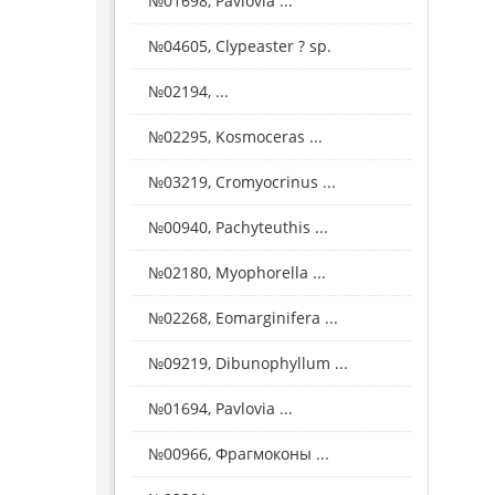
№01698, Pavlovia ...
№04605, Clypeaster ? sp.
№02194, ...
№02295, Kosmoceras ...
№03219, Cromyocrinus ...
№00940, Pachyteuthis ...
№02180, Myophorella ...
№02268, Eomarginifera ...
№09219, Dibunophyllum ...
№01694, Pavlovia ...
№00966, Фрагмоконы ...