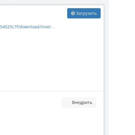
Загрузить
load/invertebrate_10433.jpg
Внедрить