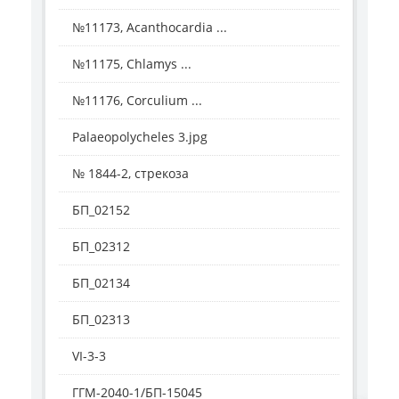
№11173, Acanthocardia ...
№11175, Chlamys ...
№11176, Corculium ...
Palaeopolycheles 3.jpg
№ 1844-2, стрекоза
БП_02152
БП_02312
БП_02134
БП_02313
VI-3-3
ГГМ-2040-1/БП-15045