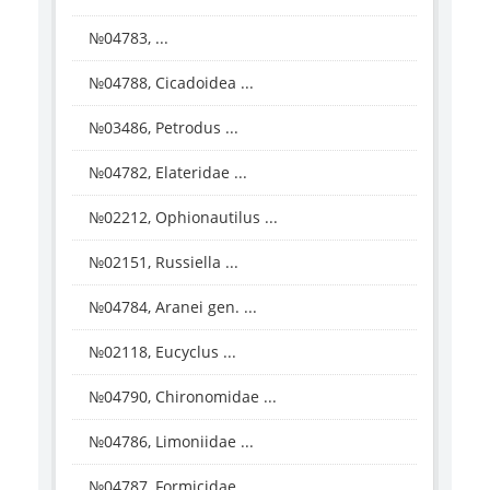
№04783, ...
№04788, Cicadoidea ...
№03486, Petrodus ...
№04782, Elateridae ...
№02212, Ophionautilus ...
№02151, Russiella ...
№04784, Aranei gen. ...
№02118, Eucyclus ...
№04790, Chironomidae ...
№04786, Limoniidae ...
№04787, Formicidae ...