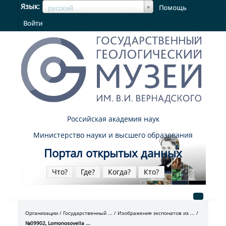
ЯзыкЯзык
Язык
Помощь
русский
Войти
Российская академия наук
Министерство науки и высшего образования
Портал открытых данных
Что?
Где?
Когда?
Кто?
Организации
Государственный ...
Изображения экспонатов из ...
№09902, Lomonosovella ...