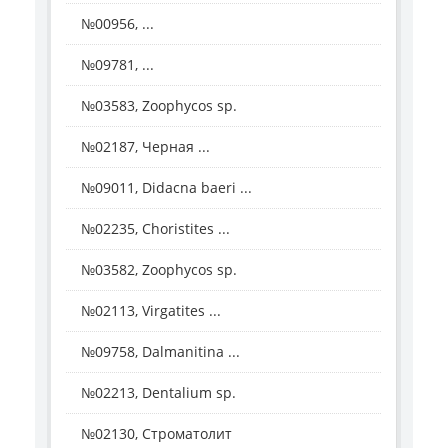
№00956, ...
№09781, ...
№03583, Zoophycos sp.
№02187, Черная ...
№09011, Didacna baeri ...
№02235, Choristites ...
№03582, Zoophycos sp.
№02113, Virgatites ...
№09758, Dalmanitina ...
№02213, Dentalium sp.
№02130, Строматолит