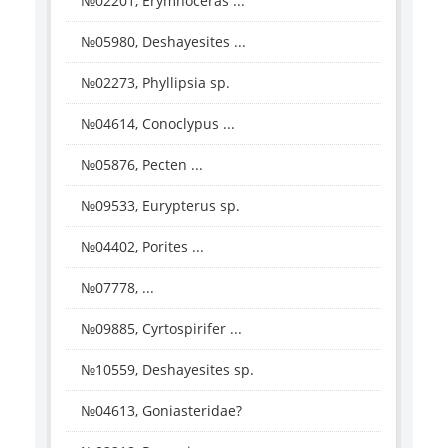
№02201, Erymnoceras ...
№05980, Deshayesites ...
№02273, Phyllipsia sp.
№04614, Conoclypus ...
№05876, Pecten ...
№09533, Eurypterus sp.
№04402, Porites ...
№07778, ...
№09885, Cyrtospirifer ...
№10559, Deshayesites sp.
№04613, Goniasteridae?