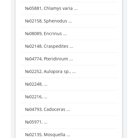
№05881, Chlamys varia ...
№02158, Sphenodus ...
№08089, Encrinus ...
№02148, Craspedites ...
№04774, Pteridinium ...
№02252, Aulopora sp., ...
№02248, ...
№02216, ...
№04793, Cadoceras ...
№05971, ...
№02135, Mosquella ...