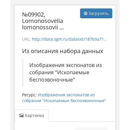
№09902,
Загрузить
Lomonosovella
lomonossovii ...
URL:
http://data.sgm.ru/dataset/187b9a71-4c85-43ec-99fe-080bdf792007/resource/3270f9a9-918e-414b-8107-7775f20f7625/download/invertebrate_9902.jpg
Из описания набора данных
Изображения экспонатов из
собрания "Ископаемые
беспозвоночные"
Ресурс:
Изображения экспонатов из
собрания "Ископаемые беспозвоночные"
Картинка