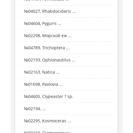
№04027, Rhabdocidaris ...
№04604, Pyguris ...
№02298, Морской еж ...
№04789, Trichoptera ...
№02193, Ophionautilus ...
№02163, Natica ...
№01698, Pavlovia ...
№04605, Clypeaster ? sp.
№02194, ...
№02295, Kosmoceras ...
№03219, Cromyocrinus ...