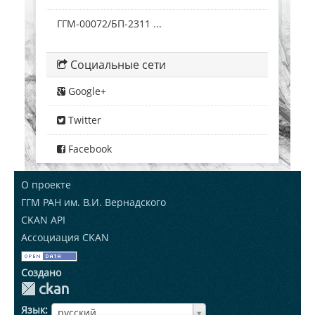
ГГМ-00072/БП-2311 ...
Социальные сети
Google+
Twitter
Facebook
О проекте
ГГМ РАН им. В.И. Вернадского
CKAN API
Ассоциация CKAN
Создано
Язык
ЯзыкЯзык
русский