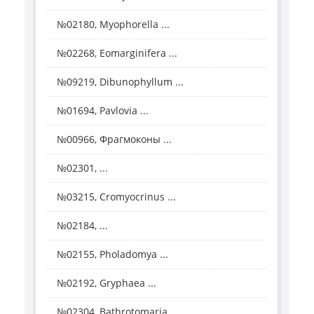
№02180, Myophorella ...
№02268, Eomarginifera ...
№09219, Dibunophyllum ...
№01694, Pavlovia ...
№00966, Фрагмоконы ...
№02301, ...
№03215, Cromyocrinus ...
№02184, ...
№02155, Pholadomya ...
№02192, Gryphaea ...
№02304, Bathrotomaria ...