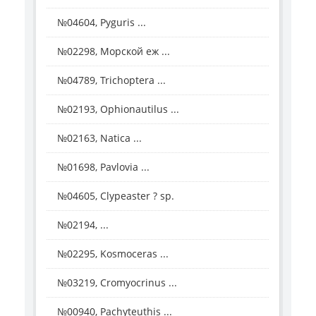
№04604, Pyguris ...
№02298, Морской еж ...
№04789, Trichoptera ...
№02193, Ophionautilus ...
№02163, Natica ...
№01698, Pavlovia ...
№04605, Clypeaster ? sp.
№02194, ...
№02295, Kosmoceras ...
№03219, Cromyocrinus ...
№00940, Pachyteuthis ...