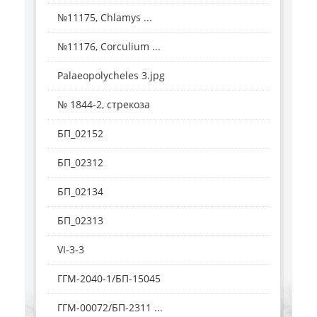
№11175, Chlamys ...
№11176, Corculium ...
Palaeopolycheles 3.jpg
№ 1844-2, стрекоза
БП_02152
БП_02312
БП_02134
БП_02313
VI-3-3
ГГМ-2040-1/БП-15045
ГГМ-00072/БП-2311 ...