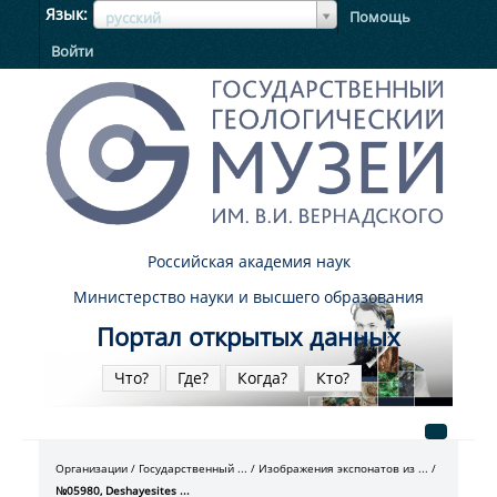
ЯзыкЯзык
Язык
Помощь
русский
Войти
Российская академия наук
Министерство науки и высшего образования
Портал открытых данных
Что?
Где?
Когда?
Кто?
Организации
Государственный ...
Изображения экспонатов из ...
№05980, Deshayesites ...