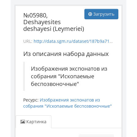
№05980,
Загрузить
Deshayesites
deshayesi (Leymeriei)
URL:
http://data.sgm.ru/dataset/187b9a71-4c85-43ec-99fe-080bdf792007/resource/a5837740-d346-41b5-9d63-c77993b8df21/download/invertebrate_5980.jpg
Из описания набора данных
Изображения экспонатов из
собрания "Ископаемые
беспозвоночные"
Ресурс:
Изображения экспонатов из
собрания "Ископаемые беспозвоночные"
Картинка