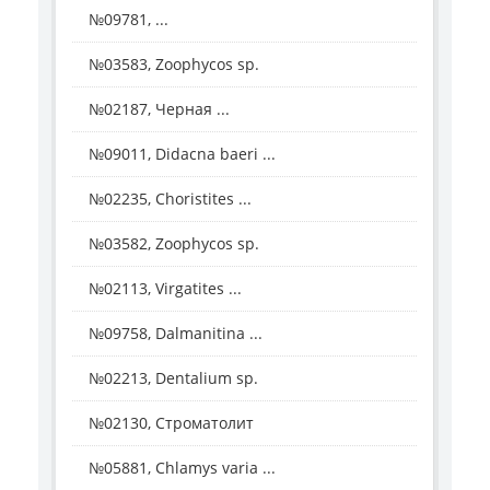
№09781, ...
№03583, Zoophycos sp.
№02187, Черная ...
№09011, Didacna baeri ...
№02235, Choristites ...
№03582, Zoophycos sp.
№02113, Virgatites ...
№09758, Dalmanitina ...
№02213, Dentalium sp.
№02130, Строматолит
№05881, Chlamys varia ...