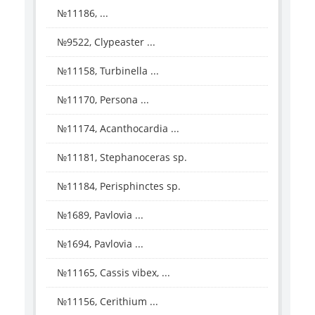
№11186, ...
№9522, Clypeaster ...
№11158, Turbinella ...
№11170, Persona ...
№11174, Acanthocardia ...
№11181, Stephanoceras sp.
№11184, Perisphinctes sp.
№1689, Pavlovia ...
№1694, Pavlovia ...
№11165, Cassis vibex, ...
№11156, Cerithium ...