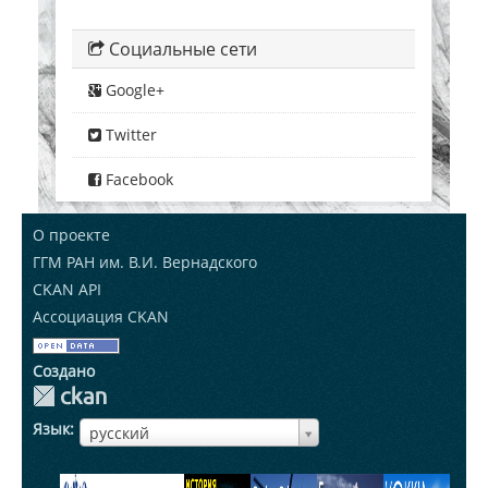
Социальные сети
Google+
Twitter
Facebook
О проекте
ГГМ РАН им. В.И. Вернадского
CKAN API
Ассоциация CKAN
Создано
Язык
ЯзыкЯзык
русский