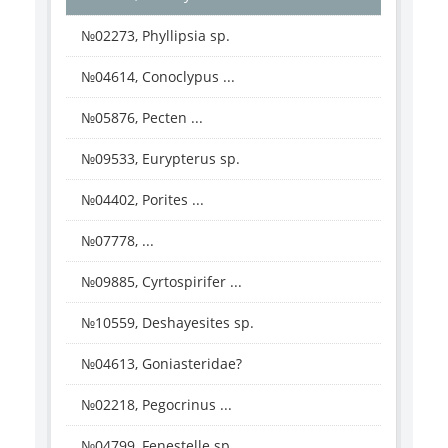
№02273, Phyllipsia sp.
№04614, Conoclypus ...
№05876, Pecten ...
№09533, Eurypterus sp.
№04402, Porites ...
№07778, ...
№09885, Cyrtospirifer ...
№10559, Deshayesites sp.
№04613, Goniasteridae?
№02218, Pegocrinus ...
№04799, Fenestelle sp.