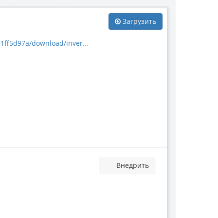
Загрузить
nload/invertebrate_5896.jpg
Внедрить