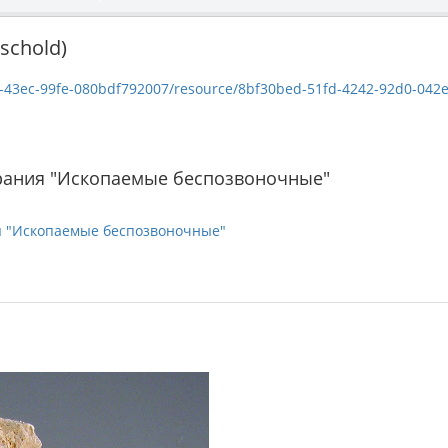
schold)
c-99fe-080bdf792007/resource/8bf30bed-51fd-4242-92d0-042e1ff5d97a/dow
рания "Ископаемые беспозвоночные"
я "Ископаемые беспозвоночные"