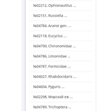
№02212, Ophionautilus ...
№02151, Russiella ...
№04784, Aranei gen. ...
№02118, Eucyclus ...
№04790, Chironomidae ...
№04786, Limoniidae ...
№04787, Formicidae ...
№04027, Rhabdocidaris ...
№04604, Pyguris ...
№02298, Морской еж ...
№04789, Trichoptera ...