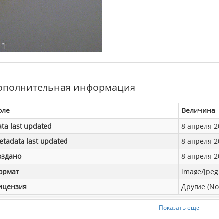
ополнительная информация
оле
Величина
ata last updated
8 апреля 20
etadata last updated
8 апреля 20
оздано
8 апреля 20
ормат
image/jpeg
ицензия
Другие (No
Показать еще