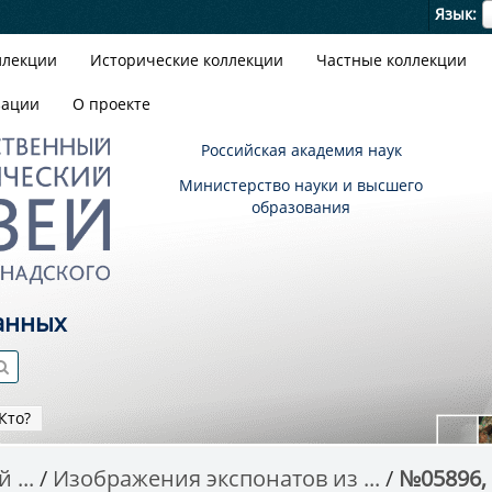
Я
Язык
ллекции
Исторические коллекции
Частные коллекции
зации
О проекте
Российская академия наук
Министерство науки и высшего
образования
анных
Кто?
 ...
Изображения экспонатов из ...
№05896, P