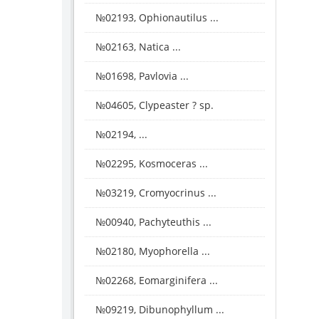
№02193, Ophionautilus ...
№02163, Natica ...
№01698, Pavlovia ...
№04605, Clypeaster ? sp.
№02194, ...
№02295, Kosmoceras ...
№03219, Cromyocrinus ...
№00940, Pachyteuthis ...
№02180, Myophorella ...
№02268, Eomarginifera ...
№09219, Dibunophyllum ...