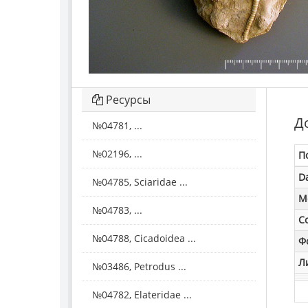
Ресурсы
Д
№04781, ...
№02196, ...
П
D
№04785, Sciaridae ...
M
№04783, ...
С
№04788, Cicadoidea ...
Ф
Л
№03486, Petrodus ...
№04782, Elateridae ...