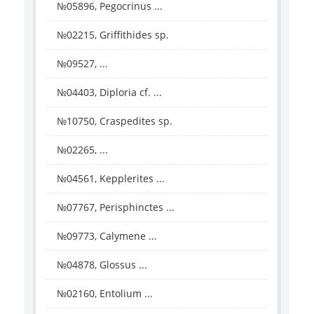
№05896, Pegocrinus ...
№02215, Griffithides sp.
№09527, ...
№04403, Diploria cf. ...
№10750, Craspedites sp.
№02265, ...
№04561, Kepplerites ...
№07767, Perisphinctes ...
№09773, Calymene ...
№04878, Glossus ...
№02160, Entolium ...