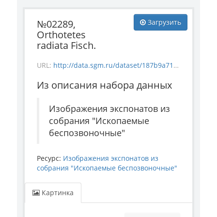
№02289,
Загрузить
Orthotetes
radiata Fisch.
URL:
http://data.sgm.ru/dataset/187b9a71-4c85-43ec-99fe-080bdf792007/resource/c04626ac-461a-428c-a086-c6e26654b785/download/invertebrate_2289.jpg
Из описания набора данных
Изображения экспонатов из
собрания "Ископаемые
беспозвоночные"
Ресурс:
Изображения экспонатов из
собрания "Ископаемые беспозвоночные"
Картинка