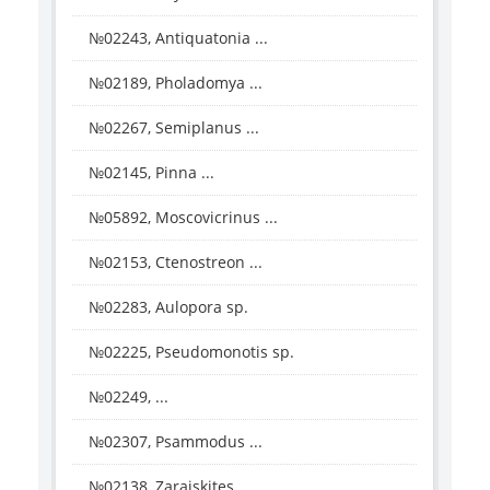
№02243, Antiquatonia ...
№02189, Pholadomya ...
№02267, Semiplanus ...
№02145, Pinna ...
№05892, Moscovicrinus ...
№02153, Ctenostreon ...
№02283, Aulopora sp.
№02225, Pseudomonotis sp.
№02249, ...
№02307, Psammodus ...
№02138, Zaraiskites ...