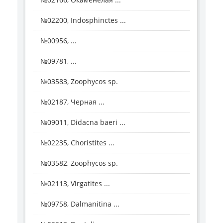
№02200, Indosphinctes ...
№00956, ...
№09781, ...
№03583, Zoophycos sp.
№02187, Черная ...
№09011, Didacna baeri ...
№02235, Choristites ...
№03582, Zoophycos sp.
№02113, Virgatites ...
№09758, Dalmanitina ...