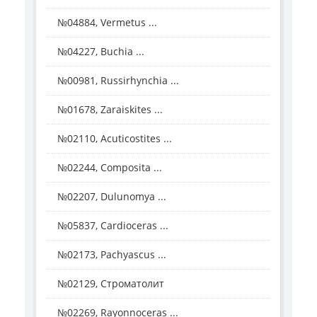
№04884, Vermetus ...
№04227, Buchia ...
№00981, Russirhynchia ...
№01678, Zaraiskites ...
№02110, Acuticostites ...
№02244, Composita ...
№02207, Dulunomya ...
№05837, Cardioceras ...
№02173, Pachyascus ...
№02129, Строматолит
№02269, Rayonnoceras ...