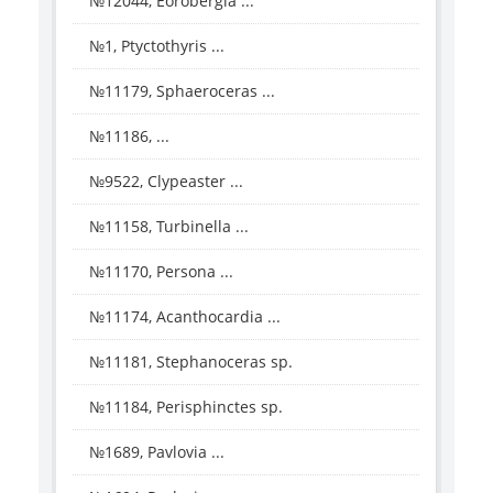
№12044, Eorobergia ...
№1, Ptyctothyris ...
№11179, Sphaeroceras ...
№11186, ...
№9522, Clypeaster ...
№11158, Turbinella ...
№11170, Persona ...
№11174, Acanthocardia ...
№11181, Stephanoceras sp.
№11184, Perisphinctes sp.
№1689, Pavlovia ...