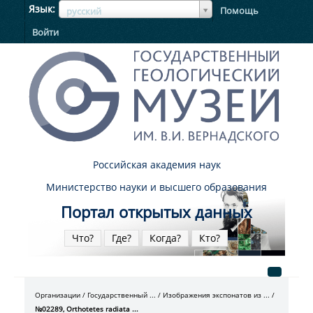
ЯзыкЯзык
Язык
Помощь
русский
Войти
Российская академия наук
Министерство науки и высшего образования
Портал открытых данных
Что?
Где?
Когда?
Кто?
Организации
Государственный ...
Изображения экспонатов из ...
№02289, Orthotetes radiata ...