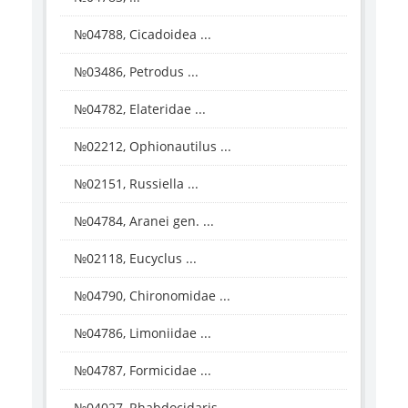
№04788, Cicadoidea ...
№03486, Petrodus ...
№04782, Elateridae ...
№02212, Ophionautilus ...
№02151, Russiella ...
№04784, Aranei gen. ...
№02118, Eucyclus ...
№04790, Chironomidae ...
№04786, Limoniidae ...
№04787, Formicidae ...
№04027, Rhabdocidaris ...