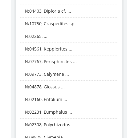
№04403, Diploria cf. ...
№10750, Craspedites sp.
№02265, ...
№04561, Kepplerites ...
№07767, Perisphinctes ...
№09773, Calymene ...
№04878, Glossus ...
№02160, Entolium ...
№02231, Eumphalus ...
№02308, Polyrhizodus ...
№09875, Clymenia ...