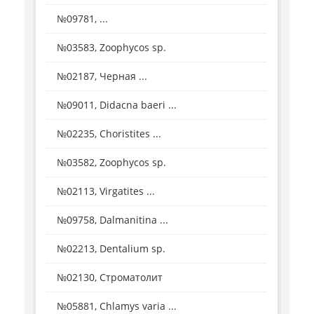
№09781, ...
№03583, Zoophycos sp.
№02187, Черная ...
№09011, Didacna baeri ...
№02235, Choristites ...
№03582, Zoophycos sp.
№02113, Virgatites ...
№09758, Dalmanitina ...
№02213, Dentalium sp.
№02130, Строматолит
№05881, Chlamys varia ...