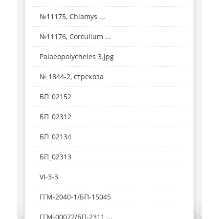
№11175, Chlamys ...
№11176, Corculium ...
Palaeopolycheles 3.jpg
№ 1844-2, стрекоза
БП_02152
БП_02312
БП_02134
БП_02313
VI-3-3
ГГМ-2040-1/БП-15045
ГГМ-00072/БП-2311 ...