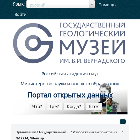
ЯзыкЯзык
Язык
Помощь
русский
Войти
Российская академия наук
Министерство науки и высшего образования
Портал открытых данных
Что?
Где?
Когда?
Кто?
Организации
Государственный ...
Изображения экспонатов из ...
№12214, Nileus sp.