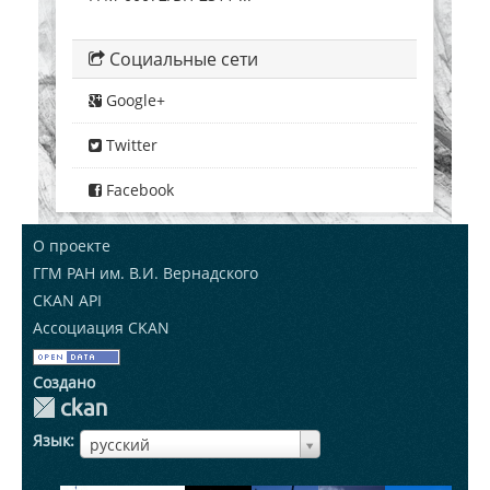
Социальные сети
Google+
Twitter
Facebook
О проекте
ГГМ РАН им. В.И. Вернадского
CKAN API
Ассоциация CKAN
Создано
Язык
ЯзыкЯзык
русский