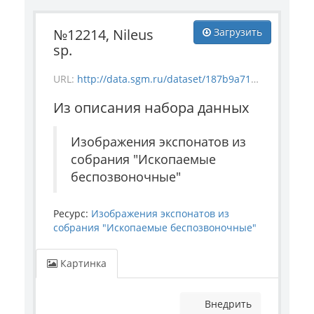
№12214, Nileus
Загрузить
sp.
URL:
http://data.sgm.ru/dataset/187b9a71-4c85-43ec-99fe-080bdf792007/resource/b9eeaca6-8557-4759-9f65-51566a140815/download/_12208.jpg
Из описания набора данных
Изображения экспонатов из
собрания "Ископаемые
беспозвоночные"
Ресурс:
Изображения экспонатов из
собрания "Ископаемые беспозвоночные"
Картинка
Внедрить