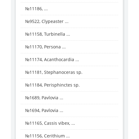
№11186, ...
№9522, Clypeaster ...
№11158, Turbinella ...
№11170, Persona ...
№11174, Acanthocardia ...
№11181, Stephanoceras sp.
№11184, Perisphinctes sp.
№1689, Pavlovia ...
№1694, Pavlovia ...
№11165, Cassis vibex, ...
№11156, Cerithium ...