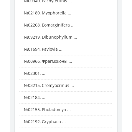
№00940, Pachyteuthis ...
№02180, Myophorella ...
№02268, Eomarginifera ...
№09219, Dibunophyllum ...
№01694, Pavlovia ...
№00966, Фрагмоконы ...
№02301, ...
№03215, Cromyocrinus ...
№02184, ...
№02155, Pholadomya ...
№02192, Gryphaea ...