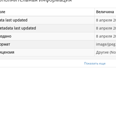
оле
Величина
ata last updated
8 апреля 20
etadata last updated
8 апреля 20
оздано
8 апреля 20
ормат
image/jpeg
ицензия
Другие (No
Показать еще