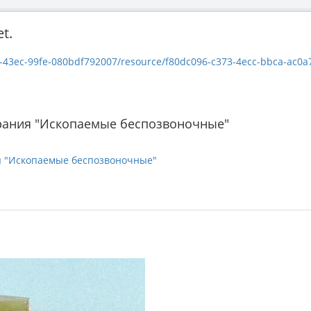
t.
c-99fe-080bdf792007/resource/f80dc096-c373-4ecc-bbca-ac0a71fed8aa/dow
рания "Ископаемые беспозвоночные"
я "Ископаемые беспозвоночные"