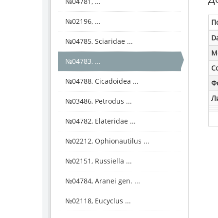
№04781, ...
№02196, ...
П
D
№04785, Sciaridae ...
M
№04783, ...
С
№04788, Cicadoidea ...
Ф
Л
№03486, Petrodus ...
№04782, Elateridae ...
№02212, Ophionautilus ...
№02151, Russiella ...
№04784, Aranei gen. ...
№02118, Eucyclus ...