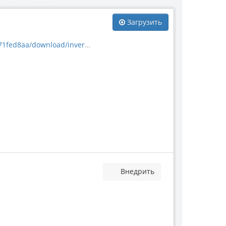
Загрузить
nload/invertebrate_4783.jpg
Внедрить