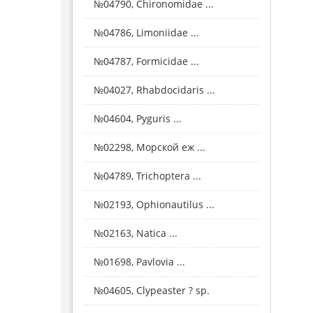
№04790, Chironomidae ...
№04786, Limoniidae ...
№04787, Formicidae ...
№04027, Rhabdocidaris ...
№04604, Pyguris ...
№02298, Морской еж ...
№04789, Trichoptera ...
№02193, Ophionautilus ...
№02163, Natica ...
№01698, Pavlovia ...
№04605, Clypeaster ? sp.