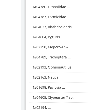
№04786, Limoniidae ...
№04787, Formicidae ...
№04027, Rhabdocidaris ...
№04604, Pyguris ...
№02298, Морской еж ...
№04789, Trichoptera ...
№02193, Ophionautilus ...
№02163, Natica ...
№01698, Pavlovia ...
№04605, Clypeaster ? sp.
№02194, ...