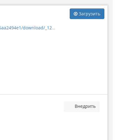
Загрузить
94e1/download/_12276.jpg
Внедрить