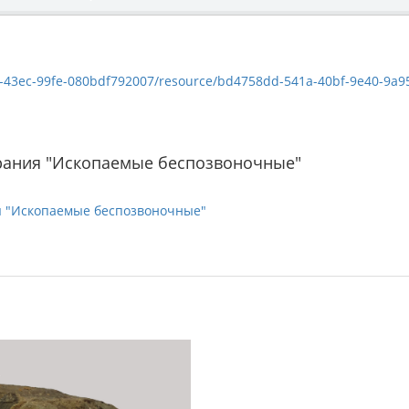
-43ec-99fe-080bdf792007/resource/bd4758dd-541a-40bf-9e40-9a95aa24
рания "Ископаемые беспозвоночные"
я "Ископаемые беспозвоночные"