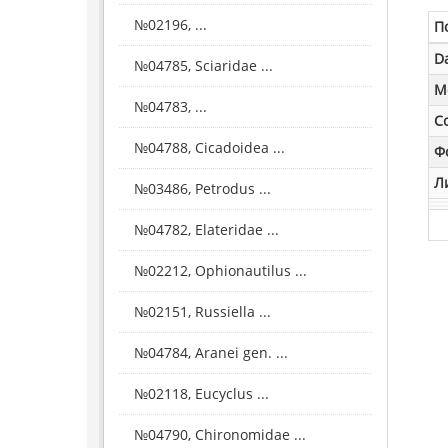
№02196, ...
П
D
№04785, Sciaridae ...
M
№04783, ...
С
№04788, Cicadoidea ...
Ф
Л
№03486, Petrodus ...
№04782, Elateridae ...
№02212, Ophionautilus ...
№02151, Russiella ...
№04784, Aranei gen. ...
№02118, Eucyclus ...
№04790, Chironomidae ...