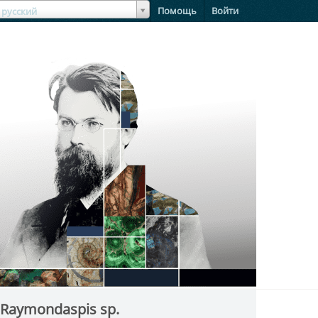
зыкЯзык
Помощь
Войти
русский
Raymondaspis sp.