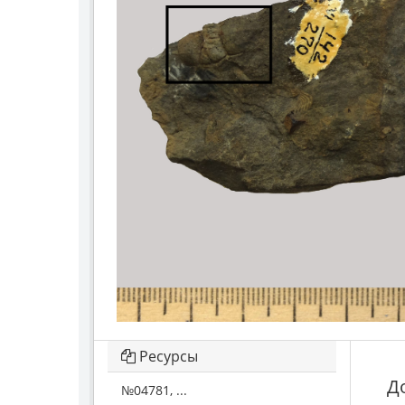
Ресурсы
Д
№04781, ...