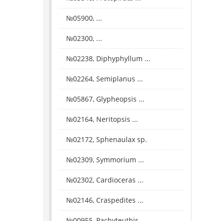
№05900, ...
№02300, ...
№02238, Diphyphyllum ...
№02264, Semiplanus ...
№05867, Glypheopsis ...
№02164, Neritopsis ...
№02172, Sphenaulax sp.
№02309, Symmorium ...
№02302, Cardioceras ...
№02146, Craspedites ...
№00955, Pachyteuthis ...