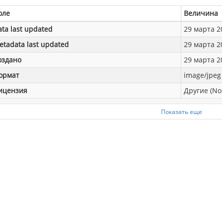
оле
Величина
ata last updated
29 марта 20
etadata last updated
29 марта 20
оздано
29 марта 20
ормат
image/jpeg
ицензия
Другие (No
Показать еще