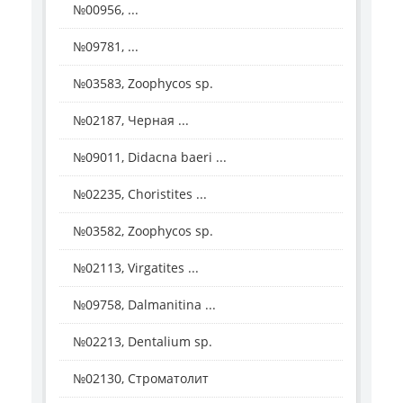
№00956, ...
№09781, ...
№03583, Zoophycos sp.
№02187, Черная ...
№09011, Didacna baeri ...
№02235, Choristites ...
№03582, Zoophycos sp.
№02113, Virgatites ...
№09758, Dalmanitina ...
№02213, Dentalium sp.
№02130, Строматолит