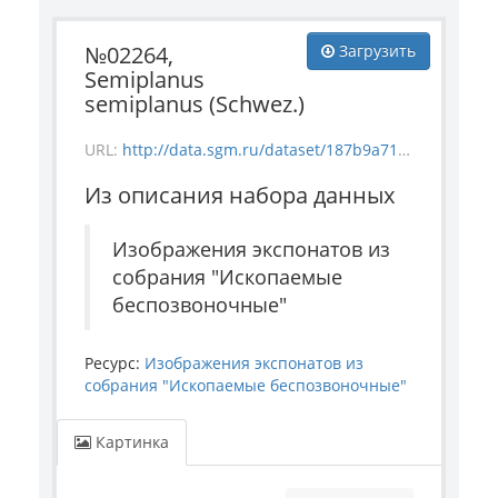
№02264,
Загрузить
Semiplanus
semiplanus (Schwez.)
URL:
http://data.sgm.ru/dataset/187b9a71-4c85-43ec-99fe-080bdf792007/resource/7c57f53c-5e52-45c6-bb2e-c337edd08c7a/download/invertebrate_2264.jpg
Из описания набора данных
Изображения экспонатов из
собрания "Ископаемые
беспозвоночные"
Ресурс:
Изображения экспонатов из
собрания "Ископаемые беспозвоночные"
Картинка