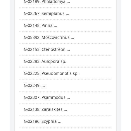
№02189, Pholadomya ...
№02267, Semiplanus ...
№02145, Pinna ...
№05892, Moscovicrinus ...
№02153, Ctenostreon ...
№02283, Aulopora sp.
№02225, Pseudomonotis sp.
№02249, ...
№02307, Psammodus ...
№02138, Zaraiskites ...
№02186, Scyphia ...