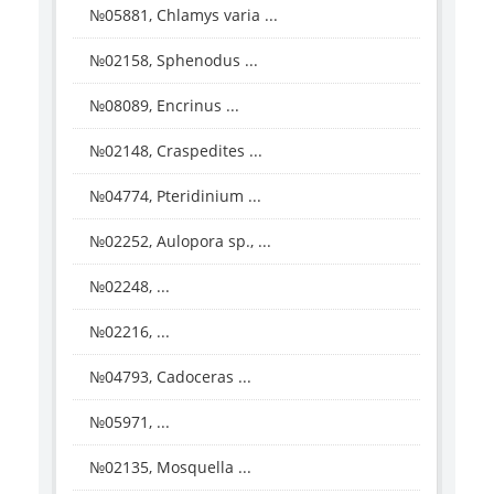
№05881, Chlamys varia ...
№02158, Sphenodus ...
№08089, Encrinus ...
№02148, Craspedites ...
№04774, Pteridinium ...
№02252, Aulopora sp., ...
№02248, ...
№02216, ...
№04793, Cadoceras ...
№05971, ...
№02135, Mosquella ...