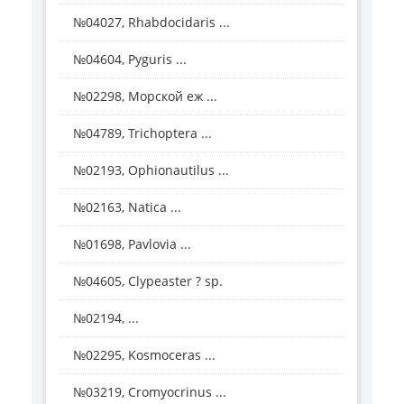
№04027, Rhabdocidaris ...
№04604, Pyguris ...
№02298, Морской еж ...
№04789, Trichoptera ...
№02193, Ophionautilus ...
№02163, Natica ...
№01698, Pavlovia ...
№04605, Clypeaster ? sp.
№02194, ...
№02295, Kosmoceras ...
№03219, Cromyocrinus ...