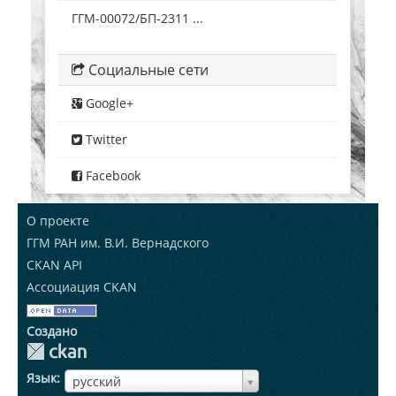
ГГМ-00072/БП-2311 ...
Социальные сети
Google+
Twitter
Facebook
О проекте
ГГМ РАН им. В.И. Вернадского
CKAN API
Ассоциация CKAN
Создано
Язык
ЯзыкЯзык
русский