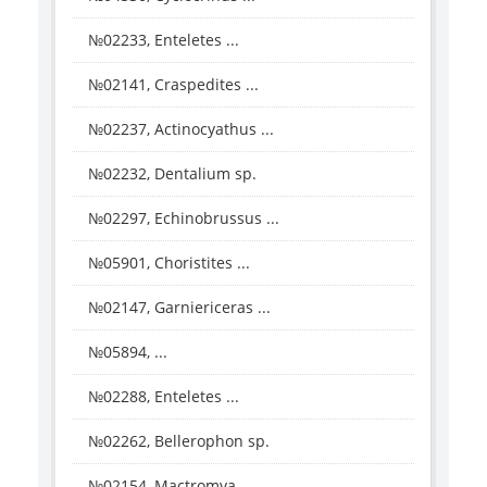
№02233, Enteletes ...
№02141, Craspedites ...
№02237, Actinocyathus ...
№02232, Dentalium sp.
№02297, Echinobrussus ...
№05901, Choristites ...
№02147, Garniericeras ...
№05894, ...
№02288, Enteletes ...
№02262, Bellerophon sp.
№02154, Mactromya ...