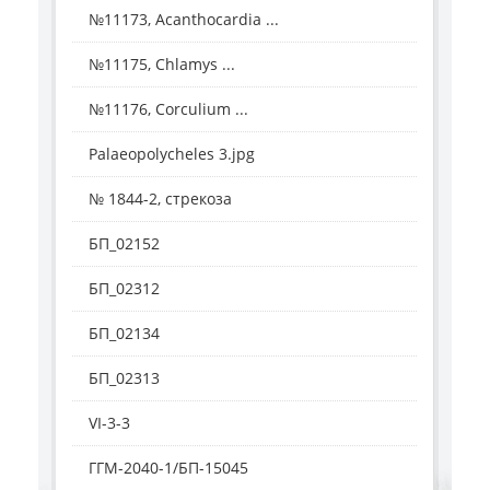
№11173, Acanthocardia ...
№11175, Chlamys ...
№11176, Corculium ...
Palaeopolycheles 3.jpg
№ 1844-2, стрекоза
БП_02152
БП_02312
БП_02134
БП_02313
VI-3-3
ГГМ-2040-1/БП-15045