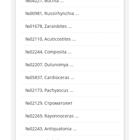
№04227, Buchia ...
№00981, Russirhynchia ...
№01678, Zaraiskites ...
№02110, Acuticostites ...
№02244, Composita ...
№02207, Dulunomya ...
№05837, Cardioceras ...
№02173, Pachyascus ...
№02129, Строматолит
№02269, Rayonnoceras ...
№02243, Antiquatonia ...