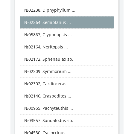
№02238, Diphyphyllum ...
№02264, Semiplanus ...
№05867, Glypheopsis ...
№02164, Neritopsis ...
№02172, Sphenaulax sp.
№02309, Symmorium ...
№02302, Cardioceras ...
№02146, Craspedites ...
№00955, Pachyteuthis ...
№03557, Sandalodus sp.
№04530, Cyclocrinus ...