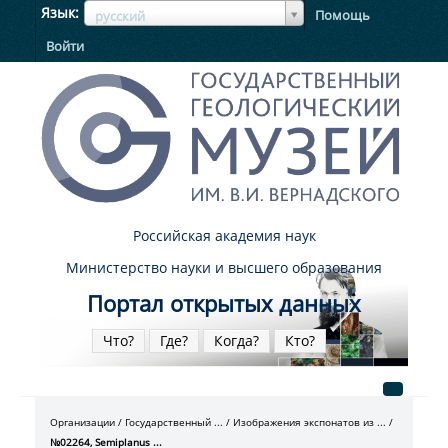
ЯзыкЯзык
Язык
Помощь
русский
Войти
Российская академия наук
Министерство науки и высшего образования
Портал открытых данных
Что?
Где?
Когда?
Кто?
Организации
Государственный ...
Изображения экспонатов из ...
№02264, Semiplanus ...