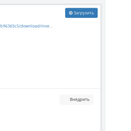
Загрузить
load/invertebrate_10749.jpg
Внедрить