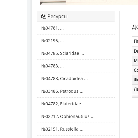
Ресурсы
Д
№04781, ...
№02196, ...
П
D
№04785, Sciaridae ...
M
№04783, ...
С
№04788, Cicadoidea ...
Ф
Л
№03486, Petrodus ...
№04782, Elateridae ...
№02212, Ophionautilus ...
№02151, Russiella ...