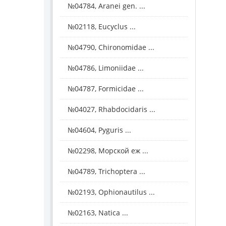
№04784, Aranei gen. ...
№02118, Eucyclus ...
№04790, Chironomidae ...
№04786, Limoniidae ...
№04787, Formicidae ...
№04027, Rhabdocidaris ...
№04604, Pyguris ...
№02298, Морской еж ...
№04789, Trichoptera ...
№02193, Ophionautilus ...
№02163, Natica ...