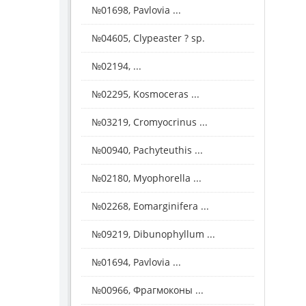
№01698, Pavlovia ...
№04605, Clypeaster ? sp.
№02194, ...
№02295, Kosmoceras ...
№03219, Cromyocrinus ...
№00940, Pachyteuthis ...
№02180, Myophorella ...
№02268, Eomarginifera ...
№09219, Dibunophyllum ...
№01694, Pavlovia ...
№00966, Фрагмоконы ...