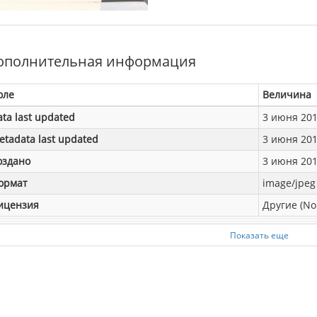
ополнительная информация
оле
Величина
ata last updated
3 июня 2019
etadata last updated
3 июня 2019
оздано
3 июня 2019
ормат
image/jpeg
ицензия
Другие (No
Показать еще