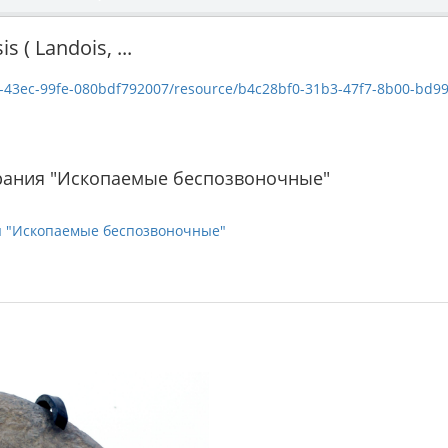
 ( Landois, ...
c-99fe-080bdf792007/resource/b4c28bf0-31b3-47f7-8b00-bd99b96365c5/down
рания "Ископаемые беспозвоночные"
я "Ископаемые беспозвоночные"