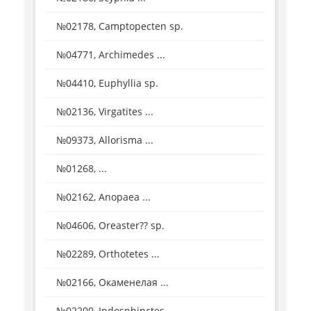
№02178, Camptopecten sp.
№04771, Archimedes ...
№04410, Euphyllia sp.
№02136, Virgatites ...
№09373, Allorisma ...
№01268, ...
№02162, Anopaea ...
№04606, Oreaster?? sp.
№02289, Orthotetes ...
№02166, Окаменелая ...
№02200, Indosphinctes ...