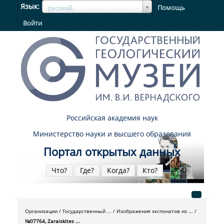
ЯзыкЯзык
Язык
Помощь
русский
Войти
Российская академия наук
Министерство науки и высшего образования
Портал открытых данных
Что?
Где?
Когда?
Кто?
Организации
Государственный ...
Изображения экспонатов из ...
№07764, Zaraiskites ...