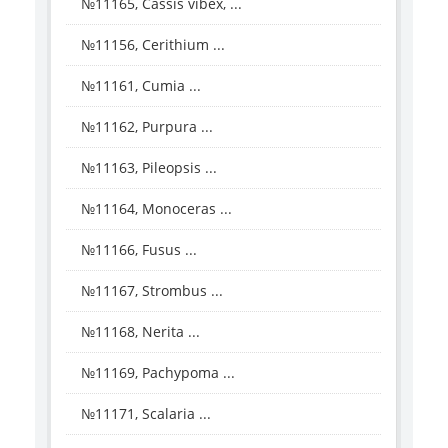
№11165, Cassis vibex, ...
№11156, Cerithium ...
№11161, Cumia ...
№11162, Purpura ...
№11163, Pileopsis ...
№11164, Monoceras ...
№11166, Fusus ...
№11167, Strombus ...
№11168, Nerita ...
№11169, Pachypoma ...
№11171, Scalaria ...