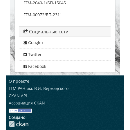
ГГМ-2040-1/БП-15045
ГГМ-00072/БП-2311 ...
Социальные сети
Google+
Twitter
Facebook
О проекте
ГГМ РАН им. В.И. Вернадского
CKAN API
Ассоциация CKAN
Создано