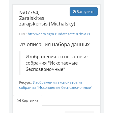
№07764,
Загрузить
Zaraiskites
zarajskensis (Michalsky)
URL:
http://data.sgm.ru/dataset/187b9a71-4c85-43ec-99fe-080bdf792007/resource/ba615e28-aa27-4a0c-a11a-d45068aacebd/download/invertebrate_7764.jpg
Из описания набора данных
Изображения экспонатов из
собрания "Ископаемые
беспозвоночные"
Ресурс:
Изображения экспонатов из
собрания "Ископаемые беспозвоночные"
Картинка