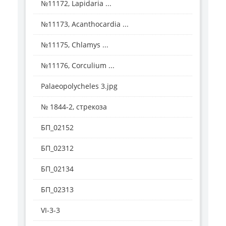
№11172, Lapidaria ...
№11173, Acanthocardia ...
№11175, Chlamys ...
№11176, Corculium ...
Palaeopolycheles 3.jpg
№ 1844-2, стрекоза
БП_02152
БП_02312
БП_02134
БП_02313
VI-3-3