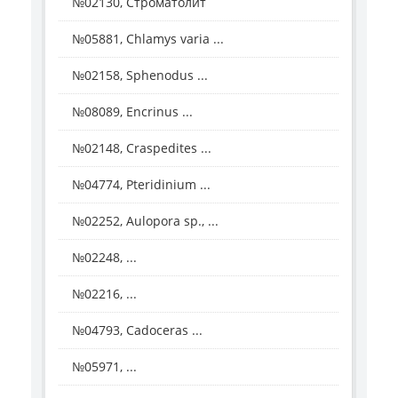
№02130, Строматолит
№05881, Chlamys varia ...
№02158, Sphenodus ...
№08089, Encrinus ...
№02148, Craspedites ...
№04774, Pteridinium ...
№02252, Aulopora sp., ...
№02248, ...
№02216, ...
№04793, Cadoceras ...
№05971, ...