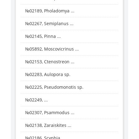
№02189, Pholadomya ...
№02267, Semiplanus ...
№02145, Pinna ...
№05892, Moscovicrinus ...
№02153, Ctenostreon ...
№02283, Aulopora sp.
№02225, Pseudomonotis sp.
№02249, ...
№02307, Psammodus ...
№02138, Zaraiskites ...
№02186, Scyphia ...