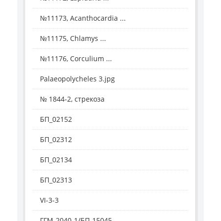
№11173, Acanthocardia ...
№11175, Chlamys ...
№11176, Corculium ...
Palaeopolycheles 3.jpg
№ 1844-2, стрекоза
БП_02152
БП_02312
БП_02134
БП_02313
VI-3-3
ГГМ-2040-1/БП-15045