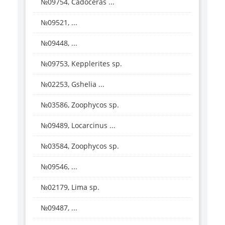
№09754, Cadoceras ...
№09521, ...
№09448, ...
№09753, Kepplerites sp.
№02253, Gshelia ...
№03586, Zoophycos sp.
№09489, Locarcinus ...
№03584, Zoophycos sp.
№09546, ...
№02179, Lima sp.
№09487, ...