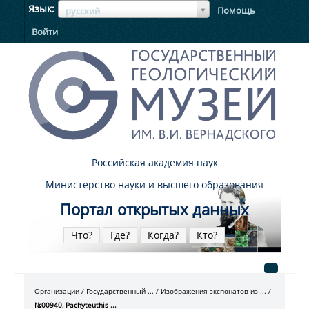
ЯзыкЯзык
Язык
Помощь
русский
Войти
Российская академия наук
Министерство науки и высшего образования
Портал открытых данных
Что?
Где?
Когда?
Кто?
Организации
Государственный ...
Изображения экспонатов из ...
№00940, Pachyteuthis ...