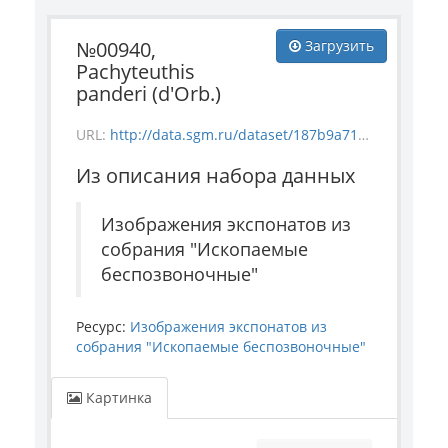
№00940,
Загрузить
Pachyteuthis
panderi (d'Orb.)
URL:
http://data.sgm.ru/dataset/187b9a71-4c85-43ec-99fe-080bdf792007/resource/3c7d525c-08ed-4bf1-8ee0-ec1c1c3707af/download/invertebrate_940.jpg
Из описания набора данных
Изображения экспонатов из
собрания "Ископаемые
беспозвоночные"
Ресурс:
Изображения экспонатов из
собрания "Ископаемые беспозвоночные"
Картинка