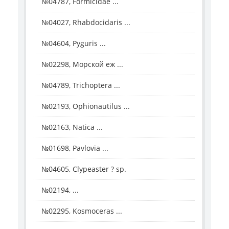
№04787, Formicidae ...
№04027, Rhabdocidaris ...
№04604, Pyguris ...
№02298, Морской еж ...
№04789, Trichoptera ...
№02193, Ophionautilus ...
№02163, Natica ...
№01698, Pavlovia ...
№04605, Clypeaster ? sp.
№02194, ...
№02295, Kosmoceras ...