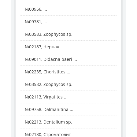
№00956, ...
№09781, ...
№03583, Zoophycos sp.
№02187, Черная ...
№09011, Didacna baeri ...
№02235, Choristites ...
№03582, Zoophycos sp.
№02113, Virgatites ...
№09758, Dalmanitina ...
№02213, Dentalium sp.
№02130, Строматолит