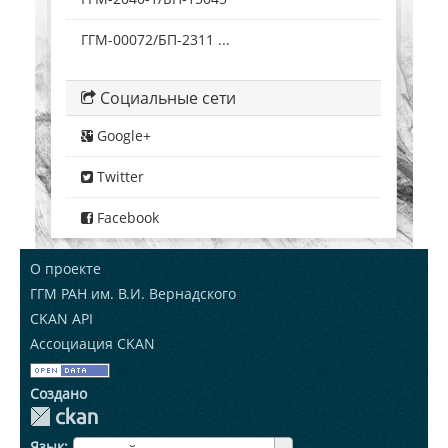
ГГМ-00072/БП-2311 ...
Социальные сети
Google+
Twitter
Facebook
О проекте
ГГМ РАН им. В.И. Вернадского
CKAN API
Ассоциация CKAN
Создано
Язык
ЯзыкЯзык