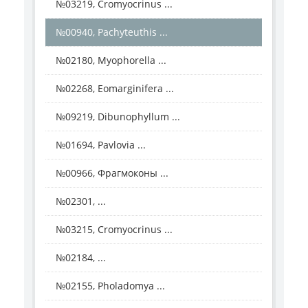
№03219, Cromyocrinus ...
№00940, Pachyteuthis ...
№02180, Myophorella ...
№02268, Eomarginifera ...
№09219, Dibunophyllum ...
№01694, Pavlovia ...
№00966, Фрагмоконы ...
№02301, ...
№03215, Cromyocrinus ...
№02184, ...
№02155, Pholadomya ...