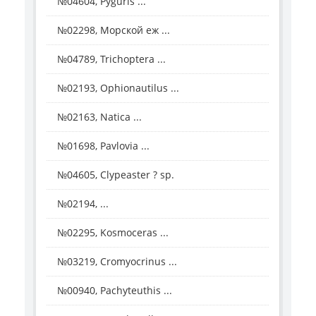
№04604, Pyguris ...
№02298, Морской еж ...
№04789, Trichoptera ...
№02193, Ophionautilus ...
№02163, Natica ...
№01698, Pavlovia ...
№04605, Clypeaster ? sp.
№02194, ...
№02295, Kosmoceras ...
№03219, Cromyocrinus ...
№00940, Pachyteuthis ...