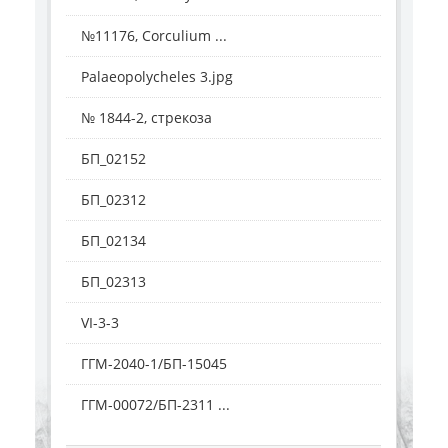
№11176, Corculium ...
Palaeopolycheles 3.jpg
№ 1844-2, стрекоза
БП_02152
БП_02312
БП_02134
БП_02313
VI-3-3
ГГМ-2040-1/БП-15045
ГГМ-00072/БП-2311 ...