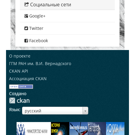
Социальные сети
Google+
Twitter
Facebook
О проекте
ГГМ РАН им. В.И. Вернадского
CKAN API
Ассоциация CKAN
Создано
Язык
ЯзыкЯзык
русский