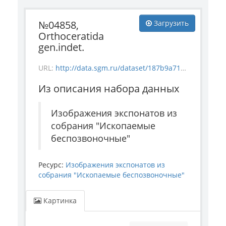
№04858,
Загрузить
Orthoceratida
gen.indet.
URL:
http://data.sgm.ru/dataset/187b9a71-4c85-43ec-99fe-080bdf792007/resource/552c6fa8-aef3-4e95-b418-068d045bb8d7/download/invertebrate_4858.jpg
Из описания набора данных
Изображения экспонатов из
собрания "Ископаемые
беспозвоночные"
Ресурс:
Изображения экспонатов из
собрания "Ископаемые беспозвоночные"
Картинка