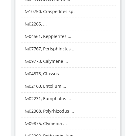
№10750, Craspedites sp.
№02265, ...
№04561, Kepplerites ...
№07767, Perisphinctes ...
№09773, Calymene ...
№04878, Glossus ...
№02160, Entolium ...
№02231, Eumphalus ...
№02308, Polyrhizodus ...
№09875, Clymenia ...
№02203, Bothrophyllum ...