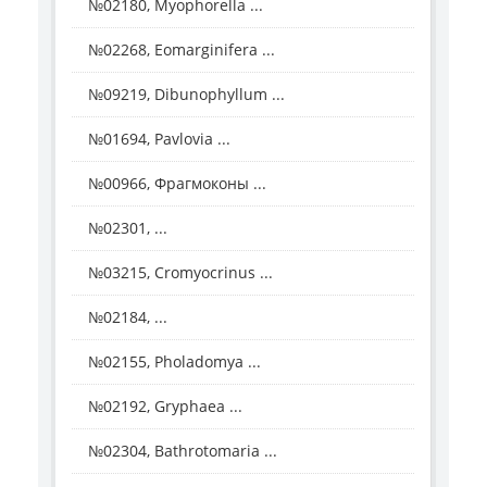
№02180, Myophorella ...
№02268, Eomarginifera ...
№09219, Dibunophyllum ...
№01694, Pavlovia ...
№00966, Фрагмоконы ...
№02301, ...
№03215, Cromyocrinus ...
№02184, ...
№02155, Pholadomya ...
№02192, Gryphaea ...
№02304, Bathrotomaria ...