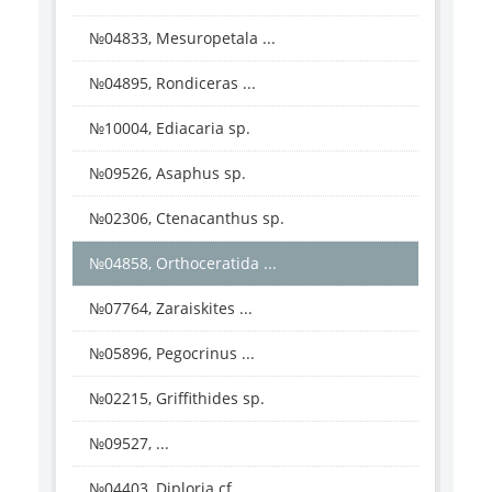
№04833, Mesuropetala ...
№04895, Rondiceras ...
№10004, Ediacaria sp.
№09526, Asaphus sp.
№02306, Ctenacanthus sp.
№04858, Orthoceratida ...
№07764, Zaraiskites ...
№05896, Pegocrinus ...
№02215, Griffithides sp.
№09527, ...
№04403, Diploria cf. ...