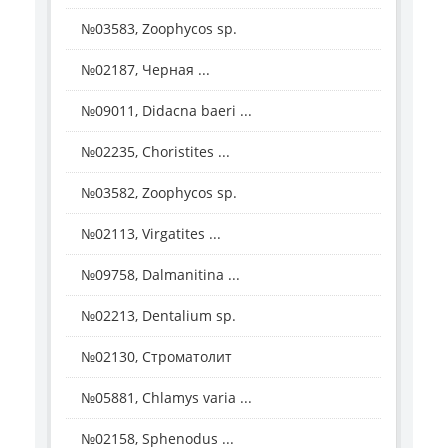
№03583, Zoophycos sp.
№02187, Черная ...
№09011, Didacna baeri ...
№02235, Choristites ...
№03582, Zoophycos sp.
№02113, Virgatites ...
№09758, Dalmanitina ...
№02213, Dentalium sp.
№02130, Строматолит
№05881, Chlamys varia ...
№02158, Sphenodus ...