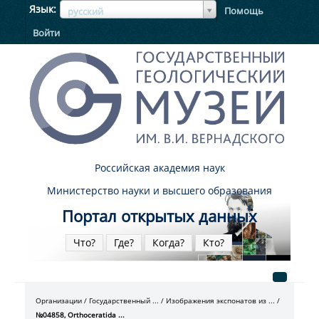
ЯзыкЯзык
Язык
Помощь
русский
Войти
Российская академия наук
Министерство науки и высшего образования
Портал открытых данных
Что?
Где?
Когда?
Кто?
Организации
Государственный ...
Изображения экспонатов из ...
№04858, Orthoceratida ...