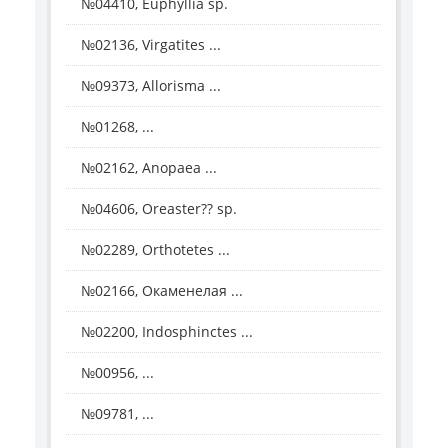
№04410, Euphyllia sp.
№02136, Virgatites ...
№09373, Allorisma ...
№01268, ...
№02162, Anopaea ...
№04606, Oreaster?? sp.
№02289, Orthotetes ...
№02166, Окаменелая ...
№02200, Indosphinctes ...
№00956, ...
№09781, ...