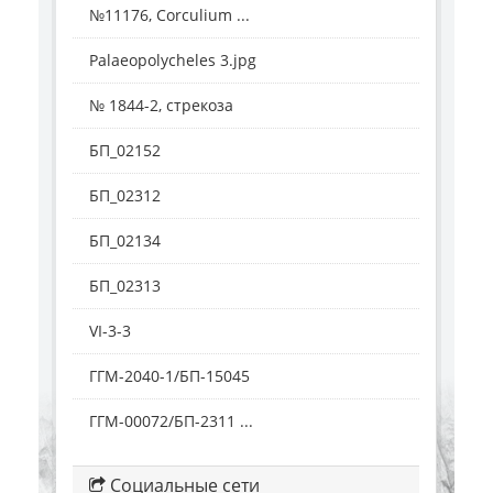
№11176, Corculium ...
Palaeopolycheles 3.jpg
№ 1844-2, стрекоза
БП_02152
БП_02312
БП_02134
БП_02313
VI-3-3
ГГМ-2040-1/БП-15045
ГГМ-00072/БП-2311 ...
Социальные сети