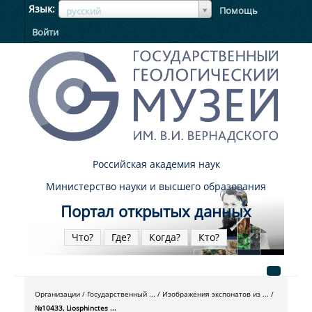
ЯзыкЯзык
Язык
Помощь
русский
Войти
Российская академия наук
Министерство науки и высшего образования
Портал открытых данных
Что?
Где?
Когда?
Кто?
Организации
Государственный ...
Изображения экспонатов из ...
№10433, Liosphinctes ...