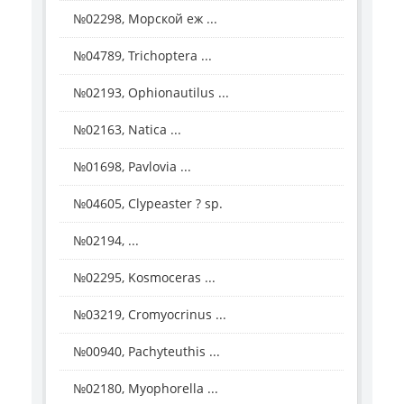
№02298, Морской еж ...
№04789, Trichoptera ...
№02193, Ophionautilus ...
№02163, Natica ...
№01698, Pavlovia ...
№04605, Clypeaster ? sp.
№02194, ...
№02295, Kosmoceras ...
№03219, Cromyocrinus ...
№00940, Pachyteuthis ...
№02180, Myophorella ...