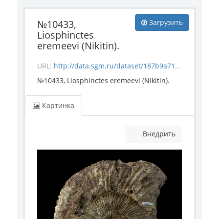
№10433,
Загрузить
Liosphinctes
eremeevi (Nikitin).
URL:
http://data.sgm.ru/dataset/187b9a71-4c85-43ec-99fe-080bdf792007/resource/7c31e99a-d214-4ca5-a63d-5afa5d3efb03/download/invertebrate_10433.jpg
№10433, Liosphinctes eremeevi (Nikitin).
Картинка
Внедрить