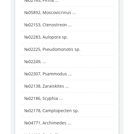
№02145, Pinna ...
№05892, Moscovicrinus ...
№02153, Ctenostreon ...
№02283, Aulopora sp.
№02225, Pseudomonotis sp.
№02249, ...
№02307, Psammodus ...
№02138, Zaraiskites ...
№02186, Scyphia ...
№02178, Camptopecten sp.
№04771, Archimedes ...