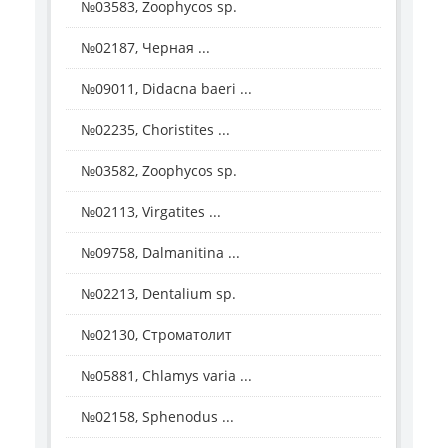
№03583, Zoophycos sp.
№02187, Черная ...
№09011, Didacna baeri ...
№02235, Choristites ...
№03582, Zoophycos sp.
№02113, Virgatites ...
№09758, Dalmanitina ...
№02213, Dentalium sp.
№02130, Строматолит
№05881, Chlamys varia ...
№02158, Sphenodus ...