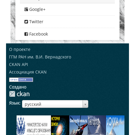
Google+
Twitter
Facebook
О проекте
ГГМ РАН им. В.И. Вернадского
CKAN API
Ассоциация CKAN
Создано
Язык
ЯзыкЯзык
русский