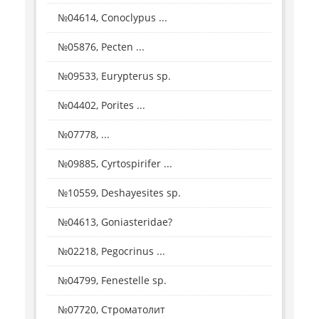
№04614, Conoclypus ...
№05876, Pecten ...
№09533, Eurypterus sp.
№04402, Porites ...
№07778, ...
№09885, Cyrtospirifer ...
№10559, Deshayesites sp.
№04613, Goniasteridae?
№02218, Pegocrinus ...
№04799, Fenestelle sp.
№07720, Строматолит