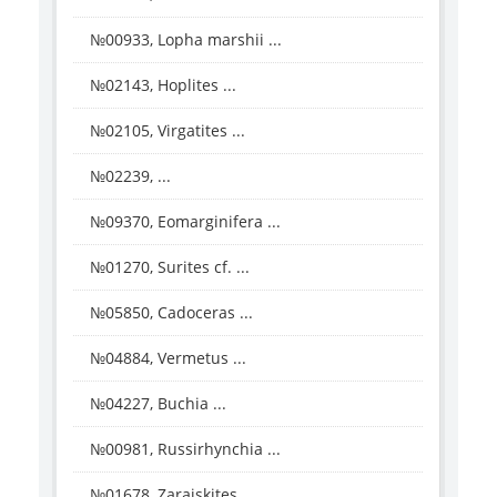
№00933, Lopha marshii ...
№02143, Hoplites ...
№02105, Virgatites ...
№02239, ...
№09370, Eomarginifera ...
№01270, Surites cf. ...
№05850, Cadoceras ...
№04884, Vermetus ...
№04227, Buchia ...
№00981, Russirhynchia ...
№01678, Zaraiskites ...