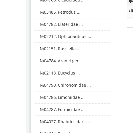
Ф
Л
№03486, Petrodus ...
№04782, Elateridae ...
№02212, Ophionautilus ...
№02151, Russiella ...
№04784, Aranei gen. ...
№02118, Eucyclus ...
№04790, Chironomidae ...
№04786, Limoniidae ...
№04787, Formicidae ...
№04027, Rhabdocidaris ...