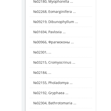
№02180, Myophorella ...
№02268, Eomarginifera ...
№09219, Dibunophyllum ...
№01694, Pavlovia ...
№00966, Фрагмоконы ...
№02301, ...
№03215, Cromyocrinus ...
№02184, ...
№02155, Pholadomya ...
№02192, Gryphaea ...
№02304, Bathrotomaria ...