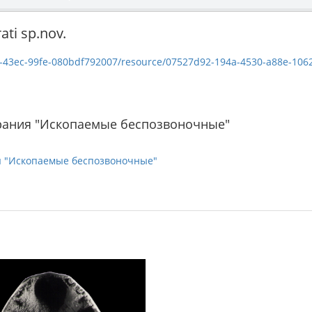
ti sp.nov.
c-99fe-080bdf792007/resource/07527d92-194a-4530-a88e-10623156aa12/down
рания "Ископаемые беспозвоночные"
я "Ископаемые беспозвоночные"