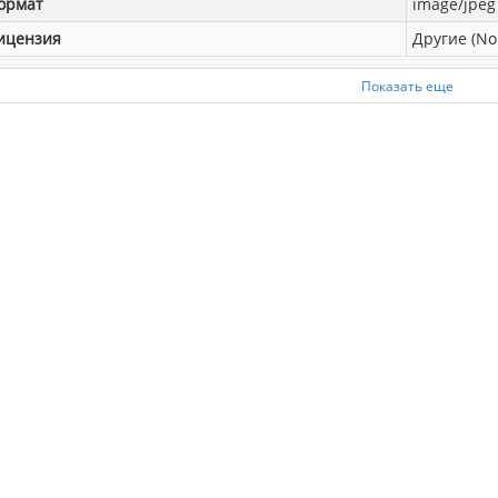
ормат
image/jpeg
ицензия
Другие (No
Показать еще