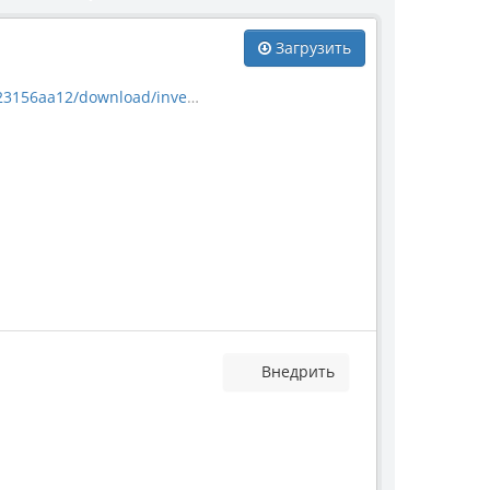
Загрузить
load/invertebrate_10435.jpg
Внедрить