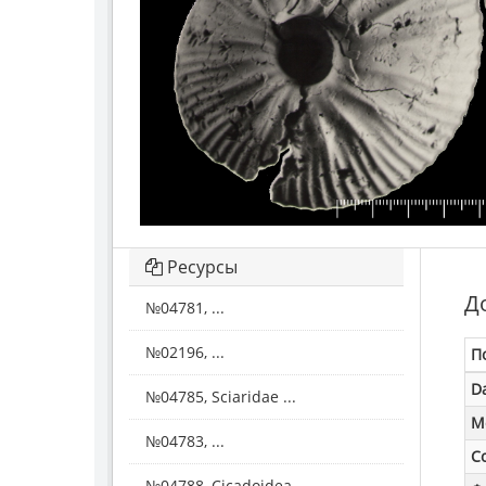
Ресурсы
Д
№04781, ...
№02196, ...
П
D
№04785, Sciaridae ...
M
№04783, ...
С
№04788, Cicadoidea ...