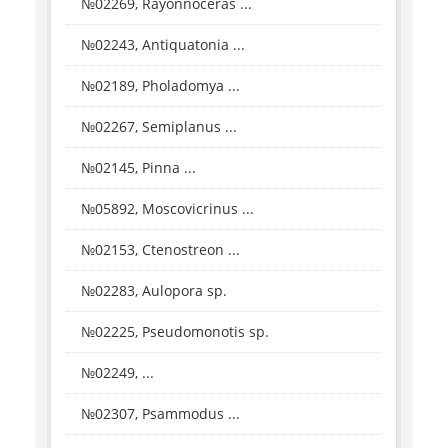
№02269, Rayonnoceras ...
№02243, Antiquatonia ...
№02189, Pholadomya ...
№02267, Semiplanus ...
№02145, Pinna ...
№05892, Moscovicrinus ...
№02153, Ctenostreon ...
№02283, Aulopora sp.
№02225, Pseudomonotis sp.
№02249, ...
№02307, Psammodus ...