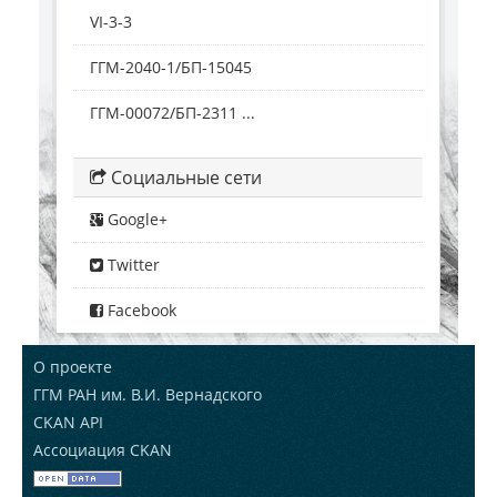
VI-3-3
ГГМ-2040-1/БП-15045
ГГМ-00072/БП-2311 ...
Социальные сети
Google+
Twitter
Facebook
О проекте
ГГМ РАН им. В.И. Вернадского
CKAN API
Ассоциация CKAN