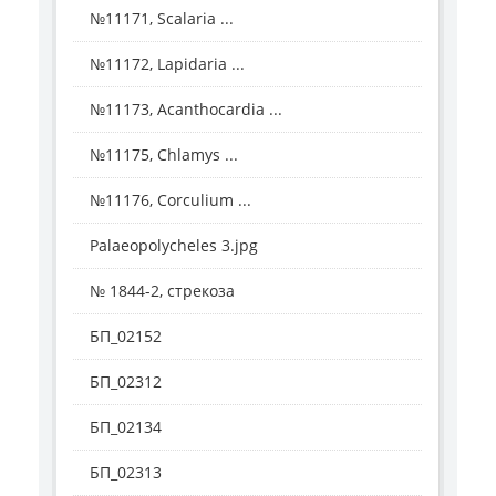
№11171, Scalaria ...
№11172, Lapidaria ...
№11173, Acanthocardia ...
№11175, Chlamys ...
№11176, Corculium ...
Palaeopolycheles 3.jpg
№ 1844-2, стрекоза
БП_02152
БП_02312
БП_02134
БП_02313