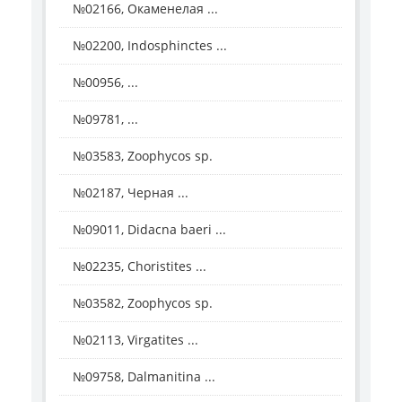
№02166, Окаменелая ...
№02200, Indosphinctes ...
№00956, ...
№09781, ...
№03583, Zoophycos sp.
№02187, Черная ...
№09011, Didacna baeri ...
№02235, Choristites ...
№03582, Zoophycos sp.
№02113, Virgatites ...
№09758, Dalmanitina ...