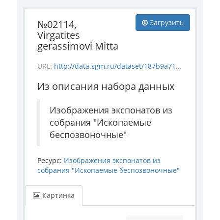
№02114,
Загрузить
Virgatites
gerassimovi Mitta
URL:
http://data.sgm.ru/dataset/187b9a71-4c85-43ec-99fe-080bdf792007/resource/a7637c90-978e-4c15-809d-fb6e44175221/download/invertebrate_2114.jpg
Из описания набора данных
Изображения экспонатов из
собрания "Ископаемые
беспозвоночные"
Ресурс:
Изображения экспонатов из
собрания "Ископаемые беспозвоночные"
Картинка