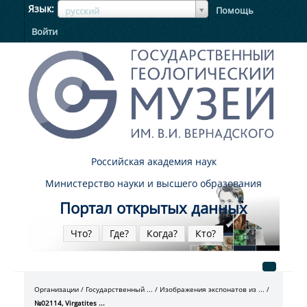
ЯзыкЯзык
Язык
Помощь
русский
Войти
Российская академия наук
Министерство науки и высшего образования
Портал открытых данных
Что?
Где?
Когда?
Кто?
Организации
Государственный ...
Изображения экспонатов из ...
№02114, Virgatites ...