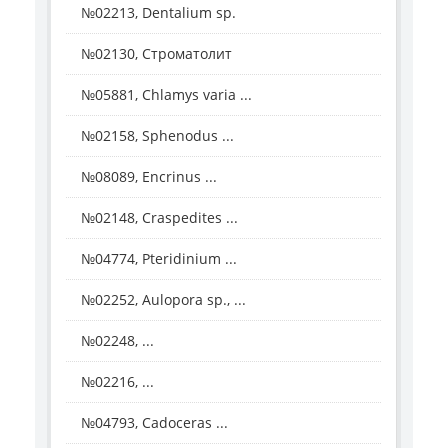
№02213, Dentalium sp.
№02130, Строматолит
№05881, Chlamys varia ...
№02158, Sphenodus ...
№08089, Encrinus ...
№02148, Craspedites ...
№04774, Pteridinium ...
№02252, Aulopora sp., ...
№02248, ...
№02216, ...
№04793, Cadoceras ...