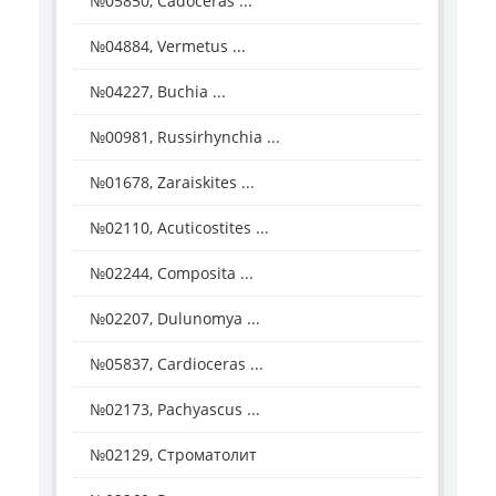
№05850, Cadoceras ...
№04884, Vermetus ...
№04227, Buchia ...
№00981, Russirhynchia ...
№01678, Zaraiskites ...
№02110, Acuticostites ...
№02244, Composita ...
№02207, Dulunomya ...
№05837, Cardioceras ...
№02173, Pachyascus ...
№02129, Строматолит