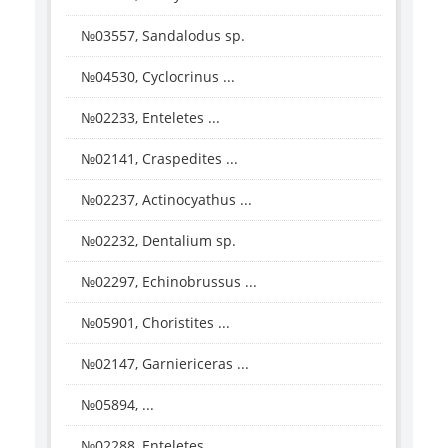
№03557, Sandalodus sp.
№04530, Cyclocrinus ...
№02233, Enteletes ...
№02141, Craspedites ...
№02237, Actinocyathus ...
№02232, Dentalium sp.
№02297, Echinobrussus ...
№05901, Choristites ...
№02147, Garniericeras ...
№05894, ...
№02288, Enteletes ...