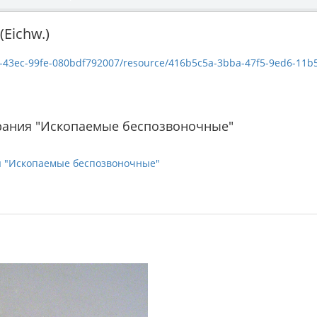
(Eichw.)
c-99fe-080bdf792007/resource/416b5c5a-3bba-47f5-9ed6-11b560502744/dow
рания "Ископаемые беспозвоночные"
я "Ископаемые беспозвоночные"