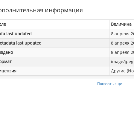
ополнительная информация
оле
Величина
ata last updated
8 апреля 20
etadata last updated
8 апреля 20
оздано
8 апреля 20
ормат
image/jpeg
ицензия
Другие (No
Показать еще