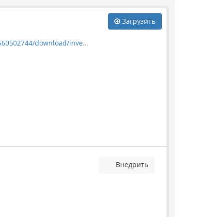
Загрузить
nload/invertebrate_2300.jpg
Внедрить