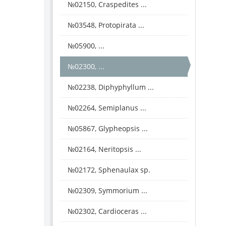
№02150, Craspedites ...
№03548, Protopirata ...
№05900, ...
№02300, ...
№02238, Diphyphyllum ...
№02264, Semiplanus ...
№05867, Glypheopsis ...
№02164, Neritopsis ...
№02172, Sphenaulax sp.
№02309, Symmorium ...
№02302, Cardioceras ...