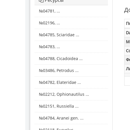
Ресурсы
Д
№04781, ...
№02196, ...
П
D
№04785, Sciaridae ...
M
№04783, ...
С
№04788, Cicadoidea ...
Ф
Л
№03486, Petrodus ...
№04782, Elateridae ...
№02212, Ophionautilus ...
№02151, Russiella ...
№04784, Aranei gen. ...
№02118, Eucyclus ...