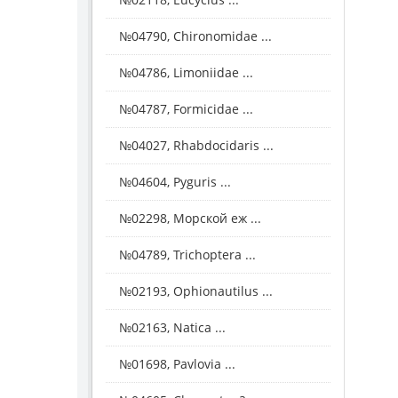
№04790, Chironomidae ...
№04786, Limoniidae ...
№04787, Formicidae ...
№04027, Rhabdocidaris ...
№04604, Pyguris ...
№02298, Морской еж ...
№04789, Trichoptera ...
№02193, Ophionautilus ...
№02163, Natica ...
№01698, Pavlovia ...