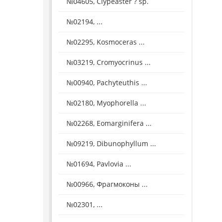
№04605, Clypeaster ? sp.
№02194, ...
№02295, Kosmoceras ...
№03219, Cromyocrinus ...
№00940, Pachyteuthis ...
№02180, Myophorella ...
№02268, Eomarginifera ...
№09219, Dibunophyllum ...
№01694, Pavlovia ...
№00966, Фрагмоконы ...
№02301, ...