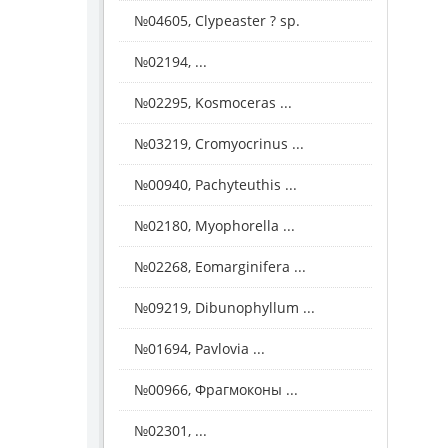
№04605, Clypeaster ? sp.
№02194, ...
№02295, Kosmoceras ...
№03219, Cromyocrinus ...
№00940, Pachyteuthis ...
№02180, Myophorella ...
№02268, Eomarginifera ...
№09219, Dibunophyllum ...
№01694, Pavlovia ...
№00966, Фрагмоконы ...
№02301, ...