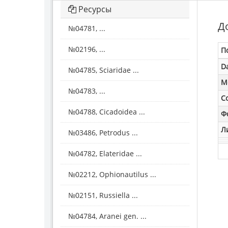
Ресурсы
Д
№04781, ...
№02196, ...
П
D
№04785, Sciaridae ...
M
№04783, ...
С
№04788, Cicadoidea ...
Ф
Л
№03486, Petrodus ...
№04782, Elateridae ...
№02212, Ophionautilus ...
№02151, Russiella ...
№04784, Aranei gen. ...