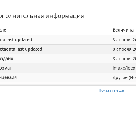
ополнительная информация
оле
Величина
ata last updated
8 апреля 20
etadata last updated
8 апреля 20
оздано
8 апреля 20
ормат
image/jpeg
ицензия
Другие (No
Показать еще