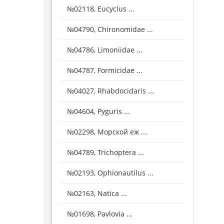
№02118, Eucyclus ...
№04790, Chironomidae ...
№04786, Limoniidae ...
№04787, Formicidae ...
№04027, Rhabdocidaris ...
№04604, Pyguris ...
№02298, Морской еж ...
№04789, Trichoptera ...
№02193, Ophionautilus ...
№02163, Natica ...
№01698, Pavlovia ...