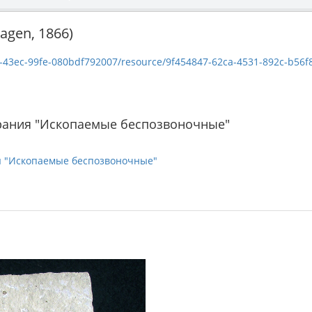
agen, 1866)
c-99fe-080bdf792007/resource/9f454847-62ca-4531-892c-b56f8c90ceef/dow
рания "Ископаемые беспозвоночные"
я "Ископаемые беспозвоночные"