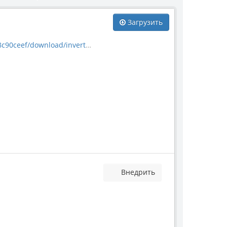
Загрузить
nload/invertebrate_4833.jpg
Внедрить