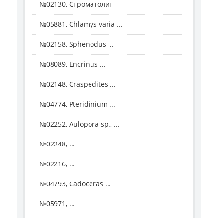
№02130, Строматолит
№05881, Chlamys varia ...
№02158, Sphenodus ...
№08089, Encrinus ...
№02148, Craspedites ...
№04774, Pteridinium ...
№02252, Aulopora sp., ...
№02248, ...
№02216, ...
№04793, Cadoceras ...
№05971, ...