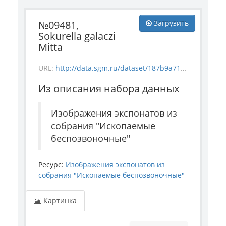
№09481,
Загрузить
Sokurella galaczi
Mitta
URL:
http://data.sgm.ru/dataset/187b9a71-4c85-43ec-99fe-080bdf792007/resource/0cb87462-141b-4dce-9aba-33a6873b1986/download/invertebrate_9481.jpg
Из описания набора данных
Изображения экспонатов из
собрания "Ископаемые
беспозвоночные"
Ресурс:
Изображения экспонатов из
собрания "Ископаемые беспозвоночные"
Картинка