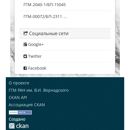
ГГМ-2040-1/БП-15045
ГГМ-00072/БП-2311 ...
Социальные сети
Google+
Twitter
Facebook
О проекте
ГГМ РАН им. В.И. Вернадского
CKAN API
Ассоциация CKAN
Создано