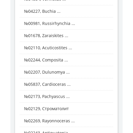
№04227, Buchia ...
№00981, Russirhynchia ...
№01678, Zaraiskites ...
№02110, Acuticostites ...
№02244, Composita ...
№02207, Dulunomya ...
№05837, Cardioceras ...
№02173, Pachyascus ...
№02129, Строматолит
№02269, Rayonnoceras ...
№02243, Antiquatonia ...