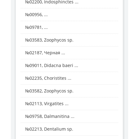
№02200, Indosphinctes ...
№00956, ...
№09781, ...
№03583, Zoophycos sp.
№02187, Черная ...
№09011, Didacna baeri ...
№02235, Choristites ...
№03582, Zoophycos sp.
№02113, Virgatites ...
№09758, Dalmanitina ...
№02213, Dentalium sp.