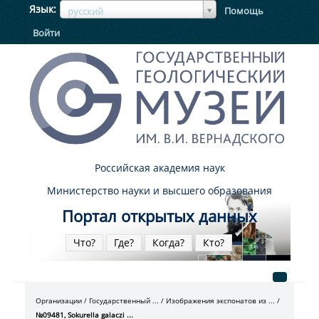
ЯзыкЯзык
Язык
Помощь
русский
Войти
Российская академия наук
Министерство науки и высшего образования
Портал открытых данных
Что?
Где?
Когда?
Кто?
Организации
Государственный ...
Изображения экспонатов из ...
№09481, Sokurella galaczi ...