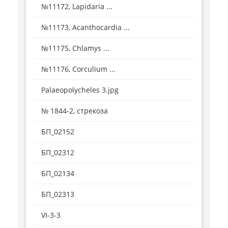
№11172, Lapidaria ...
№11173, Acanthocardia ...
№11175, Chlamys ...
№11176, Corculium ...
Palaeopolycheles 3.jpg
№ 1844-2, стрекоза
БП_02152
БП_02312
БП_02134
БП_02313
VI-3-3