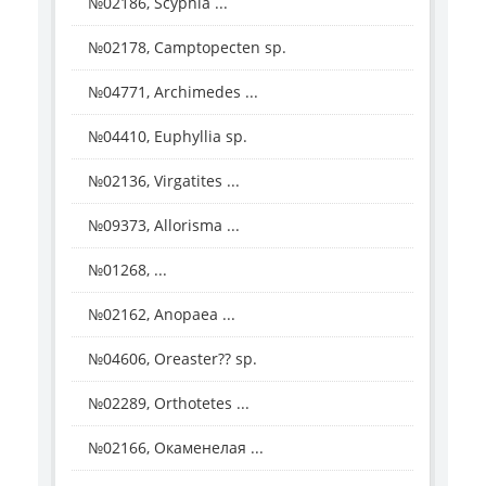
№02186, Scyphia ...
№02178, Camptopecten sp.
№04771, Archimedes ...
№04410, Euphyllia sp.
№02136, Virgatites ...
№09373, Allorisma ...
№01268, ...
№02162, Anopaea ...
№04606, Oreaster?? sp.
№02289, Orthotetes ...
№02166, Окаменелая ...