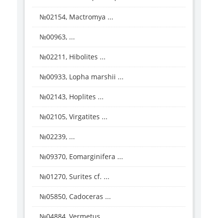
№02154, Mactromya ...
№00963, ...
№02211, Hibolites ...
№00933, Lopha marshii ...
№02143, Hoplites ...
№02105, Virgatites ...
№02239, ...
№09370, Eomarginifera ...
№01270, Surites cf. ...
№05850, Cadoceras ...
№04884, Vermetus ...