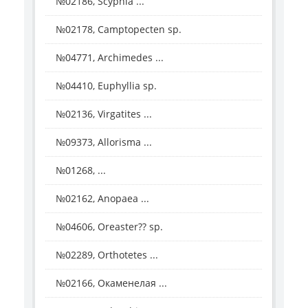
№02186, Scyphia ...
№02178, Camptopecten sp.
№04771, Archimedes ...
№04410, Euphyllia sp.
№02136, Virgatites ...
№09373, Allorisma ...
№01268, ...
№02162, Anopaea ...
№04606, Oreaster?? sp.
№02289, Orthotetes ...
№02166, Окаменелая ...