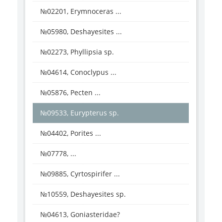
№02201, Erymnoceras ...
№05980, Deshayesites ...
№02273, Phyllipsia sp.
№04614, Conoclypus ...
№05876, Pecten ...
№09533, Eurypterus sp.
№04402, Porites ...
№07778, ...
№09885, Cyrtospirifer ...
№10559, Deshayesites sp.
№04613, Goniasteridae?