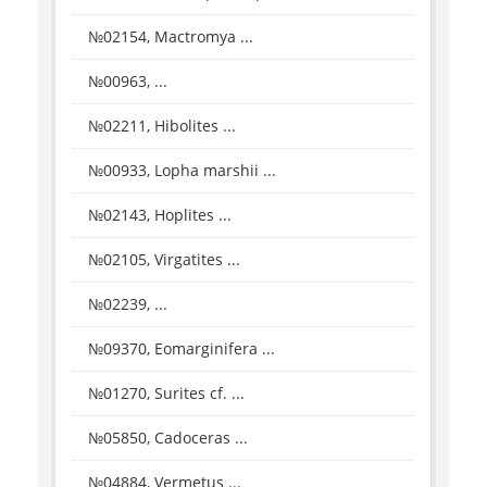
№02154, Mactromya ...
№00963, ...
№02211, Hibolites ...
№00933, Lopha marshii ...
№02143, Hoplites ...
№02105, Virgatites ...
№02239, ...
№09370, Eomarginifera ...
№01270, Surites cf. ...
№05850, Cadoceras ...
№04884, Vermetus ...