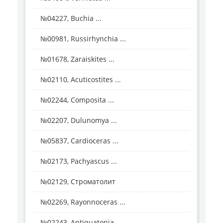
№04227, Buchia ...
№00981, Russirhynchia ...
№01678, Zaraiskites ...
№02110, Acuticostites ...
№02244, Composita ...
№02207, Dulunomya ...
№05837, Cardioceras ...
№02173, Pachyascus ...
№02129, Строматолит
№02269, Rayonnoceras ...
№02243, Antiquatonia ...