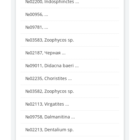
№02200, Indosphinctes ...
№00956, ...
№09781, ...
№03583, Zoophycos sp.
№02187, Черная ...
№09011, Didacna baeri ...
№02235, Choristites ...
№03582, Zoophycos sp.
№02113, Virgatites ...
№09758, Dalmanitina ...
№02213, Dentalium sp.