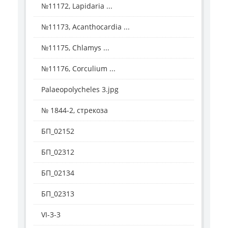
№11172, Lapidaria ...
№11173, Acanthocardia ...
№11175, Chlamys ...
№11176, Corculium ...
Palaeopolycheles 3.jpg
№ 1844-2, стрекоза
БП_02152
БП_02312
БП_02134
БП_02313
VI-3-3