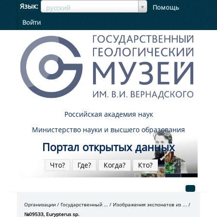
ЯзыкЯзык
Язык
Помощь
русский
Войти
Российская академия наук
Министерство науки и высшего образования
Портал открытых данных
Что?
Где?
Когда?
Кто?
Организации
Государственный ...
Изображения экспонатов из ...
№09533, Eurypterus sp.