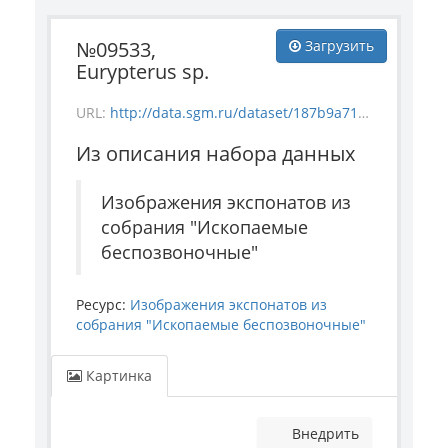
№09533,
Загрузить
Eurypterus sp.
URL:
http://data.sgm.ru/dataset/187b9a71-4c85-43ec-99fe-080bdf792007/resource/ef7ac560-a88d-4af4-95d3-36f73df7cd5f/download/invertebrate_9533.jpg
Из описания набора данных
Изображения экспонатов из
собрания "Ископаемые
беспозвоночные"
Ресурс:
Изображения экспонатов из
собрания "Ископаемые беспозвоночные"
Картинка
Внедрить