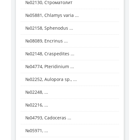
№02130, Строматолит
№05881, Chlamys varia ...
№02158, Sphenodus ...
№08089, Encrinus ...
№02148, Craspedites ...
№04774, Pteridinium ...
№02252, Aulopora sp., ...
№02248, ...
№02216, ...
№04793, Cadoceras ...
№05971, ...