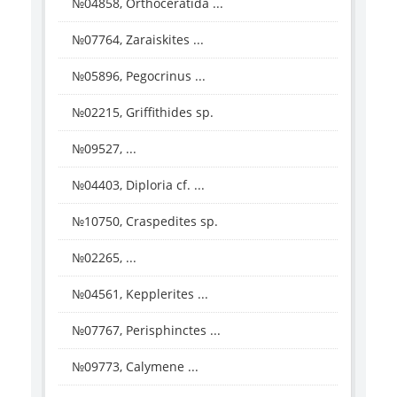
№04858, Orthoceratida ...
№07764, Zaraiskites ...
№05896, Pegocrinus ...
№02215, Griffithides sp.
№09527, ...
№04403, Diploria cf. ...
№10750, Craspedites sp.
№02265, ...
№04561, Kepplerites ...
№07767, Perisphinctes ...
№09773, Calymene ...