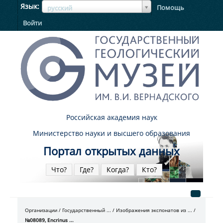
ЯзыкЯзык
Язык
Помощь
русский
Войти
Российская академия наук
Министерство науки и высшего образования
Портал открытых данных
Что?
Где?
Когда?
Кто?
Организации
Государственный ...
Изображения экспонатов из ...
№08089, Encrinus ...