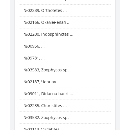
№02289, Orthotetes ...
№02166, Окаменелая ...
№02200, Indosphinctes ...
№00956, ...
№09781, ...
№03583, Zoophycos sp.
№02187, Черная ...
№09011, Didacna baeri ...
№02235, Choristites ...
№03582, Zoophycos sp.
№02113, Virgatites ...