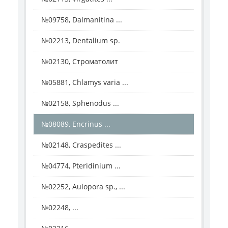
№09758, Dalmanitina ...
№02213, Dentalium sp.
№02130, Строматолит
№05881, Chlamys varia ...
№02158, Sphenodus ...
№08089, Encrinus ...
№02148, Craspedites ...
№04774, Pteridinium ...
№02252, Aulopora sp., ...
№02248, ...