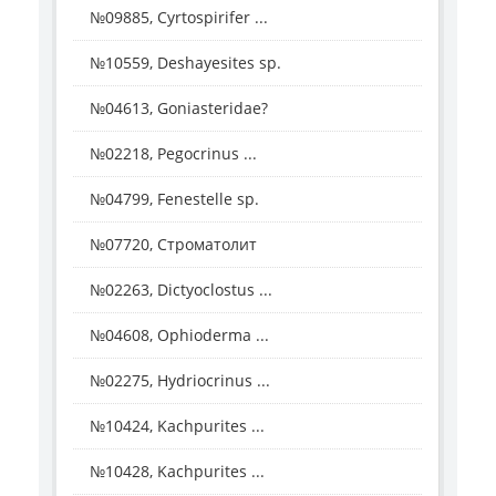
№09885, Cyrtospirifer ...
№10559, Deshayesites sp.
№04613, Goniasteridae?
№02218, Pegocrinus ...
№04799, Fenestelle sp.
№07720, Строматолит
№02263, Dictyoclostus ...
№04608, Ophioderma ...
№02275, Hydriocrinus ...
№10424, Kachpurites ...
№10428, Kachpurites ...