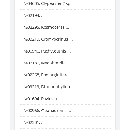
№04605, Clypeaster ? sp.
№02194, ...
№02295, Kosmoceras ...
№03219, Cromyocrinus ...
№00940, Pachyteuthis ...
№02180, Myophorella ...
№02268, Eomarginifera ...
№09219, Dibunophyllum ...
№01694, Pavlovia ...
№00966, Фрагмоконы ...
№02301, ...