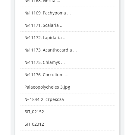
№11168, Nerita ...
№11169, Pachypoma ...
№11171, Scalaria ...
№11172, Lapidaria ...
№11173, Acanthocardia ...
№11175, Chlamys ...
№11176, Corculium ...
Palaeopolycheles 3.jpg
№ 1844-2, стрекоза
БП_02152
БП_02312