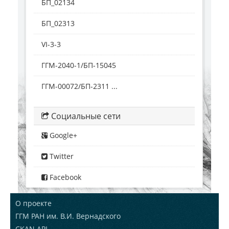
БП_02134
БП_02313
VI-3-3
ГГМ-2040-1/БП-15045
ГГМ-00072/БП-2311 ...
Социальные сети
Google+
Twitter
Facebook
О проекте
ГГМ РАН им. В.И. Вернадского
CKAN API