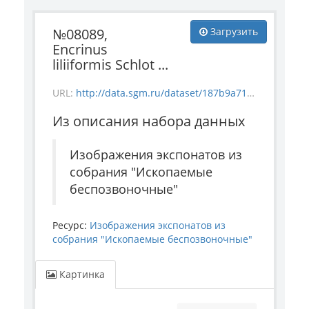
№08089,
Загрузить
Encrinus
liliiformis Schlot ...
URL:
http://data.sgm.ru/dataset/187b9a71-4c85-43ec-99fe-080bdf792007/resource/cd80f547-83cb-4e2b-8e01-f09c2cca8de9/download/invertebrate_8089.jpg
Из описания набора данных
Изображения экспонатов из
собрания "Ископаемые
беспозвоночные"
Ресурс:
Изображения экспонатов из
собрания "Ископаемые беспозвоночные"
Картинка