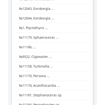
№12043, Eorobergia ...
№12044, Eorobergia ...
№1, Ptyctothyris ...
№11179, Sphaeroceras ...
№11186, ...
№9522, Clypeaster ...
№11158, Turbinella ...
№11170, Persona ...
№11174, Acanthocardia ...
№11181, Stephanoceras sp.
№11184, Perisphinctes sp.