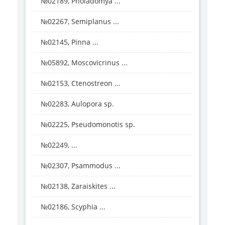
№02189, Pholadomya ...
№02267, Semiplanus ...
№02145, Pinna ...
№05892, Moscovicrinus ...
№02153, Ctenostreon ...
№02283, Aulopora sp.
№02225, Pseudomonotis sp.
№02249, ...
№02307, Psammodus ...
№02138, Zaraiskites ...
№02186, Scyphia ...