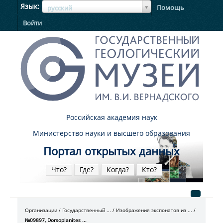
ЯзыкЯзык
Язык
Помощь
русский
Войти
Российская академия наук
Министерство науки и высшего образования
Портал открытых данных
Что?
Где?
Когда?
Кто?
Организации
Государственный ...
Изображения экспонатов из ...
№09897, Dorsoplanites ...