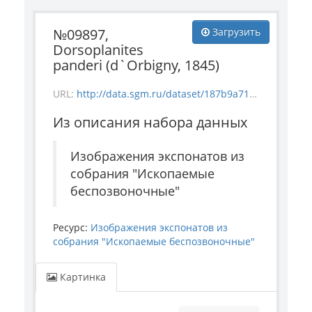
№09897,
Загрузить
Dorsoplanites
panderi (d`Orbigny, 1845)
URL:
http://data.sgm.ru/dataset/187b9a71-4c85-43ec-99fe-080bdf792007/resource/5e2f83c4-406d-4dd1-8706-57368e1ed1cb/download/invertebrate_9897.jpg
Из описания набора данных
Изображения экспонатов из
собрания "Ископаемые
беспозвоночные"
Ресурс:
Изображения экспонатов из
собрания "Ископаемые беспозвоночные"
Картинка