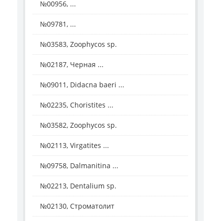
№00956, ...
№09781, ...
№03583, Zoophycos sp.
№02187, Черная ...
№09011, Didacna baeri ...
№02235, Choristites ...
№03582, Zoophycos sp.
№02113, Virgatites ...
№09758, Dalmanitina ...
№02213, Dentalium sp.
№02130, Строматолит