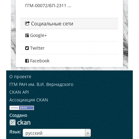
ГГМ-00072/БП-2311 ...
Социальные сети
Google+
Twitter
Facebook
О проекте
ГГМ РАН им. В.И. Вернадского
CKAN API
Ассоциация CKAN
Создано
Язык
ЯзыкЯзык
русский