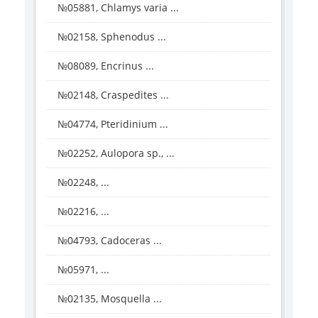
№05881, Chlamys varia ...
№02158, Sphenodus ...
№08089, Encrinus ...
№02148, Craspedites ...
№04774, Pteridinium ...
№02252, Aulopora sp., ...
№02248, ...
№02216, ...
№04793, Cadoceras ...
№05971, ...
№02135, Mosquella ...