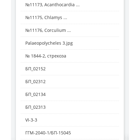
№11173, Acanthocardia ...
№11175, Chlamys ...
№11176, Corculium ...
Palaeopolycheles 3.jpg
№ 1844-2, стрекоза
БП_02152
БП_02312
БП_02134
БП_02313
VI-3-3
ГГМ-2040-1/БП-15045