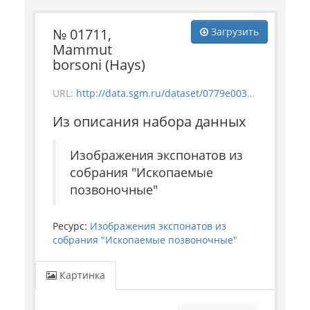
№ 01711,
Загрузить
Mammut
borsoni (Hays)
URL:
http://data.sgm.ru/dataset/0779e003-a6be-4363-bd84-0ae696d3d0ba/resource/f48035c6-4b86-4646-a003-6551f200f16d/download/1711.jpg
Из описания набора данных
Изображения экспонатов из
собрания "Ископаемые
позвоночные"
Ресурс:
Изображения экспонатов из
собрания "Ископаемые позвоночные"
Картинка