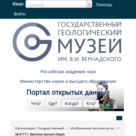
ЯзыкЯзык
Язык
Помощь
русский
Войти
Российская академия наук
Министерство науки и высшего образования
Портал открытых данных
Что?
Где?
Когда?
Кто?
Организации
Государственный ...
Изображения экспонатов из ...
№ 01711, Mammut borsoni (Hays)