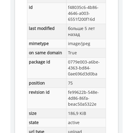
id
f48035c6-4b86-
4646-a003-
6551f200f16d
last modified
больше 5 лет
назад
mimetype
image/jpeg
on same domain
True
package id
0779e003-a6be-
4363-bd84-
0ae696d3d0ba
position
75
revision id
fe99622b-548e-
4d86-86fa-
beac50a5322e
size
186,9 KiB
state
active
url type
upload