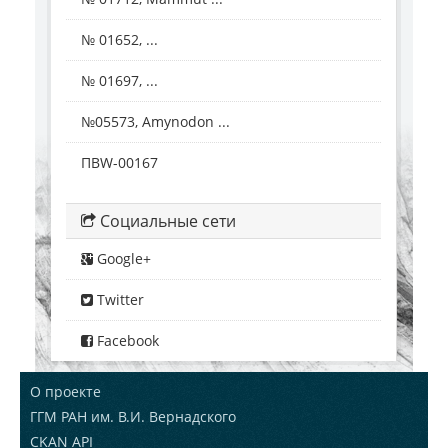
№ 01652, ...
№ 01697, ...
№05573, Amynodon ...
ПВW-00167
Социальные сети
Google+
Twitter
Facebook
О проекте
ГГМ РАН им. В.И. Вернадского
CKAN API