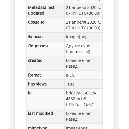
Metadata last
21 апреля 2020 г.,
updated
07:41 (UTC+00:00)
Создано
21 апреля 2020 г.,
07:41 (UTC+00:00)
Формат
image/jpeg
Лицензия
Другие (Non-
Commercial)
created
больше 6 лет
назад
format
JPEG
has views
True
id
bd817ace-6ce8-
4862-bcb8-
fd182dcc1b67
last modified
больше 6 лет
назад
mimetype
image/jpeg