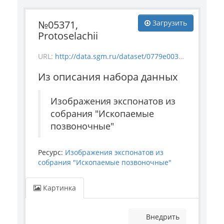
№05371,
Загрузить
Protoselachii
URL:
http://data.sgm.ru/dataset/0779e003-a6be-4363-bd84-0ae696d3d0ba/resource/bd817ace-6ce8-4862-bcb8-fd182dcc1b67/download/5371.jpg
Из описания набора данных
Изображения экспонатов из
собрания "Ископаемые
позвоночные"
Ресурс:
Изображения экспонатов из
собрания "Ископаемые позвоночные"
Картинка
Внедрить