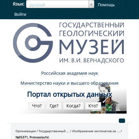
ЯзыкЯзык
Язык
Помощь
русский
Войти
Российская академия наук
Министерство науки и высшего образования
Портал открытых данных
Что?
Где?
Когда?
Кто?
Организации
Государственный ...
Изображения экспонатов из ...
№05371, Protoselachii