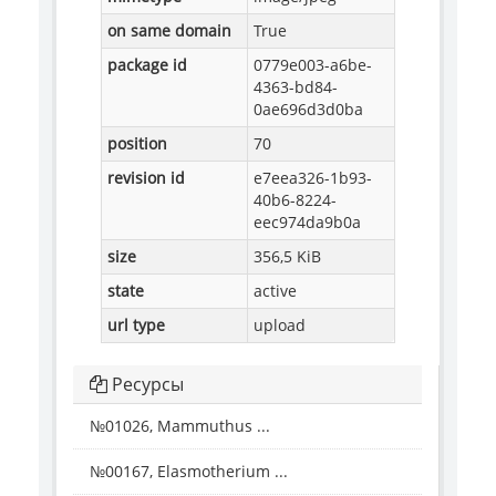
on same domain
True
package id
0779e003-a6be-
4363-bd84-
0ae696d3d0ba
position
70
revision id
e7eea326-1b93-
40b6-8224-
eec974da9b0a
size
356,5 KiB
state
active
url type
upload
Ресурсы
№01026, Mammuthus ...
№00167, Elasmotherium ...