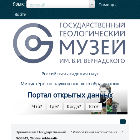
ЯзыкЯзык
Язык
Помощь
русский
Войти
Российская академия наук
Министерство науки и высшего образования
Портал открытых данных
Что?
Где?
Когда?
Кто?
Организации
Государственный ...
Изображения экспонатов из ...
№05349, Otodus subbasalis ...