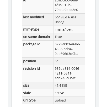
id
2cabc635-9f8f-
4f0c-915b-
79baa9dbc8e0
last modified
больше 6 лет
назад
mimetype
image/jpeg
on same domain
True
package id
0779e003-a6be-
4363-bd84-
0ae696d3d0ba
position
54
revision id
939ba814-0046-
4211-b811-
4de246e6b4f5
size
41,4 KiB
state
active
url type
upload