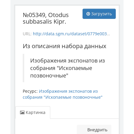
№05349, Otodus
Загрузить
subbasalis Kipr.
URL:
http://data.sgm.ru/dataset/0779e003-a6be-4363-bd84-0ae696d3d0ba/resource/2cabc635-9f8f-4f0c-915b-79baa9dbc8e0/download/5349.jpg
Из описания набора данных
Изображения экспонатов из
собрания "Ископаемые
позвоночные"
Ресурс:
Изображения экспонатов из
собрания "Ископаемые позвоночные"
Картинка
Внедрить