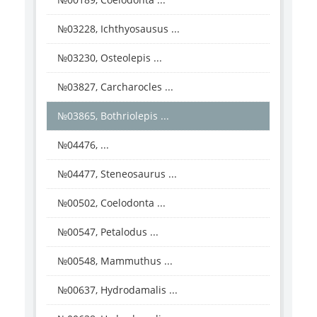
№03228, Ichthyosausus ...
№03230, Osteolepis ...
№03827, Carcharocles ...
№03865, Bothriolepis ...
№04476, ...
№04477, Steneosaurus ...
№00502, Coelodonta ...
№00547, Petalodus ...
№00548, Mammuthus ...
№00637, Hydrodamalis ...