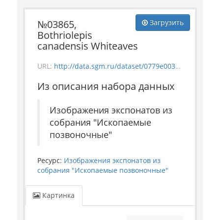
№03865,
Загрузить
Bothriolepis
canadensis Whiteaves
URL:
http://data.sgm.ru/dataset/0779e003-a6be-4363-bd84-0ae696d3d0ba/resource/6ed06ed4-b090-4cc8-a993-e10f2c4f1667/download/vertebrate_3865.jpg
Из описания набора данных
Изображения экспонатов из
собрания "Ископаемые
позвоночные"
Ресурс:
Изображения экспонатов из
собрания "Ископаемые позвоночные"
Картинка