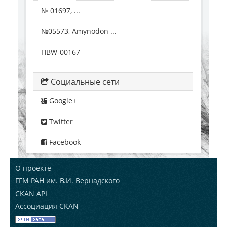
№ 01697, ...
№05573, Amynodon ...
ПВW-00167
Социальные сети
Google+
Twitter
Facebook
О проекте
ГГМ РАН им. В.И. Вернадского
CKAN API
Ассоциация CKAN