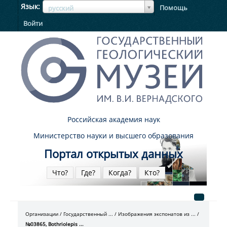
ЯзыкЯзык
Язык
Помощь
русский
Войти
Российская академия наук
Министерство науки и высшего образования
Портал открытых данных
Что?
Где?
Когда?
Кто?
Организации
Государственный ...
Изображения экспонатов из ...
№03865, Bothriolepis ...