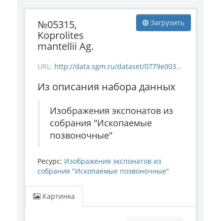
№05315,
Загрузить
Koprolites
mantellii Ag.
URL:
http://data.sgm.ru/dataset/0779e003-a6be-4363-bd84-0ae696d3d0ba/resource/dd532d79-5267-4f4b-bee8-7520d33b5f47/download/5315.jpg
Из описания набора данных
Изображения экспонатов из
собрания "Ископаемые
позвоночные"
Ресурс:
Изображения экспонатов из
собрания "Ископаемые позвоночные"
Картинка