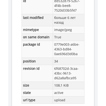
id
dd532d79-5267-
4f4b-bee8-
7520d33b5f47
last modified
больше 6 лет
назад
mimetype
image/jpeg
on same domain
True
package id
0779e003-a6be-
4363-bd84-
0ae696d3d0ba
position
34
revision id
6f68702d-3caa-
43bc-9613-
d62a8afbca95
size
108,1 KiB
state
active
url type
upload