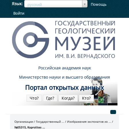
ЯзыкЯзык
Язык
Помощь
русский
Войти
Российская академия наук
Министерство науки и высшего образования
Портал открытых данных
Что?
Где?
Когда?
Кто?
Организации
Государственный ...
Изображения экспонатов из ...
№05315, Koprolites ...